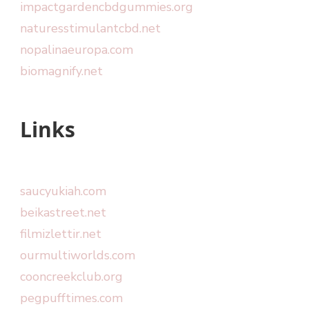
impactgardencbdgummies.org
naturesstimulantcbd.net
nopalinaeuropa.com
biomagnify.net
Links
saucyukiah.com
beikastreet.net
filmizlettir.net
ourmultiworlds.com
cooncreekclub.org
pegpufftimes.com