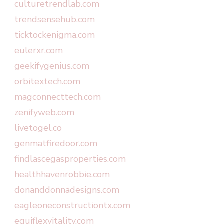
culturetrendlab.com
trendsensehub.com
ticktockenigma.com
eulerxr.com
geekifygenius.com
orbitextech.com
magconnecttech.com
zenifyweb.com
livetogel.co
genmatfiredoor.com
findlascegasproperties.com
healthhavenrobbie.com
donanddonnadesigns.com
eagleoneconstructiontx.com
equiflexvitality.com