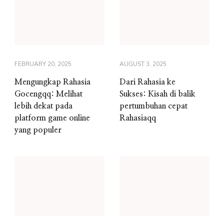
FEBRUARY 20, 2025
AUGUST 3, 2025
Mengungkap Rahasia
Dari Rahasia ke
Gocengqq: Melihat
Sukses: Kisah di balik
lebih dekat pada
pertumbuhan cepat
platform game online
Rahasiaqq
yang populer