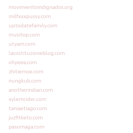
movimientoindignados.org
milfxxxpussy.com
uptodatefamily.com
musitop.com
utyam.com
lacostituzioneblog.com
ohyeea.com
zhitiemoe.com
nungkub.com
anotherindian.com
xylemcider.com
taniaetiago.com
juzfitketo.com
pasomaga.com