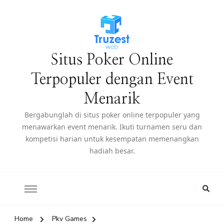
Situs Poker Online
Terpopuler dengan Event
Menarik
Bergabunglah di situs poker online terpopuler yang
menawarkan event menarik. Ikuti turnamen seru dan
kompetisi harian untuk kesempatan memenangkan
hadiah besar.
Home
Pkv Games