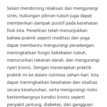
Selain mendorong relaksasi dan mengurangi
stres, hubungan pikiran-tubuh juga dapat
memberikan dampak positif pada kesehatan
fisik kita. Penelitian telah menunjukkan
bahwa praktik seperti meditasi dan yoga
dapat membantu mengurangi peradangan,
meningkatkan fungsi kekebalan tubuh,
menurunkan tekanan darah, dan mengurangi
nyeri kronis. Dengan menerapkan praktik-
praktik ini ke dalam rutinitas sehari-hari, kita
dapat meningkatkan kesehatan dan vitalitas
secara keseluruhan, serta mengurangi risiko
berkembangnya kondisi kronis seperti
penyakit jantung, diabetes, dan gangguan