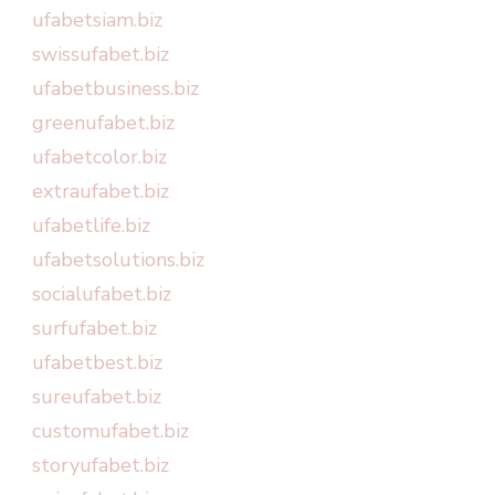
ufabetsiam.biz
swissufabet.biz
ufabetbusiness.biz
greenufabet.biz
ufabetcolor.biz
extraufabet.biz
ufabetlife.biz
ufabetsolutions.biz
socialufabet.biz
surfufabet.biz
ufabetbest.biz
sureufabet.biz
customufabet.biz
storyufabet.biz