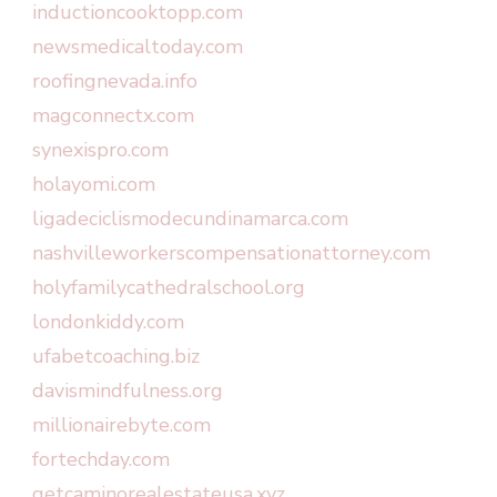
inductioncooktopp.com
newsmedicaltoday.com
roofingnevada.info
magconnectx.com
synexispro.com
holayomi.com
ligadeciclismodecundinamarca.com
nashvilleworkerscompensationattorney.com
holyfamilycathedralschool.org
londonkiddy.com
ufabetcoaching.biz
davismindfulness.org
millionairebyte.com
fortechday.com
getcaminorealestateusa.xyz