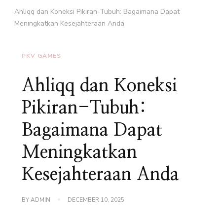
Ahliqq dan Koneksi Pikiran-Tubuh: Bagaimana Dapat
Meningkatkan Kesejahteraan Anda
PKV GAMES
Ahliqq dan Koneksi
Pikiran-Tubuh:
Bagaimana Dapat
Meningkatkan
Kesejahteraan Anda
BY
ADMIN
DECEMBER 10, 2025