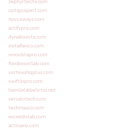
zephyrtechx.com
optigoxpert.com
novuswayz.com
actifypro.com
dynaboostx.com
instaflexco.com
innovistapro.com
flexiboostlab.com
vortexohqplus.com
swiftiopro.com
hamilelikbelirtisi.net
versalotech.com
techmaxco.com
exceedolab.com
activaxio.com