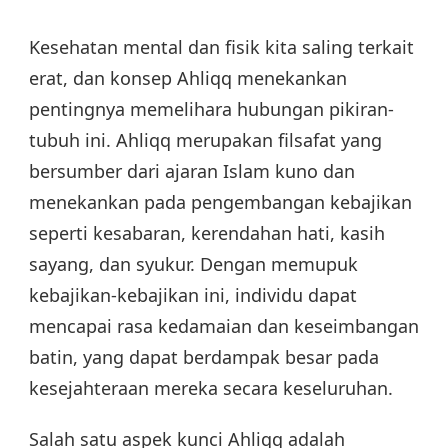
Kesehatan mental dan fisik kita saling terkait
erat, dan konsep Ahliqq menekankan
pentingnya memelihara hubungan pikiran-
tubuh ini. Ahliqq merupakan filsafat yang
bersumber dari ajaran Islam kuno dan
menekankan pada pengembangan kebajikan
seperti kesabaran, kerendahan hati, kasih
sayang, dan syukur. Dengan memupuk
kebajikan-kebajikan ini, individu dapat
mencapai rasa kedamaian dan keseimbangan
batin, yang dapat berdampak besar pada
kesejahteraan mereka secara keseluruhan.
Salah satu aspek kunci Ahliqq adalah