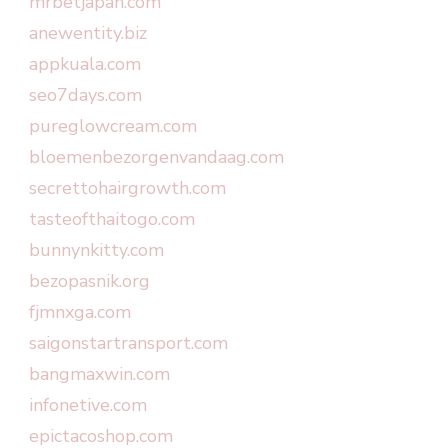
mrbetjapan.com
anewentity.biz
appkuala.com
seo7days.com
pureglowcream.com
bloemenbezorgenvandaag.com
secrettohairgrowth.com
tasteofthaitogo.com
bunnynkitty.com
bezopasnik.org
fjmnxga.com
saigonstartransport.com
bangmaxwin.com
infonetive.com
epictacoshop.com