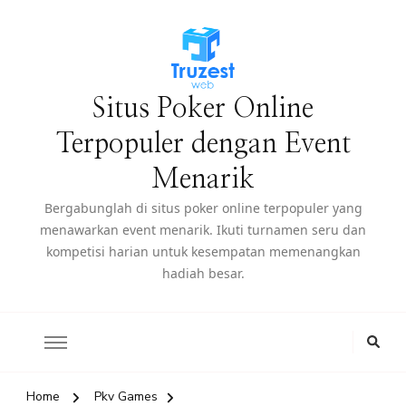
Situs Poker Online
Terpopuler dengan Event
Menarik
Bergabunglah di situs poker online terpopuler yang
menawarkan event menarik. Ikuti turnamen seru dan
kompetisi harian untuk kesempatan memenangkan
hadiah besar.
Home
Pkv Games