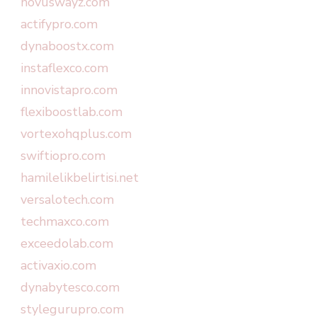
novuswayz.com
actifypro.com
dynaboostx.com
instaflexco.com
innovistapro.com
flexiboostlab.com
vortexohqplus.com
swiftiopro.com
hamilelikbelirtisi.net
versalotech.com
techmaxco.com
exceedolab.com
activaxio.com
dynabytesco.com
stylegurupro.com