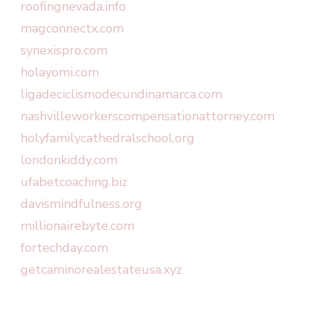
roofingnevada.info
magconnectx.com
synexispro.com
holayomi.com
ligadeciclismodecundinamarca.com
nashvilleworkerscompensationattorney.com
holyfamilycathedralschool.org
londonkiddy.com
ufabetcoaching.biz
davismindfulness.org
millionairebyte.com
fortechday.com
getcaminorealestateusa.xyz