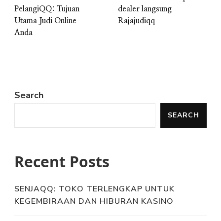
PelangiQQ: Tujuan
dealer langsung
Utama Judi Online
Rajajudiqq
Anda
Search
SEARCH
Recent Posts
SENJAQQ: TOKO TERLENGKAP UNTUK
KEGEMBIRAAN DAN HIBURAN KASINO