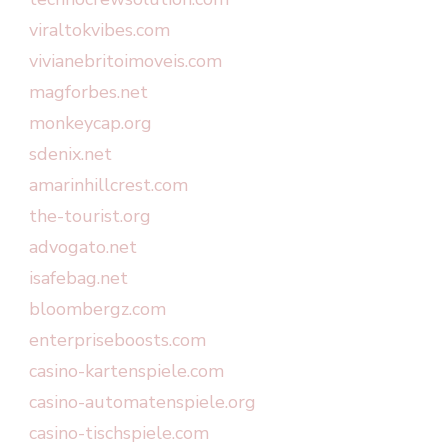
viraltokvibes.com
vivianebritoimoveis.com
magforbes.net
monkeycap.org
sdenix.net
amarinhillcrest.com
the-tourist.org
advogato.net
isafebag.net
bloombergz.com
enterpriseboosts.com
casino-kartenspiele.com
casino-automatenspiele.org
casino-tischspiele.com