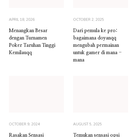
APRIL 18, 2026
OCTOBER 2, 2025
Menangkan Besar
Dari pemula ke pro:
dengan Turnamen
bagaimana doyanqq
Poker Taruhan Tinggi
mengubah permainan
Kemilauqq
untuk gamer di mana -
mana
OCTOBER 9, 2024
AUGUST 5, 2025
Rasakan Sensasi
Temukan sensasi opsi