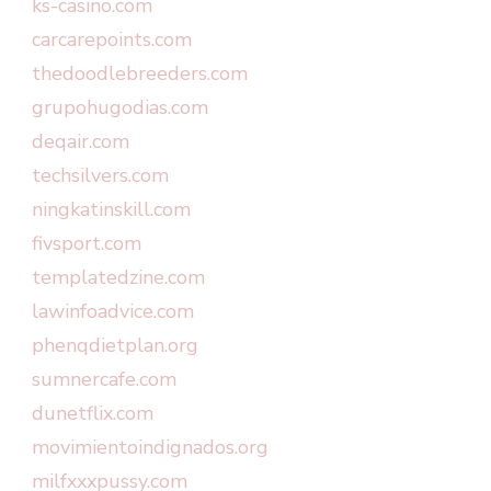
ks-casino.com
carcarepoints.com
thedoodlebreeders.com
grupohugodias.com
deqair.com
techsilvers.com
ningkatinskill.com
fivsport.com
templatedzine.com
lawinfoadvice.com
phenqdietplan.org
sumnercafe.com
dunetflix.com
movimientoindignados.org
milfxxxpussy.com