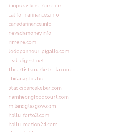
biopuraskinserum.com
californiafinances.info
canadafinance.info
nevadamoney.info
rimene.com
ledepanneur-pigalle.com
dvd-digest.net
theartistsmarketnola.com
chiranaplus.biz
stackspancakebar.com
namheongfoodcourt.com
milanoglasgow.com
hallu-forte3.com
hallu-motion24.com