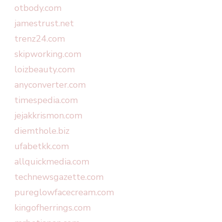
otbody.com
jamestrust.net
trenz24.com
skipworking.com
loizbeauty.com
anyconverter.com
timespedia.com
jejakkrismon.com
diemthole.biz
ufabetkk.com
allquickmedia.com
technewsgazette.com
pureglowfacecream.com
kingofherrings.com