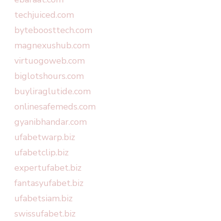
techjuiced.com
byteboosttech.com
magnexushub.com
virtuogoweb.com
biglotshours.com
buyliraglutide.com
onlinesafemeds.com
gyanibhandar.com
ufabetwarp.biz
ufabetclip.biz
expertufabet.biz
fantasyufabet.biz
ufabetsiam.biz
swissufabet.biz