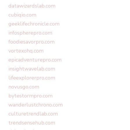
datawizardslab.com
cubiqio.com
geeklifechronicle.com
infospherepro.com
foodiesavorpro.com
vortexohq.com
epicadventurepro.com
insightwavelab.com
lifeexplorerpro.com
novusgo.com
bytestormpro.com
wanderlustchrono.com
culturetrendlab.com
trendsensehub.com