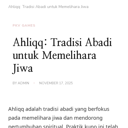
Ahliqq: Tradisi Abadi untuk Memelihara Jiwa
PKV GAMES
Ahliqq: Tradisi Abadi
untuk Memelihara
Jiwa
BY
ADMIN
NOVEMBER 17, 2025
Ahliqq adalah tradisi abadi yang berfokus
pada memelihara jiwa dan mendorong
pertumbuhan spiritual. Praktik kuno ini telah