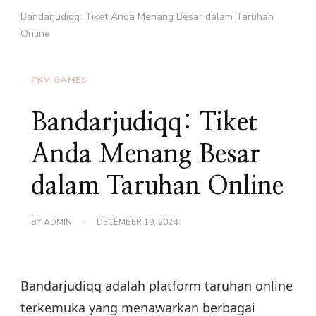
Bandarjudiqq: Tiket Anda Menang Besar dalam Taruhan
Online
PKV GAMES
Bandarjudiqq: Tiket
Anda Menang Besar
dalam Taruhan Online
BY
ADMIN
DECEMBER 19, 2024
Bandarjudiqq adalah platform taruhan online
terkemuka yang menawarkan berbagai