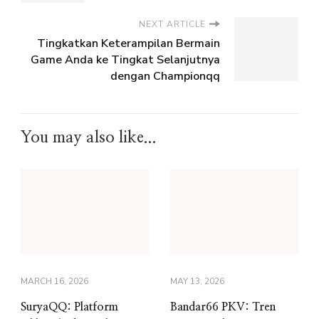
NEXT ARTICLE
Tingkatkan Keterampilan Bermain
Game Anda ke Tingkat Selanjutnya
dengan Championqq
You may also like...
MARCH 16, 2026
MAY 13, 2026
SuryaQQ: Platform
Bandar66 PKV: Tren