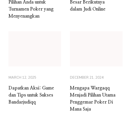
Pilihan Anda untuk
Besar Berikutnya
Turnamen Poker yang
dalam Judi Online
Menyenangkan
MARCH 12, 2025
DECEMBER 21, 2024
Dapatkan Aksi: Game
Mengapa Wargaqq
dan Tips untuk Sukses
Menjadi Pilihan Utama
Bandarjudiqq
Penggemar Poker Di
Mana Saja