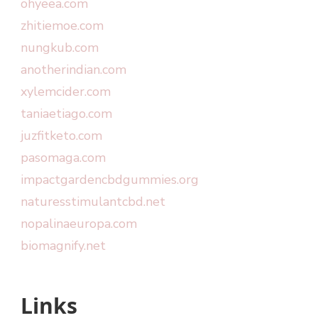
ohyeea.com
zhitiemoe.com
nungkub.com
anotherindian.com
xylemcider.com
taniaetiago.com
juzfitketo.com
pasomaga.com
impactgardencbdgummies.org
naturesstimulantcbd.net
nopalinaeuropa.com
biomagnify.net
Links