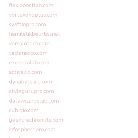
flexiboostlab.com
vortexohqplus.com
swiftiopro.com
hamilelikbelirtisi.net
versalotech.com
techmaxco.com
exceedolab.com
activaxio.com
dynabytesco.com
stylegurupro.com
datawizardslab.com
cubiqio.com
geeklifechronicle.com
infospherepro.com