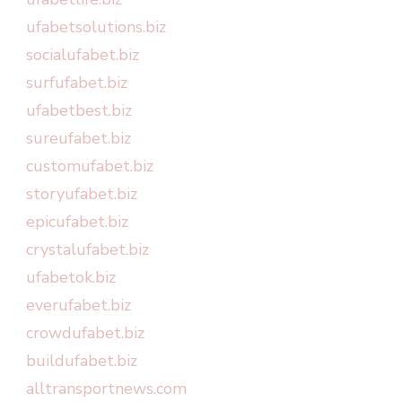
ufabetsolutions.biz
socialufabet.biz
surfufabet.biz
ufabetbest.biz
sureufabet.biz
customufabet.biz
storyufabet.biz
epicufabet.biz
crystalufabet.biz
ufabetok.biz
everufabet.biz
crowdufabet.biz
buildufabet.biz
alltransportnews.com