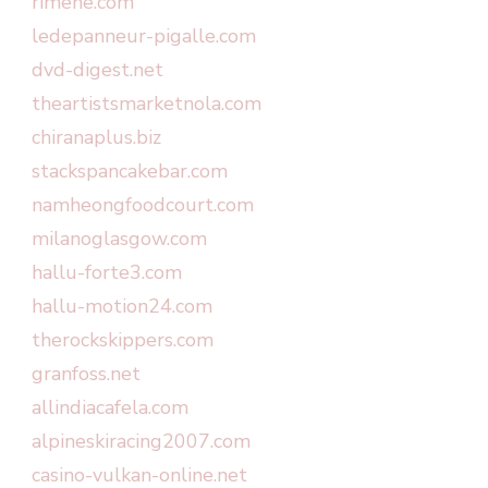
rimene.com
ledepanneur-pigalle.com
dvd-digest.net
theartistsmarketnola.com
chiranaplus.biz
stackspancakebar.com
namheongfoodcourt.com
milanoglasgow.com
hallu-forte3.com
hallu-motion24.com
therockskippers.com
granfoss.net
allindiacafela.com
alpineskiracing2007.com
casino-vulkan-online.net