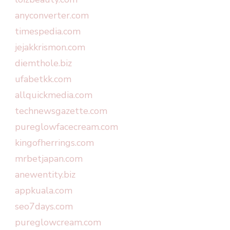
anyconverter.com
timespedia.com
jejakkrismon.com
diemthole.biz
ufabetkk.com
allquickmedia.com
technewsgazette.com
pureglowfacecream.com
kingofherrings.com
mrbetjapan.com
anewentity.biz
appkuala.com
seo7days.com
pureglowcream.com