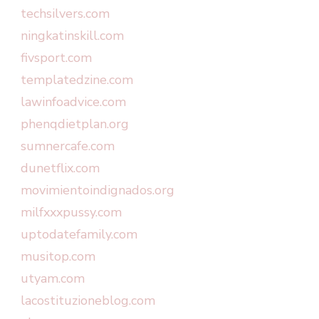
techsilvers.com
ningkatinskill.com
fivsport.com
templatedzine.com
lawinfoadvice.com
phenqdietplan.org
sumnercafe.com
dunetflix.com
movimientoindignados.org
milfxxxpussy.com
uptodatefamily.com
musitop.com
utyam.com
lacostituzioneblog.com