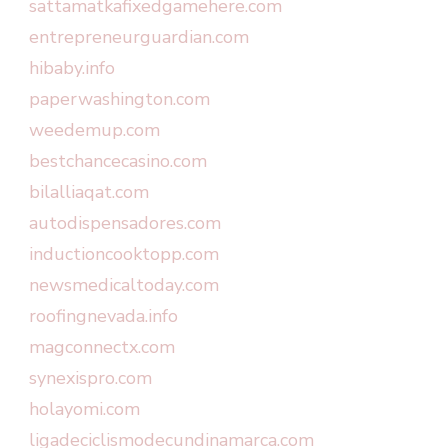
sattamatkafixedgamehere.com
entrepreneurguardian.com
hibaby.info
paperwashington.com
weedemup.com
bestchancecasino.com
bilalliaqat.com
autodispensadores.com
inductioncooktopp.com
newsmedicaltoday.com
roofingnevada.info
magconnectx.com
synexispro.com
holayomi.com
ligadeciclismodecundinamarca.com