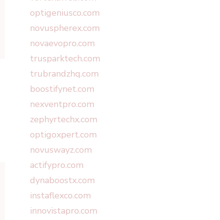
optigeniusco.com
novuspherex.com
novaevopro.com
trusparktech.com
trubrandzhq.com
boostifynet.com
nexventpro.com
zephyrtechx.com
optigoxpert.com
novuswayz.com
actifypro.com
dynaboostx.com
instaflexco.com
innovistapro.com