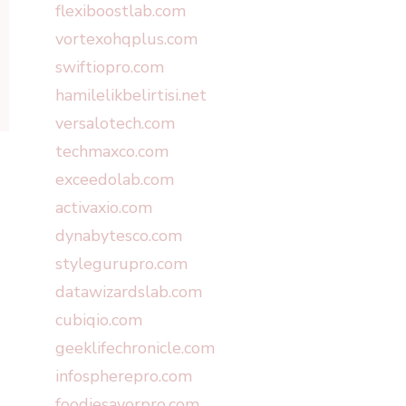
flexiboostlab.com
vortexohqplus.com
swiftiopro.com
hamilelikbelirtisi.net
versalotech.com
techmaxco.com
exceedolab.com
activaxio.com
dynabytesco.com
stylegurupro.com
datawizardslab.com
cubiqio.com
geeklifechronicle.com
infospherepro.com
foodiesavorpro.com