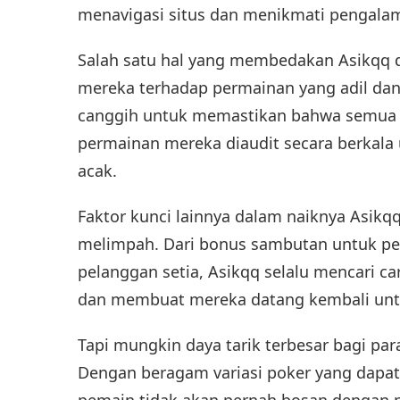
menavigasi situs dan menikmati pengal
Salah satu hal yang membedakan Asikqq da
mereka terhadap permainan yang adil da
canggih untuk memastikan bahwa semua i
permainan mereka diaudit secara berkala
acak.
Faktor kunci lainnya dalam naiknya Asik
melimpah. Dari bonus sambutan untuk pe
pelanggan setia, Asikqq selalu mencari 
dan membuat mereka datang kembali unt
Tapi mungkin daya tarik terbesar bagi pa
Dengan beragam variasi poker yang dapat 