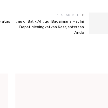
NEXT ARTICLE
eratas
Ilmu di Balik Ahliqq: Bagaimana Hal Ini
Dapat Meningkatkan Kesejahteraan
Anda