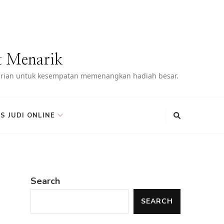
t Menarik
 harian untuk kesempatan memenangkan hadiah besar.
S JUDI ONLINE
Search
SEARCH