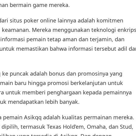
aman bermain game mereka.
ri situs poker online lainnya adalah komitmen
n keamanan. Mereka menggunakan teknologi enkrips
nformasi pemain tetap aman dan terjamin, dan
 untuk memastikan bahwa informasi tersebut adil da
qq ke puncak adalah bonus dan promosinya yang
main baru hingga promosi berkelanjutan untuk
cara untuk memberi penghargaan kepada pemainnya
uk mendapatkan lebih banyak.
ra pemain Asikqq adalah kualitas permainan mereka.
dipilih, termasuk Texas Hold’em, Omaha, dan Stud,