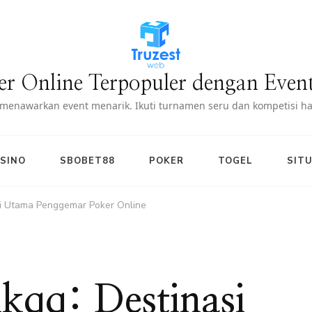
ker Online Terpopuler dengan Even
g menawarkan event menarik. Ikuti turnamen seru dan kompetisi
SINO
SBOBET88
POKER
TOGEL
SITU
si Utama Penggemar Poker Online
kqq: Destinasi