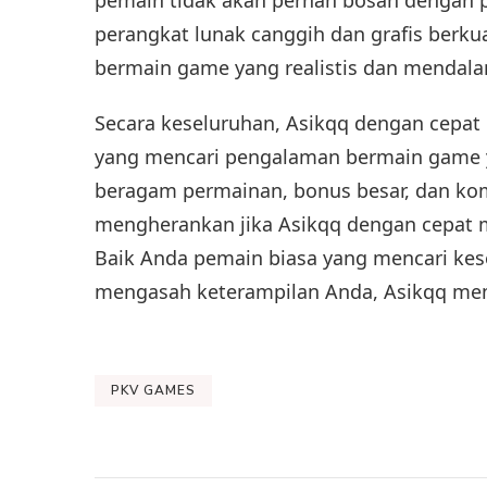
pemain tidak akan pernah bosan dengan pi
perangkat lunak canggih dan grafis berku
bermain game yang realistis dan mendal
Secara keseluruhan, Asikqq dengan cepat
yang mencari pengalaman bermain game ya
beragam permainan, bonus besar, dan kom
mengherankan jika Asikqq dengan cepat m
Baik Anda pemain biasa yang mencari kes
mengasah keterampilan Anda, Asikqq mem
PKV GAMES