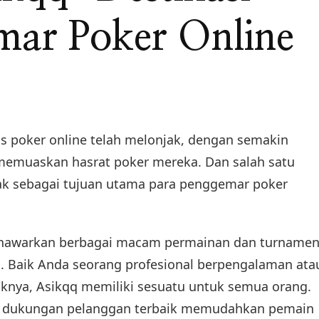
ar Poker Online
as poker online telah melonjak, dengan semakin
 memuaskan hasrat poker mereka. Dan salah satu
ak sebagai tujuan utama para penggemar poker
menawarkan berbagai macam permainan dan turname
n. Baik Anda seorang profesional berpengalaman ata
uknya, Asikqq memiliki sesuatu untuk semua orang.
 dukungan pelanggan terbaik memudahkan pemain