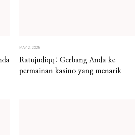
MAY 2, 2025
nda
Ratujudiqq: Gerbang Anda ke
permainan kasino yang menarik