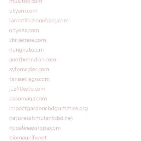
musitop.com
utyam.com
lacostituzioneblog.com
ohyeea.com
zhitiemoe.com
nungkub.com
anotherindian.com
xylemcider.com
taniaetiago.com
juzfitketo.com
pasomaga.com
impactgardencbdgummies.org
naturesstimulantcbd.net
nopalinaeuropa.com
biomagnify.net