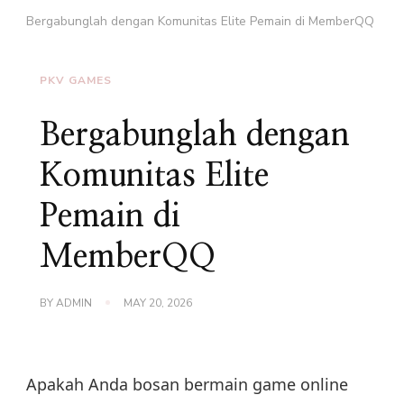
Bergabunglah dengan Komunitas Elite Pemain di MemberQQ
PKV GAMES
Bergabunglah dengan
Komunitas Elite
Pemain di
MemberQQ
BY
ADMIN
MAY 20, 2026
Apakah Anda bosan bermain game online