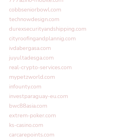
777azino-mobile.com
cobbseniorbowl.com
technowdesign.com
durexsecurityandshipping.com
cityroofingandplannig.com
ivdabergasa.com
juyultadesga.com
real-crypto-services.com
mypetzworld.com
infounty.com
investparaguay-eu.com
bwc88asia.com
extrem-poker.com
ks-casino.com
carcarepoints.com