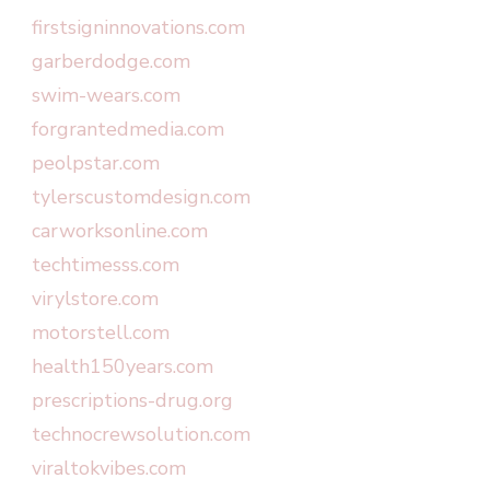
firstsigninnovations.com
garberdodge.com
swim-wears.com
forgrantedmedia.com
peolpstar.com
tylerscustomdesign.com
carworksonline.com
techtimesss.com
virylstore.com
motorstell.com
health150years.com
prescriptions-drug.org
technocrewsolution.com
viraltokvibes.com