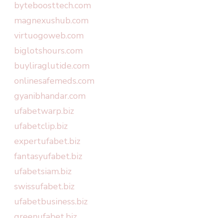
byteboosttech.com
magnexushub.com
virtuogoweb.com
biglotshours.com
buyliraglutide.com
onlinesafemeds.com
gyanibhandar.com
ufabetwarp.biz
ufabetclip.biz
expertufabet.biz
fantasyufabet.biz
ufabetsiam.biz
swissufabet.biz
ufabetbusiness.biz
greenufabet.biz