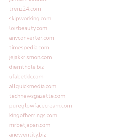
trenz24.com
skipworking.com
loizbeauty.com
anyconverter.com
timespedia.com
jejakkrismon.com
diemthole.biz
ufabetkk.com
allquickmedia.com
technewsgazette.com
pureglowfacecream.com
kingofherrings.com
mrbetjapan.com
anewentity.biz