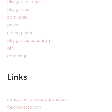
pkv games login
pkv games
dominoqq
poker
online poker
pkv games bandarqq
pkv
dominoqq
Links
educationalnewsupdates.com
flexiboostco.com