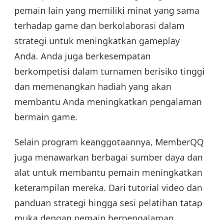
pemain lain yang memiliki minat yang sama
terhadap game dan berkolaborasi dalam
strategi untuk meningkatkan gameplay
Anda. Anda juga berkesempatan
berkompetisi dalam turnamen berisiko tinggi
dan memenangkan hadiah yang akan
membantu Anda meningkatkan pengalaman
bermain game.
Selain program keanggotaannya, MemberQQ
juga menawarkan berbagai sumber daya dan
alat untuk membantu pemain meningkatkan
keterampilan mereka. Dari tutorial video dan
panduan strategi hingga sesi pelatihan tatap
muka dengan pemain berpengalaman,