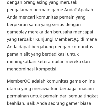
dengan orang asing yang merusak
pengalaman bermain game Anda? Apakah
Anda mencari komunitas pemain yang
berpikiran sama yang serius dengan
gameplay mereka dan berusaha mencapai
yang terbaik? Kunjungi MemberQQ, di mana
Anda dapat bergabung dengan komunitas
pemain elit yang berdedikasi untuk
meningkatkan keterampilan mereka dan
mendominasi kompetisi.
MemberQQ adalah komunitas game online
utama yang menawarkan berbagai macam
permainan untuk pemain dari semua tingkat
keahlian. Baik Anda seorang gamer biasa