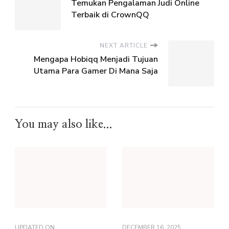
Temukan Pengalaman Judi Online
Terbaik di CrownQQ
NEXT ARTICLE
Mengapa Hobiqq Menjadi Tujuan
Utama Para Gamer Di Mana Saja
You may also like...
UPDATED ON
DECEMBER 16, 2025