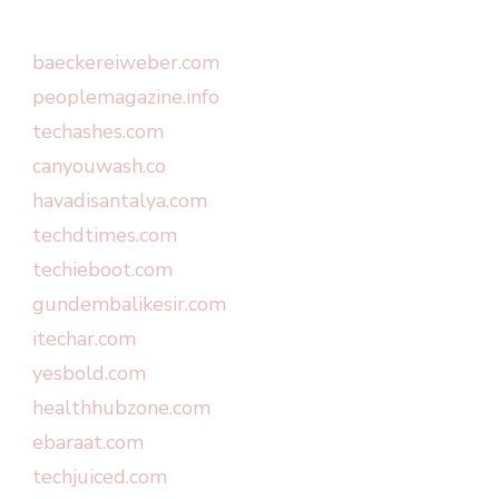
baeckereiweber.com
peoplemagazine.info
techashes.com
canyouwash.co
havadisantalya.com
techdtimes.com
techieboot.com
gundembalikesir.com
itechar.com
yesbold.com
healthhubzone.com
ebaraat.com
techjuiced.com