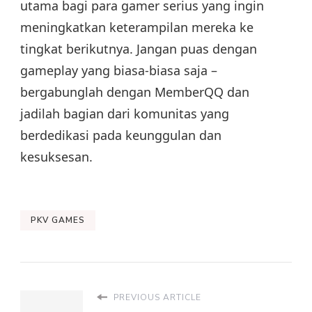
utama bagi para gamer serius yang ingin
meningkatkan keterampilan mereka ke
tingkat berikutnya. Jangan puas dengan
gameplay yang biasa-biasa saja –
bergabunglah dengan MemberQQ dan
jadilah bagian dari komunitas yang
berdedikasi pada keunggulan dan
kesuksesan.
PKV GAMES
PREVIOUS ARTICLE