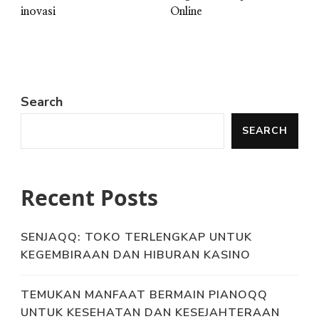
inovasi
Online
Search
SEARCH
Recent Posts
SENJAQQ: TOKO TERLENGKAP UNTUK
KEGEMBIRAAN DAN HIBURAN KASINO
TEMUKAN MANFAAT BERMAIN PIANOQQ
UNTUK KESEHATAN DAN KESEJAHTERAAN