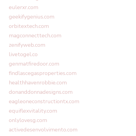
eulerxr.com
geekifygenius.com
orbitextech.com
magconnecttech.com
zenifyweb.com
livetogel.co
genmatfiredoor.com
findlascegasproperties.com
healthhavenrobbie.com
donanddonnadesigns.com
eagleoneconstructiontx.com
equiflexvitality.com
onlylovesg.com
activedesenvolvimento.com