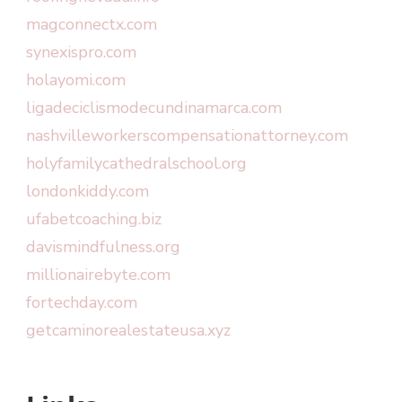
magconnectx.com
synexispro.com
holayomi.com
ligadeciclismodecundinamarca.com
nashvilleworkerscompensationattorney.com
holyfamilycathedralschool.org
londonkiddy.com
ufabetcoaching.biz
davismindfulness.org
millionairebyte.com
fortechday.com
getcaminorealestateusa.xyz