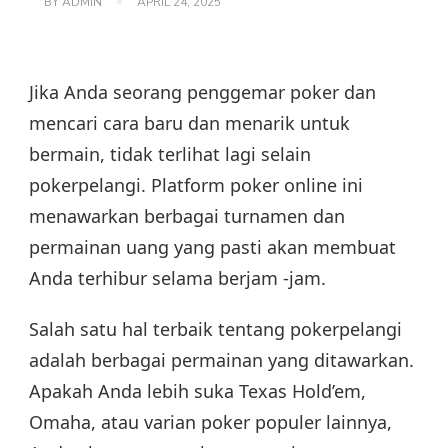
BY
ADMIN
APRIL 24, 2025
Jika Anda seorang penggemar poker dan
mencari cara baru dan menarik untuk
bermain, tidak terlihat lagi selain
pokerpelangi. Platform poker online ini
menawarkan berbagai turnamen dan
permainan uang yang pasti akan membuat
Anda terhibur selama berjam -jam.
Salah satu hal terbaik tentang pokerpelangi
adalah berbagai permainan yang ditawarkan.
Apakah Anda lebih suka Texas Hold’em,
Omaha, atau varian poker populer lainnya,