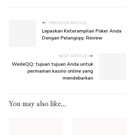
PREVIOUS ARTICLE
Lepaskan Keterampilan Poker Anda
Dengan Pelangiqq: Review
NEXT ARTICLE
WedeQQ: tujuan tujuan Anda untuk
permainan kasino online yang
mendebarkan
You may also like...