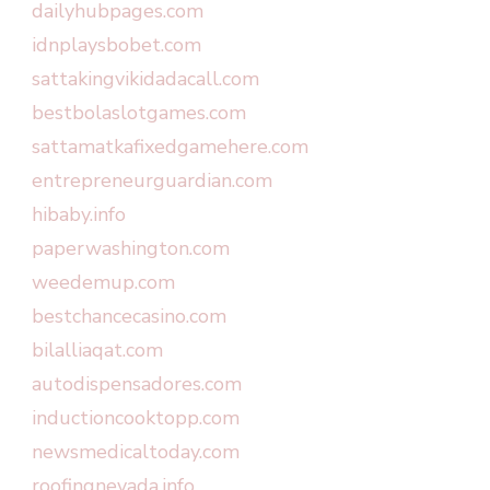
dailyhubpages.com
idnplaysbobet.com
sattakingvikidadacall.com
bestbolaslotgames.com
sattamatkafixedgamehere.com
entrepreneurguardian.com
hibaby.info
paperwashington.com
weedemup.com
bestchancecasino.com
bilalliaqat.com
autodispensadores.com
inductioncooktopp.com
newsmedicaltoday.com
roofingnevada.info