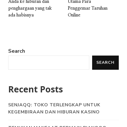
Anda ke hiburan dan
Utama Para
penghargaan yang tak
Penggemar Taruhan
ada habisnya
Online
Search
SEARCH
Recent Posts
SENJAQQ: TOKO TERLENGKAP UNTUK
KEGEMBIRAAN DAN HIBURAN KASINO