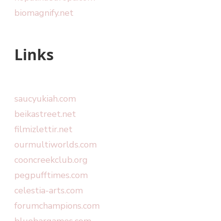
biomagnify.net
Links
saucyukiah.com
beikastreet.net
filmizlettir.net
ourmultiworlds.com
cooncreekclub.org
pegpufftimes.com
celestia-arts.com
forumchampions.com