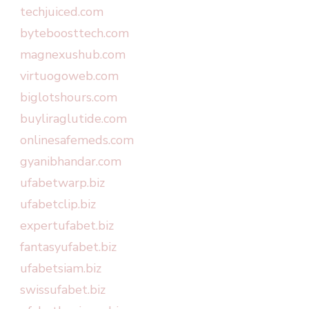
techjuiced.com
byteboosttech.com
magnexushub.com
virtuogoweb.com
biglotshours.com
buyliraglutide.com
onlinesafemeds.com
gyanibhandar.com
ufabetwarp.biz
ufabetclip.biz
expertufabet.biz
fantasyufabet.biz
ufabetsiam.biz
swissufabet.biz