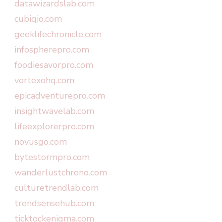
datawizardslab.com
cubiqio.com
geeklifechronicle.com
infospherepro.com
foodiesavorpro.com
vortexohq.com
epicadventurepro.com
insightwavelab.com
lifeexplorerpro.com
novusgo.com
bytestormpro.com
wanderlustchrono.com
culturetrendlab.com
trendsensehub.com
ticktockenigma.com