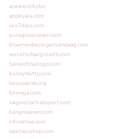
anewentity.biz
appkuala.com
seo7days.com
pureglowcream.com
bloemenbezorgenvandaag.com
secrettohairgrowth.com
tasteofthaitogo.com
bunnynkitty.com
bezopasnik.org
fjmnxga.com
saigonstartransport.com
bangmaxwin.com
infonetive.com
epictacoshop.com