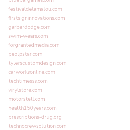
bluebargames.com
festivaldelamalou.com
firstsigninnovations.com
garberdodge.com
swim-wears.com
forgrantedmedia.com
peolpstar.com
tylerscustomdesign.com
carworksonline.com
techtimesss.com
virylstore.com
motorstell.com
health150years.com
prescriptions-drug.org
technocrewsolution.com