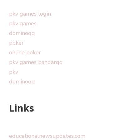
pkv games login
pkv games
dominoqq
poker
online poker
pkv games bandarqq
pkv
dominoqq
Links
educationalnewsupdates.com