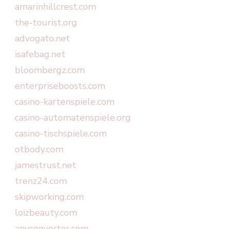
amarinhillcrest.com
the-tourist.org
advogato.net
isafebag.net
bloombergz.com
enterpriseboosts.com
casino-kartenspiele.com
casino-automatenspiele.org
casino-tischspiele.com
otbody.com
jamestrust.net
trenz24.com
skipworking.com
loizbeauty.com
anyconverter.com