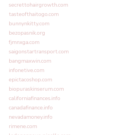
secrettohairgrowth.com
tasteofthaitogo.com
bunnynkitty.com
bezopasnik.org
fjmnxga.com
saigonstartransport.com
bangmaxwin.com
infonetive.com
epictacoshop.com
biopuraskinserum.com
californiafinances.info
canadafinance.info
nevadamoney.info
rimene.com