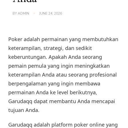
BY
ADMIN
JUNE 24, 2026
Poker adalah permainan yang membutuhkan
keterampilan, strategi, dan sedikit
keberuntungan. Apakah Anda seorang
pemain pemula yang ingin meningkatkan
keterampilan Anda atau seorang profesional
berpengalaman yang ingin membawa
permainan Anda ke level berikutnya,
Garudaqq dapat membantu Anda mencapai
tujuan Anda.
Garudaqq adalah platform poker online yang