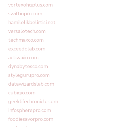
vortexohqplus.com
swiftiopro.com
hamilelikbelirtisi.net
versalotech.com
techmaxco.com
exceedolab.com
activaxio.com
dynabytesco.com
stylegurupro.com
datawizardslab.com
cubiqio.com
geeklifechronicle.com
infospherepro.com
foodiesavorpro.com