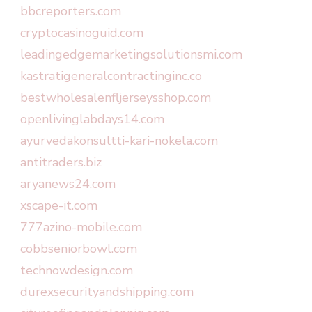
bbcreporters.com
cryptocasinoguid.com
leadingedgemarketingsolutionsmi.com
kastratigeneralcontractinginc.co
bestwholesalenfljerseysshop.com
openlivinglabdays14.com
ayurvedakonsultti-kari-nokela.com
antitraders.biz
aryanews24.com
xscape-it.com
777azino-mobile.com
cobbseniorbowl.com
technowdesign.com
durexsecurityandshipping.com