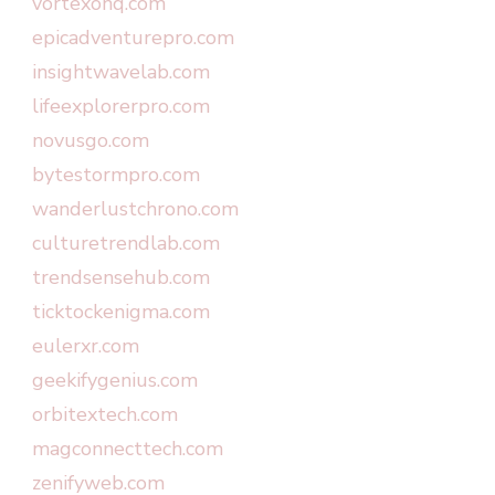
vortexohq.com
epicadventurepro.com
insightwavelab.com
lifeexplorerpro.com
novusgo.com
bytestormpro.com
wanderlustchrono.com
culturetrendlab.com
trendsensehub.com
ticktockenigma.com
eulerxr.com
geekifygenius.com
orbitextech.com
magconnecttech.com
zenifyweb.com