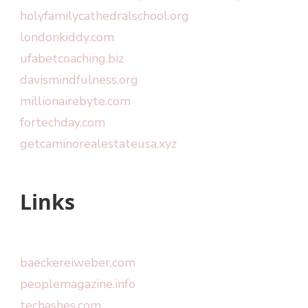
holyfamilycathedralschool.org
londonkiddy.com
ufabetcoaching.biz
davismindfulness.org
millionairebyte.com
fortechday.com
getcaminorealestateusa.xyz
Links
baeckereiweber.com
peoplemagazine.info
techashes.com