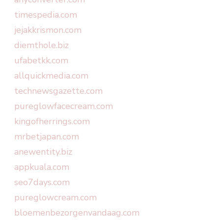
timespedia.com
jejakkrismon.com
diemthole.biz
ufabetkk.com
allquickmedia.com
technewsgazette.com
pureglowfacecream.com
kingofherrings.com
mrbetjapan.com
anewentity.biz
appkuala.com
seo7days.com
pureglowcream.com
bloemenbezorgenvandaag.com