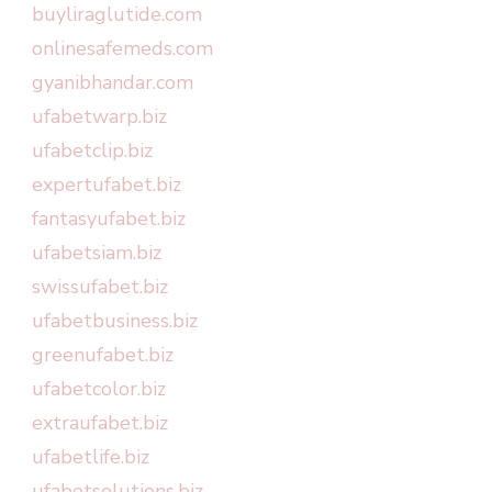
buyliraglutide.com
onlinesafemeds.com
gyanibhandar.com
ufabetwarp.biz
ufabetclip.biz
expertufabet.biz
fantasyufabet.biz
ufabetsiam.biz
swissufabet.biz
ufabetbusiness.biz
greenufabet.biz
ufabetcolor.biz
extraufabet.biz
ufabetlife.biz
ufabetsolutions.biz