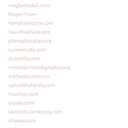
ningkatinskill.com
fivsport.com
templatedzine.com
lawinfoadvice.com
phenqdietplan.org
sumnercafe.com
dunetflix.com
movimientoindignados.org
milfxxxpussy.com
uptodatefamily.com
musitop.com
utyam.com
lacostituzioneblog.com
ohyeea.com