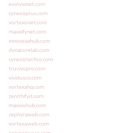
evolvionet.com
synexisplus.com
vortexonet.com
maxxifynet.com
innovexahub.com
dynacorelab.com
synexistechco.com
truvivopro.com
vividusco.com
vortexahq.com
zenithifyit.com
maxxiohub.com
zephyraweb.com
vortexaweb.com
optigeniusco.com