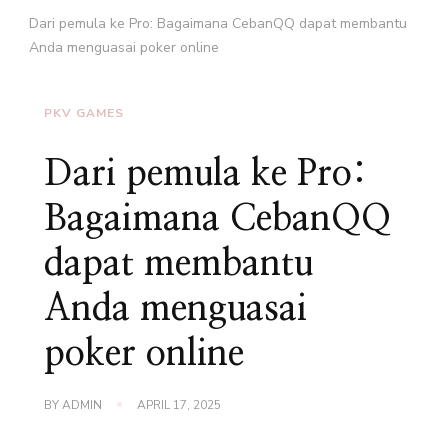
Dari pemula ke Pro: Bagaimana CebanQQ dapat membantu
Anda menguasai poker online
PKV GAMES
Dari pemula ke Pro:
Bagaimana CebanQQ
dapat membantu
Anda menguasai
poker online
BY
ADMIN
APRIL 17, 2025