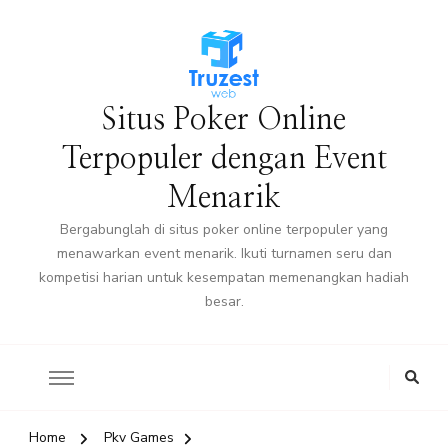
Situs Poker Online
Terpopuler dengan Event
Menarik
Bergabunglah di situs poker online terpopuler yang
menawarkan event menarik. Ikuti turnamen seru dan
kompetisi harian untuk kesempatan memenangkan hadiah
besar.
Home
Pkv Games