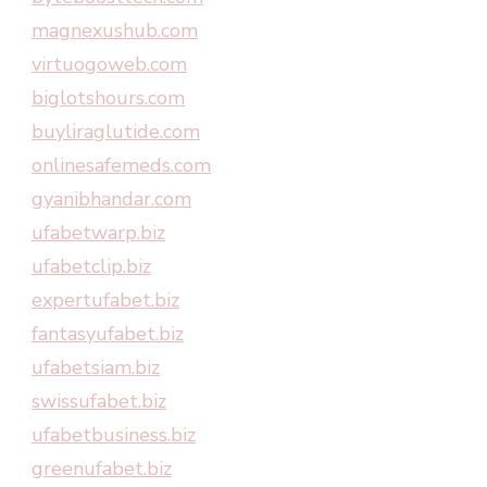
magnexushub.com
virtuogoweb.com
biglotshours.com
buyliraglutide.com
onlinesafemeds.com
gyanibhandar.com
ufabetwarp.biz
ufabetclip.biz
expertufabet.biz
fantasyufabet.biz
ufabetsiam.biz
swissufabet.biz
ufabetbusiness.biz
greenufabet.biz