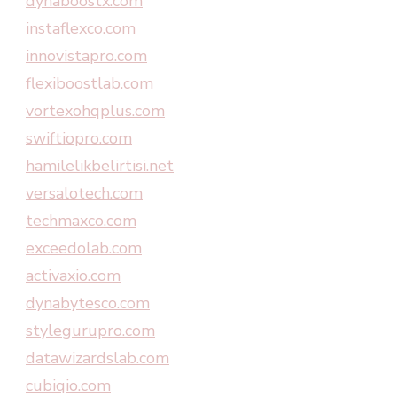
dynaboostx.com
instaflexco.com
innovistapro.com
flexiboostlab.com
vortexohqplus.com
swiftiopro.com
hamilelikbelirtisi.net
versalotech.com
techmaxco.com
exceedolab.com
activaxio.com
dynabytesco.com
stylegurupro.com
datawizardslab.com
cubiqio.com