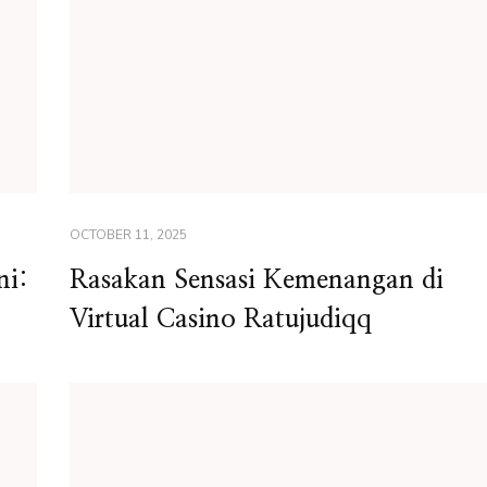
OCTOBER 11, 2025
ni:
Rasakan Sensasi Kemenangan di
Virtual Casino Ratujudiqq