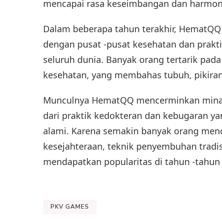
mencapai rasa keseimbangan dan harmoni 
Dalam beberapa tahun terakhir, HematQQ t
dengan pusat -pusat kesehatan dan prakt
seluruh dunia. Banyak orang tertarik pa
kesehatan, yang membahas tubuh, pikiran
Munculnya HematQQ mencerminkan minat 
dari praktik kedokteran dan kebugaran 
alami. Karena semakin banyak orang menc
kesejahteraan, teknik penyembuhan tradi
mendapatkan popularitas di tahun -tahu
PKV GAMES