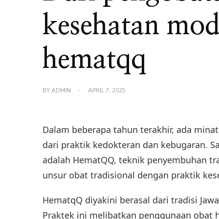
kesehatan mod
hematqq
BY
ADMIN
APRIL 7, 2025
Dalam beberapa tahun terakhir, ada minat
dari praktik kedokteran dan kebugaran. S
adalah HematQQ, teknik penyembuhan tra
unsur obat tradisional dengan praktik ke
HematqQ diyakini berasal dari tradisi Jaw
Praktek ini melibatkan penggunaan obat 