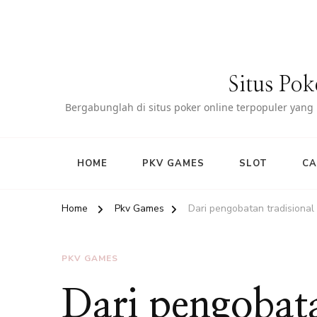
Situs Po
Bergabunglah di situs poker online terpopuler yan
HOME
PKV GAMES
SLOT
CA
Home
Pkv Games
Dari pengobatan tradisiona
PKV GAMES
Dari pengobata