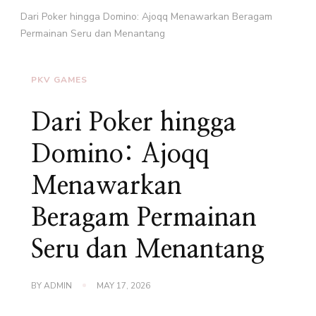
Dari Poker hingga Domino: Ajoqq Menawarkan Beragam
Permainan Seru dan Menantang
PKV GAMES
Dari Poker hingga
Domino: Ajoqq
Menawarkan
Beragam Permainan
Seru dan Menantang
BY
ADMIN
MAY 17, 2026