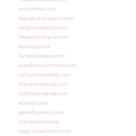
vortexohq.com
epicadventurepro.com
insightwavelab.com
lifeexplorerpro.com
novusgo.com
bytestormpro.com
wanderlustchrono.com
culturetrendlab.com
trendsensehub.com
ticktockenigma.com
eulerxr.com
geekifygenius.com
orbitextech.com
magconnecttech.com