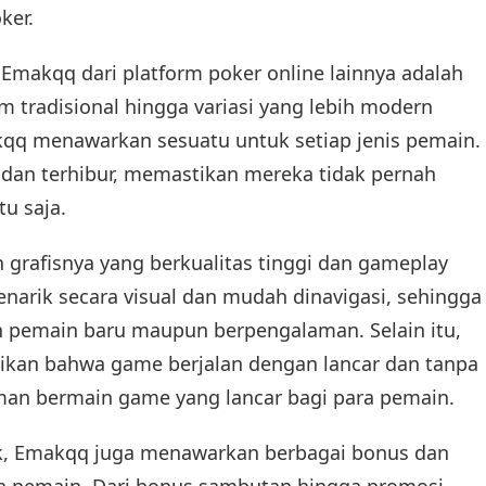
ker.
Emakqq dari platform poker online lainnya adalah
 tradisional hingga variasi yang lebih modern
qq menawarkan sesuatu untuk setiap jenis pemain.
t dan terhibur, memastikan mereka tidak pernah
u saja.
 grafisnya yang berkualitas tinggi dan gameplay
enarik secara visual dan mudah dinavigasi, sehingga
 pemain baru maupun berpengalaman. Selain itu,
kan bahwa game berjalan dengan lancar dan tanpa
an bermain game yang lancar bagi para pemain.
aik, Emakqq juga menawarkan berbagai bonus dan