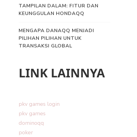
TAMPILAN DALAM: FITUR DAN
KEUNGGULAN HONDAQQ
MENGAPA DANAQQ MENJADI
PILIHAN PILIHAN UNTUK
TRANSAKSI GLOBAL
LINK LAINNYA
pkv games login
pkv games
dominoqq
poker