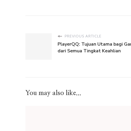
PREVIOUS ARTICLE
PlayerQQ: Tujuan Utama bagi G
dari Semua Tingkat Keahlian
You may also like...