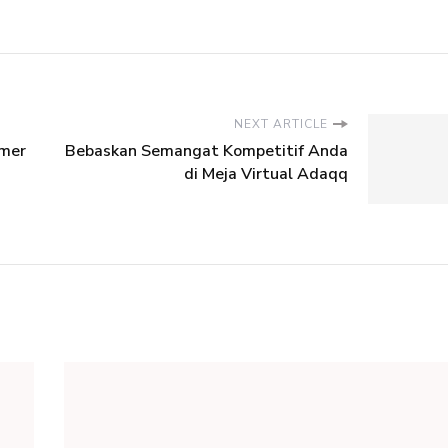
NEXT ARTICLE
amer
Bebaskan Semangat Kompetitif Anda
di Meja Virtual Adaqq