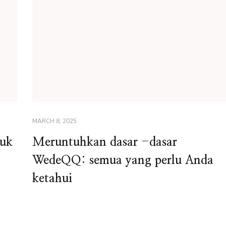
MARCH 8, 2025
tuk
Meruntuhkan dasar -dasar
WedeQQ: semua yang perlu Anda
ketahui