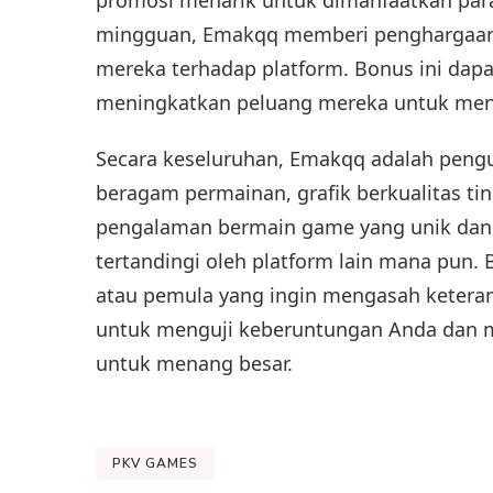
promosi menarik untuk dimanfaatkan par
mingguan, Emakqq memberi penghargaan k
mereka terhadap platform. Bonus ini d
meningkatkan peluang mereka untuk men
Secara keseluruhan, Emakqq adalah pengu
beragam permainan, grafik berkualitas t
pengalaman bermain game yang unik dan
tertandingi oleh platform lain mana pun.
atau pemula yang ingin mengasah ketera
untuk menguji keberuntungan Anda dan m
untuk menang besar.
PKV GAMES