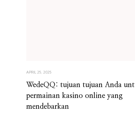
APRIL 25, 2025
WedeQQ: tujuan tujuan Anda un
permainan kasino online yang
mendebarkan