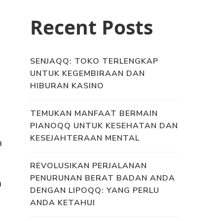
Recent Posts
SENJAQQ: TOKO TERLENGKAP
UNTUK KEGEMBIRAAN DAN
HIBURAN KASINO
TEMUKAN MANFAAT BERMAIN
PIANOQQ UNTUK KESEHATAN DAN
KESEJAHTERAAN MENTAL
a
REVOLUSIKAN PERJALANAN
PENURUNAN BERAT BADAN ANDA
n
DENGAN LIPOQQ: YANG PERLU
ANDA KETAHUI