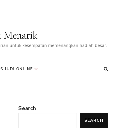
t Menarik
 harian untuk kesempatan memenangkan hadiah besar.
S JUDI ONLINE
Search
SEARCH