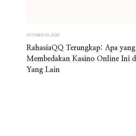
OCTOBER 19, 2025
RahasiaQQ Terungkap: Apa yang
Membedakan Kasino Online Ini d
Yang Lain