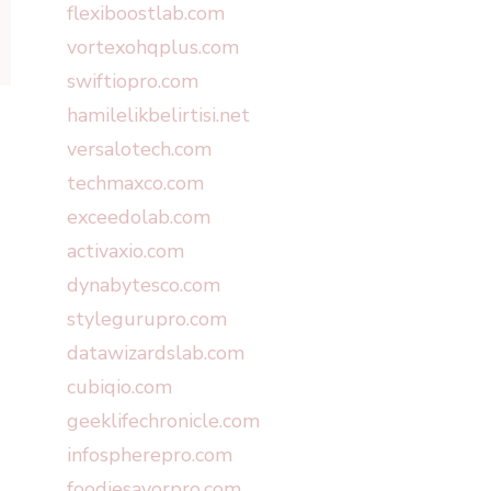
flexiboostlab.com
vortexohqplus.com
swiftiopro.com
hamilelikbelirtisi.net
versalotech.com
techmaxco.com
exceedolab.com
activaxio.com
dynabytesco.com
stylegurupro.com
datawizardslab.com
cubiqio.com
geeklifechronicle.com
infospherepro.com
foodiesavorpro.com