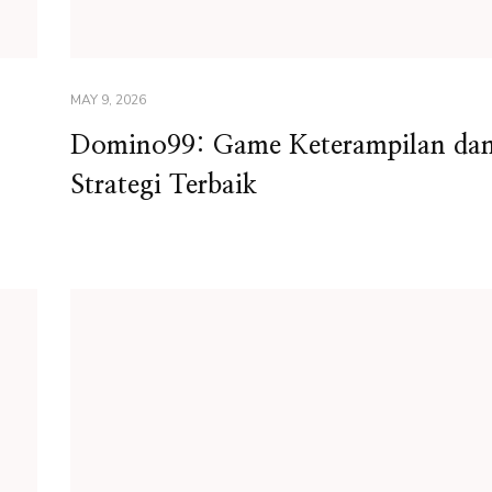
MAY 9, 2026
Domino99: Game Keterampilan da
Strategi Terbaik