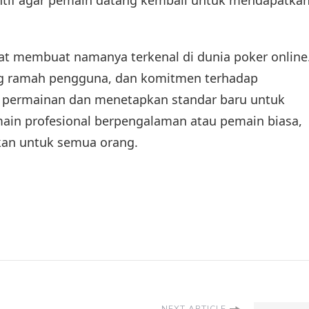
tif agar pemain datang kembali untuk mendapatka
t membuat namanya terkenal di dunia poker online
yang ramah pengguna, dan komitmen terhadap
 permainan dan menetapkan standar baru untuk
main profesional berpengalaman atau pemain biasa,
kan untuk semua orang.