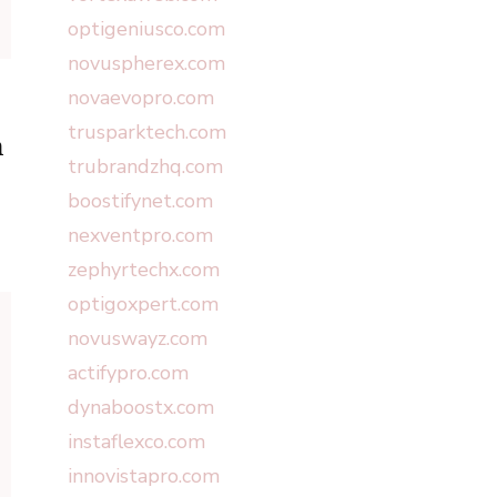
optigeniusco.com
novuspherex.com
novaevopro.com
trusparktech.com
n
trubrandzhq.com
boostifynet.com
nexventpro.com
zephyrtechx.com
optigoxpert.com
novuswayz.com
actifypro.com
dynaboostx.com
instaflexco.com
innovistapro.com