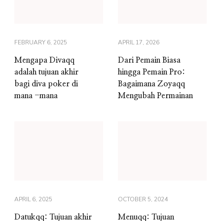
FEBRUARY 6, 2025
APRIL 17, 2026
Mengapa Divaqq
Dari Pemain Biasa
adalah tujuan akhir
hingga Pemain Pro:
bagi diva poker di
Bagaimana Zoyaqq
mana -mana
Mengubah Permainan
APRIL 6, 2025
OCTOBER 5, 2024
Datukqq: Tujuan akhir
Menuqq: Tujuan