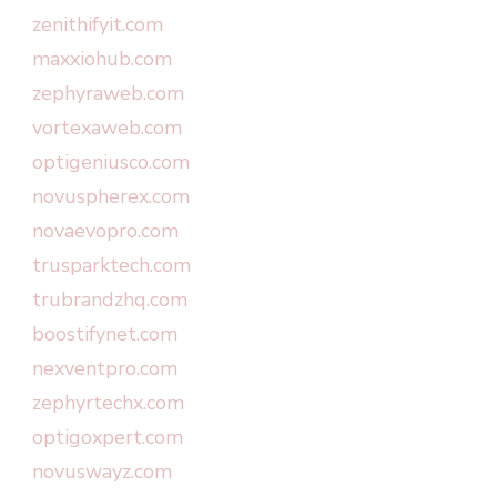
zenithifyit.com
maxxiohub.com
zephyraweb.com
vortexaweb.com
optigeniusco.com
novuspherex.com
novaevopro.com
trusparktech.com
trubrandzhq.com
boostifynet.com
nexventpro.com
zephyrtechx.com
optigoxpert.com
novuswayz.com