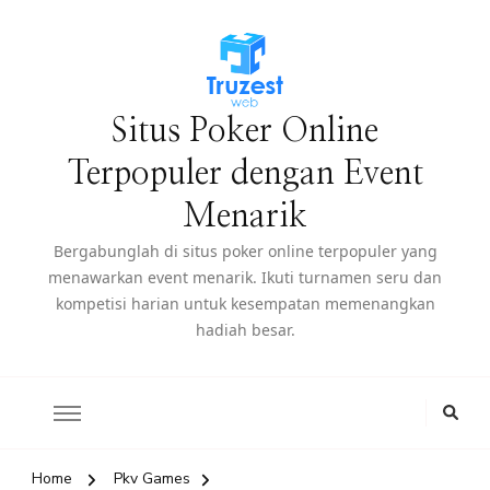
Situs Poker Online
Terpopuler dengan Event
Menarik
Bergabunglah di situs poker online terpopuler yang
menawarkan event menarik. Ikuti turnamen seru dan
kompetisi harian untuk kesempatan memenangkan
hadiah besar.
Home
Pkv Games