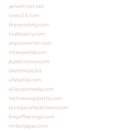
jamestrust.net
trenz24.com
skipworking.com
loizbeauty.com
anyconverter.com
timespedia.com
jejakkrismon.com
diemthole.biz
ufabetkk.com
allquickmedia.com
technewsgazette.com
pureglowfacecream.com
kingofherrings.com
mrbetjapan.com