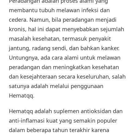
Peradangan adalah proses alami yang
membantu tubuh melawan infeksi dan
cedera. Namun, bila peradangan menjadi
kronis, hal ini dapat menyebabkan sejumlah
masalah kesehatan, termasuk penyakit
jantung, radang sendi, dan bahkan kanker.
Untungnya, ada cara alami untuk melawan
peradangan dan meningkatkan kesehatan
dan kesejahteraan secara keseluruhan, salah
satunya adalah melalui penggunaan
Hematqq.
Hematqq adalah suplemen antioksidan dan
anti-inflamasi kuat yang semakin populer
dalam beberapa tahun terakhir karena