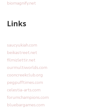
biomagnify.net
Links
saucyukiah.com
beikastreet.net
filmizlettir.net
ourmultiworlds.com
cooncreekclub.org
pegpufftimes.com
celestia-arts.com
forumchampions.com
bluebargames.com