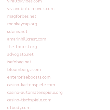
viraltokvibes.com
vivianebritoimoveis.com
magforbes.net
monkeycap.org
sdenix.net
amarinhillcrest.com
the-tourist.org
advogato.net
isafebag.net
bloombergz.com
enterpriseboosts.com
casino-kartenspiele.com
casino-automatenspiele.org
casino-tischspiele.com
otbody.com