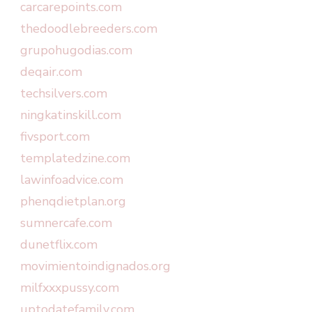
carcarepoints.com
thedoodlebreeders.com
grupohugodias.com
deqair.com
techsilvers.com
ningkatinskill.com
fivsport.com
templatedzine.com
lawinfoadvice.com
phenqdietplan.org
sumnercafe.com
dunetflix.com
movimientoindignados.org
milfxxxpussy.com
uptodatefamily.com