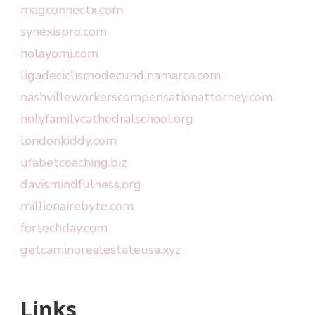
magconnectx.com
synexispro.com
holayomi.com
ligadeciclismodecundinamarca.com
nashvilleworkerscompensationattorney.com
holyfamilycathedralschool.org
londonkiddy.com
ufabetcoaching.biz
davismindfulness.org
millionairebyte.com
fortechday.com
getcaminorealestateusa.xyz
Links