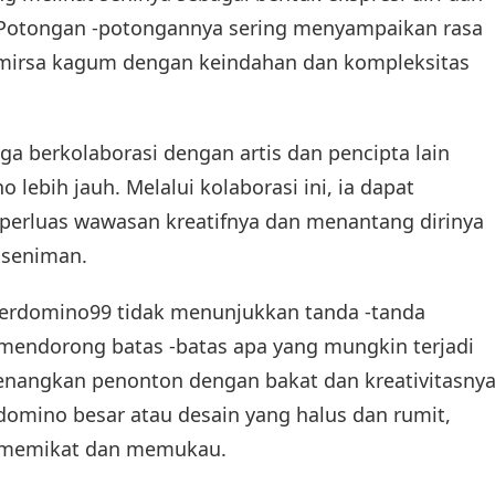
. Potongan -potongannya sering menyampaikan rasa
mirsa kagum dengan keindahan dan kompleksitas
ga berkolaborasi dengan artis dan pencipta lain
lebih jauh. Melalui kolaborasi ini, ia dapat
perluas wawasan kreatifnya dan menantang dirinya
 seniman.
terdomino99 tidak menunjukkan tanda -tanda
 mendorong batas -batas apa yang mungkin terjadi
nangkan penonton dengan bakat dan kreativitasny
omino besar atau desain yang halus dan rumit,
k memikat dan memukau.