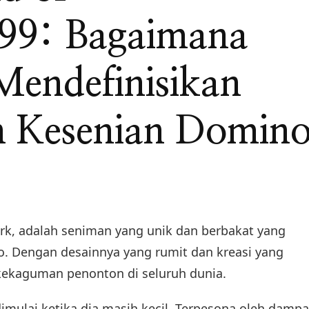
99: Bagaimana
Mendefinisikan
n Kesenian Domin
rk, adalah seniman yang unik dan berbakat yang
o. Dengan desainnya yang rumit dan kreasi yang
 kekaguman penonton di seluruh dunia.
imulai ketika dia masih kecil. Terpesona oleh damp