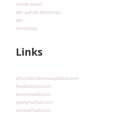
online poker
pkv games bandarqq
pkv
dominoqq
Links
educationalnewsupdates.com
flexiboostco.com
a
boostioweb.com
zephyrushub.com
optipathlab.com