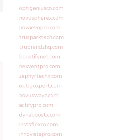
optigeniusco.com
novuspherex.com
novaevopro.com
trusparktech.com
trubrandzhq.com
boostifynet.com
nexventpro.com
zephyrtechx.com
optigoxpert.com
novuswayz.com
actifypro.com
dynaboostx.com
instaflexco.com
innovistapro.com