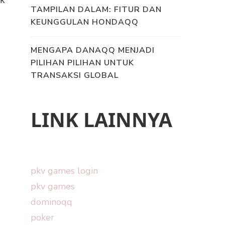
TAMPILAN DALAM: FITUR DAN
KEUNGGULAN HONDAQQ
n
MENGAPA DANAQQ MENJADI
PILIHAN PILIHAN UNTUK
TRANSAKSI GLOBAL
LINK LAINNYA
pkv games login
pkv games
dominoqq
poker