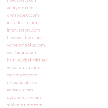
novuswayz.com
actifypro.com
dynaboostx.com
instaflexco.com
innovistapro.com
flexiboostlab.com
vortexohqplus.com
swiftiopro.com
hamilelikbelirtisi.net
versalotech.com
techmaxco.com
exceedolab.com
activaxio.com
dynabytesco.com
stylegurupro.com