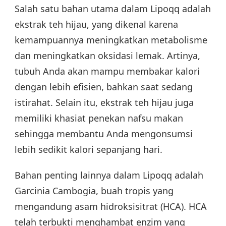
Salah satu bahan utama dalam Lipoqq adalah
ekstrak teh hijau, yang dikenal karena
kemampuannya meningkatkan metabolisme
dan meningkatkan oksidasi lemak. Artinya,
tubuh Anda akan mampu membakar kalori
dengan lebih efisien, bahkan saat sedang
istirahat. Selain itu, ekstrak teh hijau juga
memiliki khasiat penekan nafsu makan
sehingga membantu Anda mengonsumsi
lebih sedikit kalori sepanjang hari.
Bahan penting lainnya dalam Lipoqq adalah
Garcinia Cambogia, buah tropis yang
mengandung asam hidroksisitrat (HCA). HCA
telah terbukti menghambat enzim yang