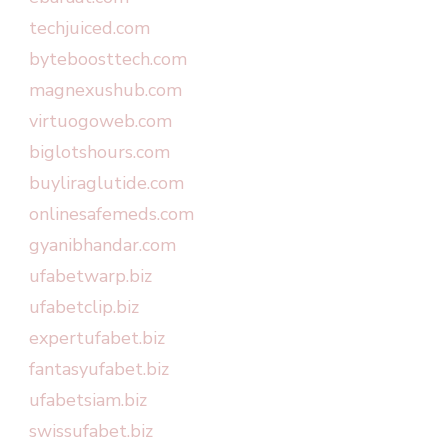
techjuiced.com
byteboosttech.com
magnexushub.com
virtuogoweb.com
biglotshours.com
buyliraglutide.com
onlinesafemeds.com
gyanibhandar.com
ufabetwarp.biz
ufabetclip.biz
expertufabet.biz
fantasyufabet.biz
ufabetsiam.biz
swissufabet.biz