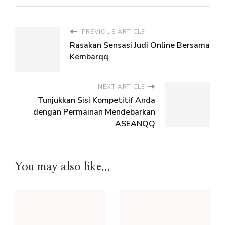
PREVIOUS ARTICLE
Rasakan Sensasi Judi Online Bersama
Kembarqq
NEXT ARTICLE
Tunjukkan Sisi Kompetitif Anda
dengan Permainan Mendebarkan
ASEANQQ
You may also like...