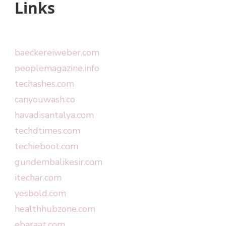
Links
baeckereiweber.com
peoplemagazine.info
techashes.com
canyouwash.co
havadisantalya.com
techdtimes.com
techieboot.com
gundembalikesir.com
itechar.com
yesbold.com
healthhubzone.com
ebaraat.com