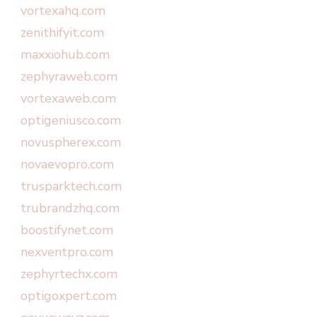
vortexahq.com
zenithifyit.com
maxxiohub.com
zephyraweb.com
vortexaweb.com
optigeniusco.com
novuspherex.com
novaevopro.com
trusparktech.com
trubrandzhq.com
boostifynet.com
nexventpro.com
zephyrtechx.com
optigoxpert.com