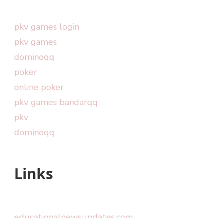
pkv games login
pkv games
dominoqq
poker
online poker
pkv games bandarqq
pkv
dominoqq
Links
educationalnewsupdates.com