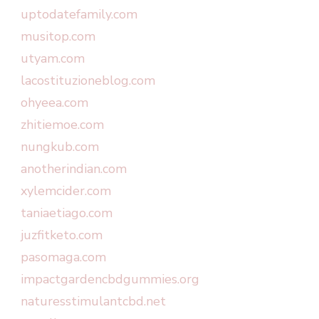
uptodatefamily.com
musitop.com
utyam.com
lacostituzioneblog.com
ohyeea.com
zhitiemoe.com
nungkub.com
anotherindian.com
xylemcider.com
taniaetiago.com
juzfitketo.com
pasomaga.com
impactgardencbdgummies.org
naturesstimulantcbd.net