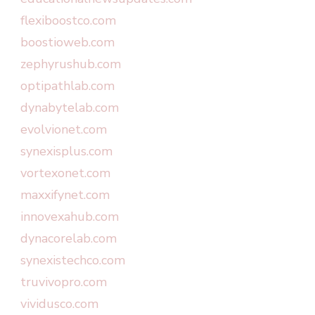
flexiboostco.com
boostioweb.com
zephyrushub.com
optipathlab.com
dynabytelab.com
evolvionet.com
synexisplus.com
vortexonet.com
maxxifynet.com
innovexahub.com
dynacorelab.com
synexistechco.com
truvivopro.com
vividusco.com