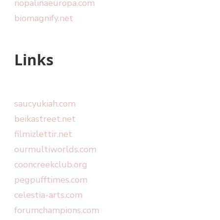
nopalinaeuropa.com
biomagnify.net
Links
saucyukiah.com
beikastreet.net
filmizlettir.net
ourmultiworlds.com
cooncreekclub.org
pegpufftimes.com
celestia-arts.com
forumchampions.com