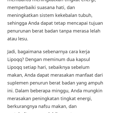
memperbaiki suasana hati, dan
meningkatkan sistem kekebalan tubuh,
sehingga Anda dapat tetap mencapai tujuan
penurunan berat badan tanpa merasa lelah
atau lesu.
Jadi, bagaimana sebenarnya cara kerja
Lipoqq? Dengan meminum dua kapsul
Lipoqq setiap hari, sebaiknya sebelum
makan, Anda dapat merasakan manfaat dari
suplemen penurun berat badan yang ampuh
ini. Dalam beberapa minggu, Anda mungkin
merasakan peningkatan tingkat energi,
berkurangnya nafsu makan, dan