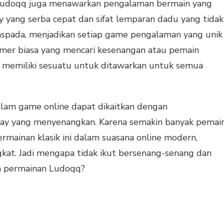
, Ludoqq juga menawarkan pengalaman bermain yang
yang serba cepat dan sifat lemparan dadu yang tidak
spada, menjadikan setiap game pengalaman yang unik
mer biasa yang mencari kesenangan atau pemain
q memiliki sesuatu untuk ditawarkan untuk semua
alam game online dapat dikaitkan dengan
play yang menyenangkan. Karena semakin banyak pemai
ainan klasik ini dalam suasana online modern,
gkat. Jadi mengapa tidak ikut bersenang-senang dan
n permainan Ludoqq?