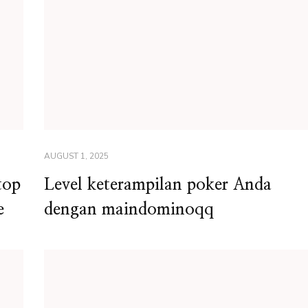
AUGUST 1, 2025
top
Level keterampilan poker Anda
e
dengan maindominoqq