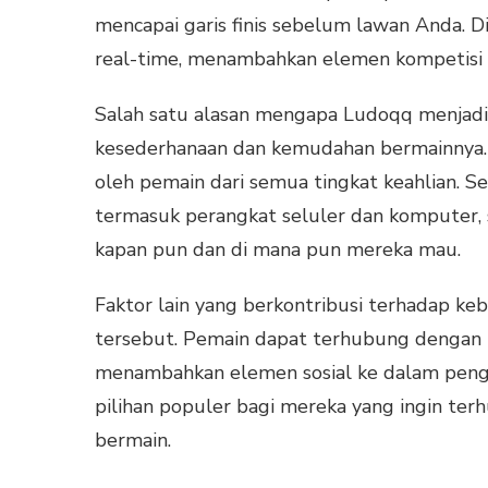
mencapai garis finis sebelum lawan Anda. D
real-time, menambahkan elemen kompetisi 
Salah satu alasan mengapa Ludoqq menjadi
kesederhanaan dan kemudahan bermainnya. 
oleh pemain dari semua tingkat keahlian. Se
termasuk perangkat seluler dan komputer
kapan pun dan di mana pun mereka mau.
Faktor lain yang berkontribusi terhadap ke
tersebut. Pemain dapat terhubung dengan t
menambahkan elemen sosial ke dalam peng
pilihan populer bagi mereka yang ingin te
bermain.