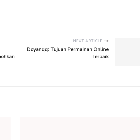
NEXT ARTICLE
Doyanqq: Tujuan Permainan Online
bohkan
Terbaik