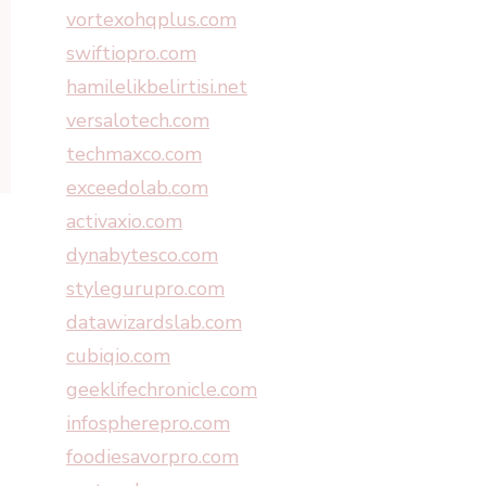
vortexohqplus.com
swiftiopro.com
hamilelikbelirtisi.net
versalotech.com
techmaxco.com
exceedolab.com
activaxio.com
dynabytesco.com
stylegurupro.com
datawizardslab.com
cubiqio.com
geeklifechronicle.com
infospherepro.com
foodiesavorpro.com