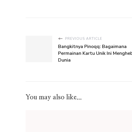
PREVIOUS ARTICLE
Bangkitnya Pinoqq: Bagaimana
Permainan Kartu Unik Ini Menghe
Dunia
You may also like...