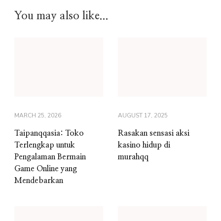
You may also like...
MARCH 25, 2026
AUGUST 17, 2025
Taipanqqasia: Toko
Rasakan sensasi aksi
Terlengkap untuk
kasino hidup di
Pengalaman Bermain
murahqq
Game Online yang
Mendebarkan