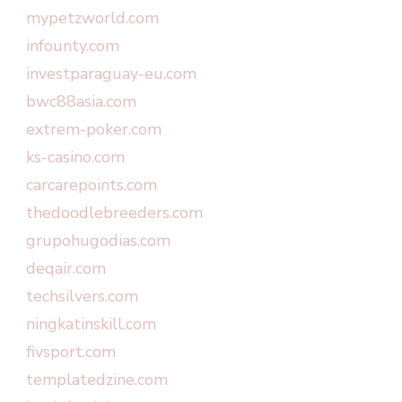
mypetzworld.com
infounty.com
investparaguay-eu.com
bwc88asia.com
extrem-poker.com
ks-casino.com
carcarepoints.com
thedoodlebreeders.com
grupohugodias.com
deqair.com
techsilvers.com
ningkatinskill.com
fivsport.com
templatedzine.com