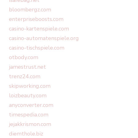
isafebag.net
bloombergz.com
enterpriseboosts.com
casino-kartenspiele.com
casino-automatenspiele.org
casino-tischspiele.com
otbody.com
jamestrust.net
trenz24.com
skipworking.com
loizbeauty.com
anyconverter.com
timespedia.com
jejakkrismon.com
diemthole.biz