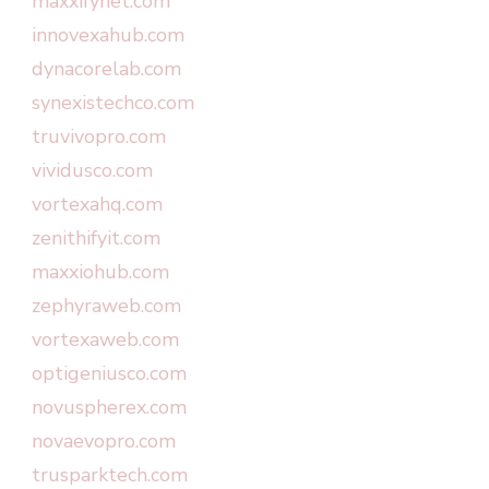
maxxifynet.com
innovexahub.com
dynacorelab.com
synexistechco.com
truvivopro.com
vividusco.com
vortexahq.com
zenithifyit.com
maxxiohub.com
zephyraweb.com
vortexaweb.com
optigeniusco.com
novuspherex.com
novaevopro.com
trusparktech.com