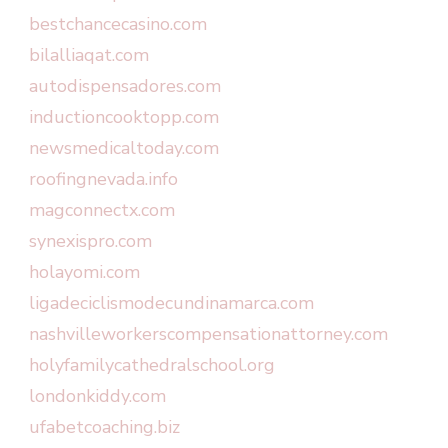
bestchancecasino.com
bilalliaqat.com
autodispensadores.com
inductioncooktopp.com
newsmedicaltoday.com
roofingnevada.info
magconnectx.com
synexispro.com
holayomi.com
ligadeciclismodecundinamarca.com
nashvilleworkerscompensationattorney.com
holyfamilycathedralschool.org
londonkiddy.com
ufabetcoaching.biz