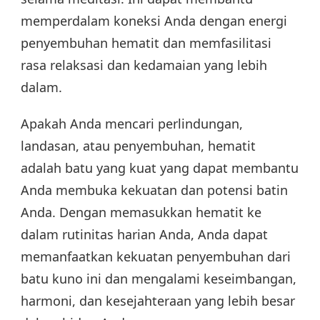
memperdalam koneksi Anda dengan energi
penyembuhan hematit dan memfasilitasi
rasa relaksasi dan kedamaian yang lebih
dalam.
Apakah Anda mencari perlindungan,
landasan, atau penyembuhan, hematit
adalah batu yang kuat yang dapat membantu
Anda membuka kekuatan dan potensi batin
Anda. Dengan memasukkan hematit ke
dalam rutinitas harian Anda, Anda dapat
memanfaatkan kekuatan penyembuhan dari
batu kuno ini dan mengalami keseimbangan,
harmoni, dan kesejahteraan yang lebih besar