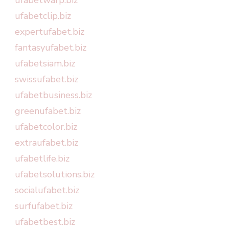
ufabetwarp.biz
ufabetclip.biz
expertufabet.biz
fantasyufabet.biz
ufabetsiam.biz
swissufabet.biz
ufabetbusiness.biz
greenufabet.biz
ufabetcolor.biz
extraufabet.biz
ufabetlife.biz
ufabetsolutions.biz
socialufabet.biz
surfufabet.biz
ufabetbest.biz