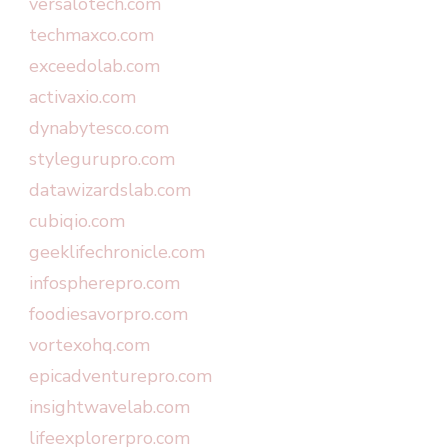
versalotech.com
techmaxco.com
exceedolab.com
activaxio.com
dynabytesco.com
stylegurupro.com
datawizardslab.com
cubiqio.com
geeklifechronicle.com
infospherepro.com
foodiesavorpro.com
vortexohq.com
epicadventurepro.com
insightwavelab.com
lifeexplorerpro.com