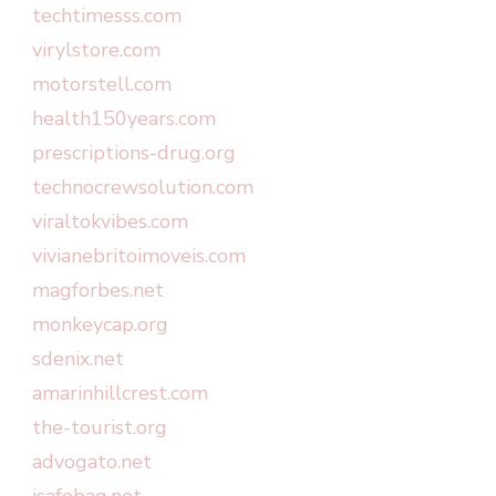
techtimesss.com
virylstore.com
motorstell.com
health150years.com
prescriptions-drug.org
technocrewsolution.com
viraltokvibes.com
vivianebritoimoveis.com
magforbes.net
monkeycap.org
sdenix.net
amarinhillcrest.com
the-tourist.org
advogato.net