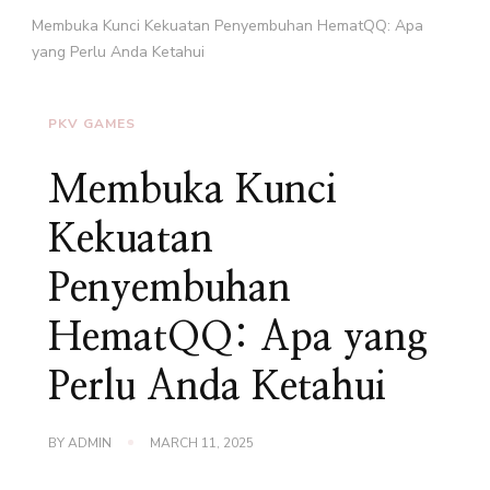
Membuka Kunci Kekuatan Penyembuhan HematQQ: Apa
yang Perlu Anda Ketahui
PKV GAMES
Membuka Kunci
Kekuatan
Penyembuhan
HematQQ: Apa yang
Perlu Anda Ketahui
BY
ADMIN
MARCH 11, 2025