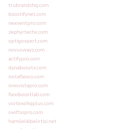
trubrandzhq.com
boostifynet.com
nexventpro.com
zephyrtechx.com
optigoxpert.com
novuswayz.com
actifypro.com
dynaboostx.com
instaflexco.com
innovistapro.com
flexiboostlab.com
vortexohqplus.com
swiftiopro.com
hamilelikbelirtisi.net