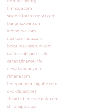
bezopasnik.org
fjmnxga.com
saigonstartransport.com
bangmaxwin.com
infonetive.com
epictacoshop.com
biopuraskinserum.com
californiafinances.info
canadafinance.info
nevadamoney.info
rimene.com
ledepanneur-pigalle.com
dvd-digest.net
theartistsmarketnola.com
chiranaplus.biz