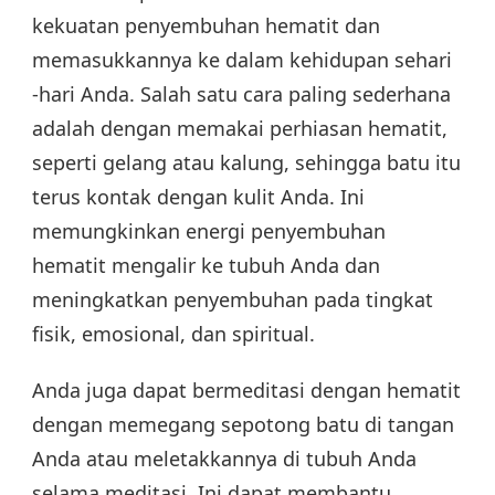
kekuatan penyembuhan hematit dan
memasukkannya ke dalam kehidupan sehari
-hari Anda. Salah satu cara paling sederhana
adalah dengan memakai perhiasan hematit,
seperti gelang atau kalung, sehingga batu itu
terus kontak dengan kulit Anda. Ini
memungkinkan energi penyembuhan
hematit mengalir ke tubuh Anda dan
meningkatkan penyembuhan pada tingkat
fisik, emosional, dan spiritual.
Anda juga dapat bermeditasi dengan hematit
dengan memegang sepotong batu di tangan
Anda atau meletakkannya di tubuh Anda
selama meditasi. Ini dapat membantu