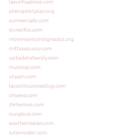
lawinfoadvice.com
phenqdietplan.org
sumnercafe.com
dunetflix.com
movimientoindignados.org
milfxxxpussy.com
uptodatefamily.com
musitop.com
utyam.com
lacostituzioneblog.com
ohyeea.com
zhitiemoe.com
nungkub.com
anotherindian.com
xylemcider.com