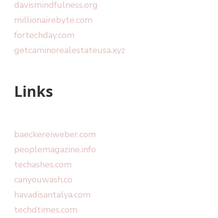
davismindfulness.org
millionairebyte.com
fortechday.com
getcaminorealestateusa.xyz
Links
baeckereiweber.com
peoplemagazine.info
techashes.com
canyouwash.co
havadisantalya.com
techdtimes.com