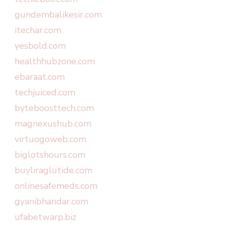
gundembalikesir.com
itechar.com
yesbold.com
healthhubzone.com
ebaraat.com
techjuiced.com
byteboosttech.com
magnexushub.com
virtuogoweb.com
biglotshours.com
buyliraglutide.com
onlinesafemeds.com
gyanibhandar.com
ufabetwarp.biz