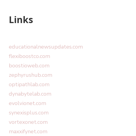
Links
educationalnewsupdates.com
flexiboostco.com
boostioweb.com
zephyrushub.com
optipathlab.com
dynabytelab.com
evolvionet.com
synexisplus.com
vortexonet.com
maxxifynet.com