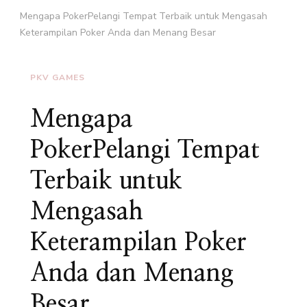
Mengapa PokerPelangi Tempat Terbaik untuk Mengasah
Keterampilan Poker Anda dan Menang Besar
PKV GAMES
Mengapa
PokerPelangi Tempat
Terbaik untuk
Mengasah
Keterampilan Poker
Anda dan Menang
Besar