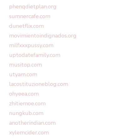
phenqdietplan.org
sumnercafe.com
dunetflix.com
movimientoindignados.org
milfxxxpussy.com
uptodatefamily.com
musitop.com
utyam.com
lacostituzioneblog.com
ohyeea.com
zhitiemoe.com
nungkub.com
anotherindian.com
xylemcider.com