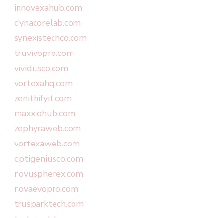
innovexahub.com
dynacorelab.com
synexistechco.com
truvivopro.com
vividusco.com
vortexahq.com
zenithifyit.com
maxxiohub.com
zephyraweb.com
vortexaweb.com
optigeniusco.com
novuspherex.com
novaevopro.com
trusparktech.com