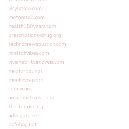
virylstore.com
motorstell.com
health150years.com
prescriptions-drug.org
technocrewsolution.com
viraltokvibes.com
vivianebritoimoveis.com
magforbes.net
monkeycap.org
sdenix.net
amarinhillcrest.com
the-tourist.org
advogato.net
isafebag.net