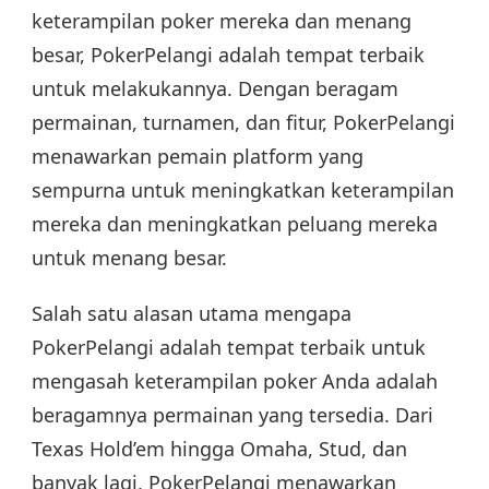
keterampilan poker mereka dan menang
besar, PokerPelangi adalah tempat terbaik
untuk melakukannya. Dengan beragam
permainan, turnamen, dan fitur, PokerPelangi
menawarkan pemain platform yang
sempurna untuk meningkatkan keterampilan
mereka dan meningkatkan peluang mereka
untuk menang besar.
Salah satu alasan utama mengapa
PokerPelangi adalah tempat terbaik untuk
mengasah keterampilan poker Anda adalah
beragamnya permainan yang tersedia. Dari
Texas Hold’em hingga Omaha, Stud, dan
banyak lagi, PokerPelangi menawarkan