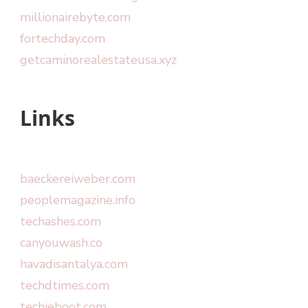
millionairebyte.com
fortechday.com
getcaminorealestateusa.xyz
Links
baeckereiweber.com
peoplemagazine.info
techashes.com
canyouwash.co
havadisantalya.com
techdtimes.com
techieboot.com