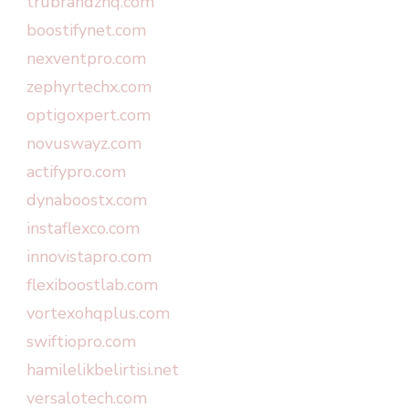
trubrandzhq.com
boostifynet.com
nexventpro.com
zephyrtechx.com
optigoxpert.com
novuswayz.com
actifypro.com
dynaboostx.com
instaflexco.com
innovistapro.com
flexiboostlab.com
vortexohqplus.com
swiftiopro.com
hamilelikbelirtisi.net
versalotech.com