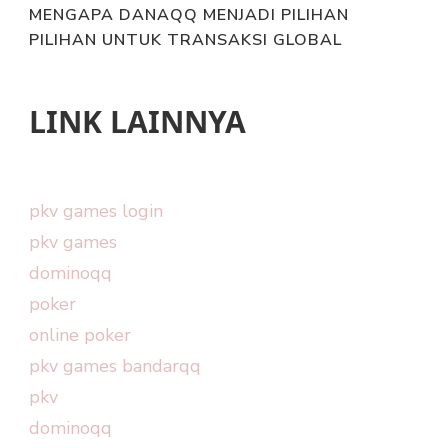
MENGAPA DANAQQ MENJADI PILIHAN
PILIHAN UNTUK TRANSAKSI GLOBAL
LINK LAINNYA
pkv games login
pkv games
dominoqq
poker
online poker
pkv games bandarqq
pkv
dominoqq