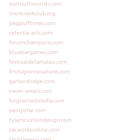
ourmultiworlds.com
cooncreekclub.org
pegpufftimes.com
celestia-arts.com
forumchampions.com
bluebargames.com
festivaldelamalou.com
firstsigninnovations.com
garberdodge.com
swim-wears.com
forgrantedmedia.com
peolpstar.com
tylerscustomdesign.com
carworksonline.com
techtimesss.com