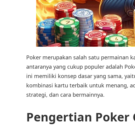
Poker merupakan salah satu permainan kar
antaranya yang cukup populer adalah Po
ini memiliki konsep dasar yang sama, ya
kombinasi kartu terbaik untuk menang, a
strategi, dan cara bermainnya.
Pengertian Poker