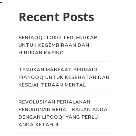
Recent Posts
SENJAQQ: TOKO TERLENGKAP
UNTUK KEGEMBIRAAN DAN
HIBURAN KASINO
TEMUKAN MANFAAT BERMAIN
PIANOQQ UNTUK KESEHATAN DAN
KESEJAHTERAAN MENTAL
REVOLUSIKAN PERJALANAN
PENURUNAN BERAT BADAN ANDA
DENGAN LIPOQQ: YANG PERLU
ANDA KETAHUI