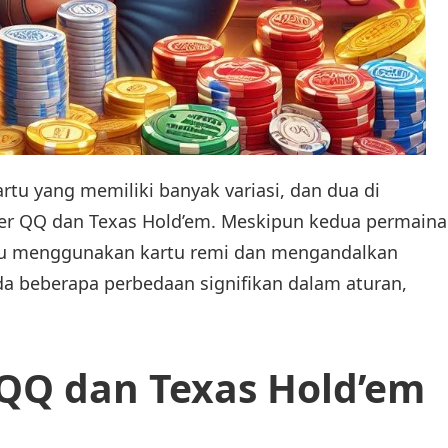
tu yang memiliki banyak variasi, dan dua di
ker QQ dan Texas Hold’em. Meskipun kedua permain
itu menggunakan kartu remi dan mengandalkan
da beberapa perbedaan signifikan dalam aturan,
 QQ dan Texas Hold’em