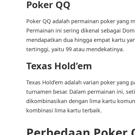
Poker QQ
Poker QQ adalah permainan poker yang m
Permainan ini sering dikenal sebagai Do
mendapatkan dua hingga empat kartu yan
tertinggi, yaitu 99 atau mendekatinya.
Texas Hold’em
Texas Hold’em adalah varian poker yang p
turnamen besar. Dalam permainan ini, set
dikombinasikan dengan lima kartu komun
kombinasi lima kartu terbaik.
Perbedaan Poker 