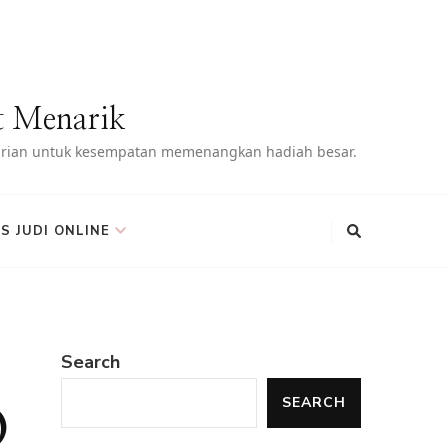
t Menarik
 harian untuk kesempatan memenangkan hadiah besar.
S JUDI ONLINE
Search
SEARCH
Q