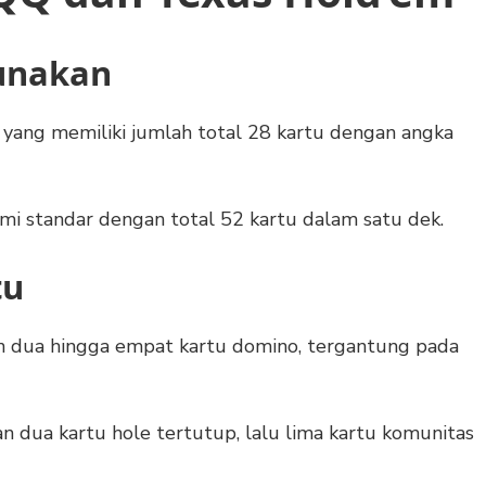
gunakan
ang memiliki jumlah total 28 kartu dengan angka
i standar dengan total 52 kartu dalam satu dek.
tu
n dua hingga empat kartu domino, tergantung pada
an dua kartu hole tertutup, lalu lima kartu komunitas