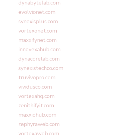
dynabytelab.com
evolvionet.com
synexisplus.com
vortexonet.com
maxxifynet.com
innovexahub.com
dynacorelab.com
synexistechco.com
truvivopro.com
vividusco.com
vortexahq.com
zenithifyit.com
maxxiohub.com
zephyraweb.com
vortexaweb.com