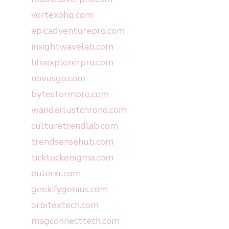
vortexohq.com
epicadventurepro.com
insightwavelab.com
lifeexplorerpro.com
novusgo.com
bytestormpro.com
wanderlustchrono.com
culturetrendlab.com
trendsensehub.com
ticktockenigma.com
eulerxr.com
geekifygenius.com
orbitextech.com
magconnecttech.com