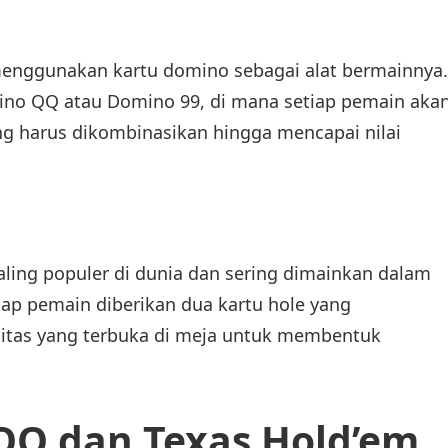
enggunakan kartu domino sebagai alat bermainnya.
mino QQ atau Domino 99, di mana setiap pemain aka
g harus dikombinasikan hingga mencapai nilai
aling populer di dunia dan sering dimainkan dalam
iap pemain diberikan dua kartu hole yang
itas yang terbuka di meja untuk membentuk
QQ dan Texas Hold’em