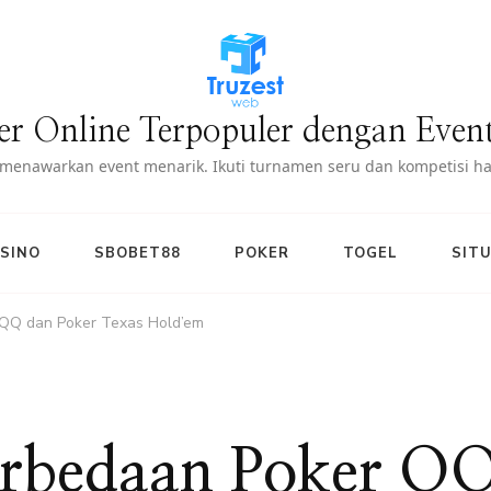
ker Online Terpopuler dengan Even
g menawarkan event menarik. Ikuti turnamen seru dan kompetisi
SINO
SBOBET88
POKER
TOGEL
SITU
QQ dan Poker Texas Hold’em
rbedaan Poker Q