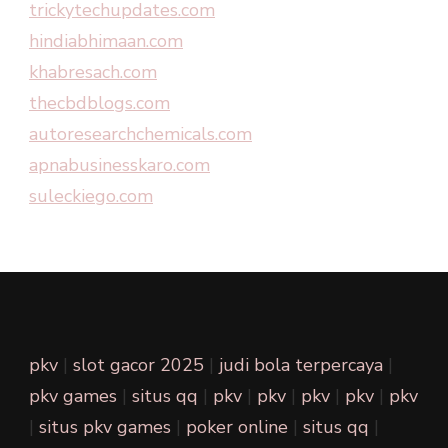
trickytechupdates.com
hindiabhimaan.com
khabresach.com
thecbdblogs.com
autoresearchchemicals.com
apnabusinesskaro.com
suleckiego.com
pkv
|
slot gacor 2025
|
judi bola terpercaya
|
pkv games
|
situs qq
|
pkv
|
pkv
|
pkv
|
pkv
|
pkv
|
situs pkv games
|
poker online
|
situs qq
|