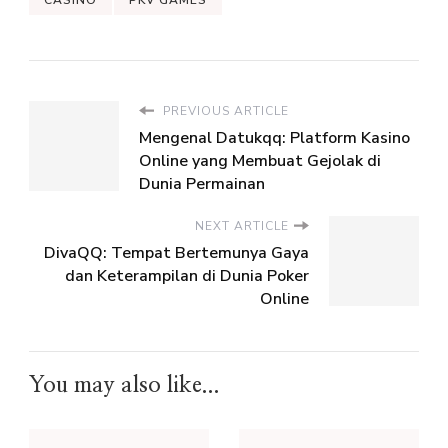
PREVIOUS ARTICLE
Mengenal Datukqq: Platform Kasino
Online yang Membuat Gejolak di
Dunia Permainan
NEXT ARTICLE
DivaQQ: Tempat Bertemunya Gaya
dan Keterampilan di Dunia Poker
Online
You may also like...