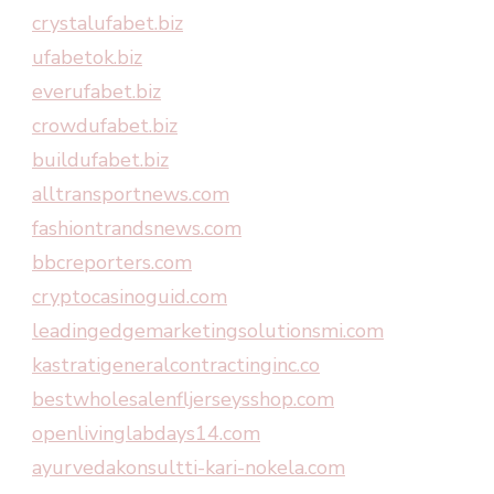
crystalufabet.biz
ufabetok.biz
everufabet.biz
crowdufabet.biz
buildufabet.biz
alltransportnews.com
fashiontrandsnews.com
bbcreporters.com
cryptocasinoguid.com
leadingedgemarketingsolutionsmi.com
kastratigeneralcontractinginc.co
bestwholesalenfljerseysshop.com
openlivinglabdays14.com
ayurvedakonsultti-kari-nokela.com