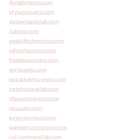
dynabytesco.com
stylegurupro.com
datawizardslab.com
cubiqio.com
geeklifechronicle.com
infospherepro.com
foodiesavorpro.com
vortexohq.com
epicadventurepro.com
insightwavelab.com
lifeexplorerpro.com
novusgo.com
bytestormpro.com
wanderlustchrono.com
culturetrendlab.com