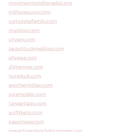
movimientoindignados.org
milfxxxpussy.com
uptodatefamily.com
musitop.com
utyam.com
lacostituzioneblog.com
ohyeea.com
zhitiemoe.com
nungkub.com
anotherindian.com
xylemcider.com
taniaetiago.com
juzfitketo.com
pasomaga.com
impactgardencbdgummies.org