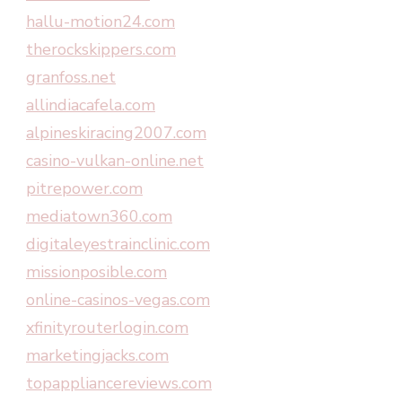
hallu-motion24.com
therockskippers.com
granfoss.net
allindiacafela.com
alpineskiracing2007.com
casino-vulkan-online.net
pitrepower.com
mediatown360.com
digitaleyestrainclinic.com
missionposible.com
online-casinos-vegas.com
xfinityrouterlogin.com
marketingjacks.com
topappliancereviews.com