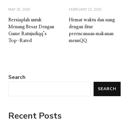
MAY 25, 2025
FEBRUARY 22, 2025
Bersiaplah untuk
Hemat waktu dan uang
Menang Besar Dengan
dengan fitur
Game Ratujudiqq’s
perencanaan makanan
Top-Rated
menuQQ
Search
SEARCH
Recent Posts