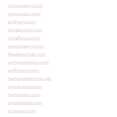
optigoxpert.com
novuswayz.com
actifypro.com
dynaboostx.com
instaflexco.com
innovistapro.com
flexiboostlab.com
vortexohqplus.com
swiftiopro.com
hamilelikbelirtisi.net
versalotech.com
techmaxco.com
exceedolab.com
activaxio.com