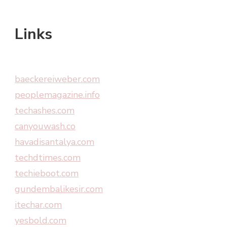
Links
baeckereiweber.com
peoplemagazine.info
techashes.com
canyouwash.co
havadisantalya.com
techdtimes.com
techieboot.com
gundembalikesir.com
itechar.com
yesbold.com