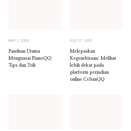
MAY 2, 2026
JULY 17, 2025
Panduan Utama
Melepaskan
Menguasai PianoQQ:
Kegembiraan: Melihat
Tips dan Trik
lebih dekat pada
platform perjudian
online CebanQQ