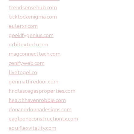
trendsensehub.com
ticktockenigma.com
eulerxr.com
geekifygenius.com
orbitextech.com
magconnecttech.com
zenifyweb.com
livetogel.co
genmatfiredoor.com
findlascegasproperties.com
healthhavenrobbie.com
donanddonnadesigns.com
eagleoneconstructiontx.com
equiflexvitality.com