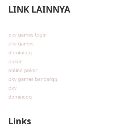
LINK LAINNYA
pkv games login
pkv games
dominoqq
poker
online poker
pkv games bandarqq
pkv
dominoqq
Links