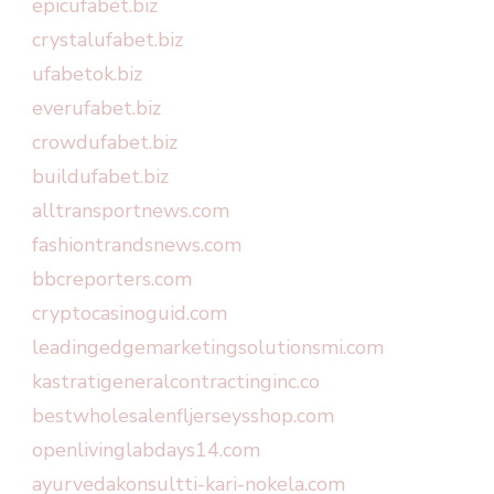
epicufabet.biz
crystalufabet.biz
ufabetok.biz
everufabet.biz
crowdufabet.biz
buildufabet.biz
alltransportnews.com
fashiontrandsnews.com
bbcreporters.com
cryptocasinoguid.com
leadingedgemarketingsolutionsmi.com
kastratigeneralcontractinginc.co
bestwholesalenfljerseysshop.com
openlivinglabdays14.com
ayurvedakonsultti-kari-nokela.com