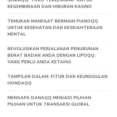
KEGEMBIRAAN DAN HIBURAN KASINO
TEMUKAN MANFAAT BERMAIN PIANOQQ
UNTUK KESEHATAN DAN KESEJAHTERAAN
MENTAL
REVOLUSIKAN PERJALANAN PENURUNAN
BERAT BADAN ANDA DENGAN LIPOQQ:
YANG PERLU ANDA KETAHUI
TAMPILAN DALAM: FITUR DAN KEUNGGULAN
HONDAQQ
MENGAPA DANAQQ MENJADI PILIHAN
PILIHAN UNTUK TRANSAKSI GLOBAL