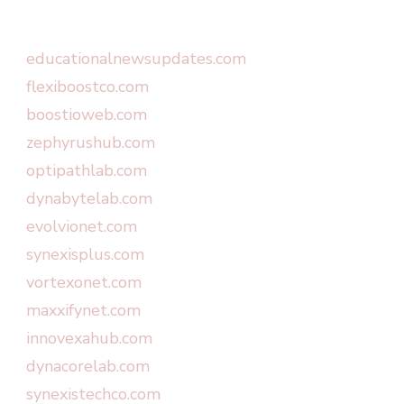
educationalnewsupdates.com
flexiboostco.com
boostioweb.com
zephyrushub.com
optipathlab.com
dynabytelab.com
evolvionet.com
synexisplus.com
vortexonet.com
maxxifynet.com
innovexahub.com
dynacorelab.com
synexistechco.com