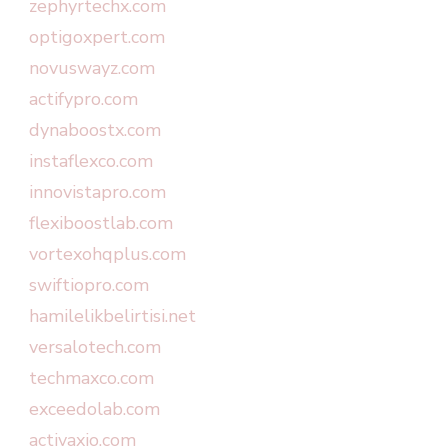
zephyrtechx.com
optigoxpert.com
novuswayz.com
actifypro.com
dynaboostx.com
instaflexco.com
innovistapro.com
flexiboostlab.com
vortexohqplus.com
swiftiopro.com
hamilelikbelirtisi.net
versalotech.com
techmaxco.com
exceedolab.com
activaxio.com