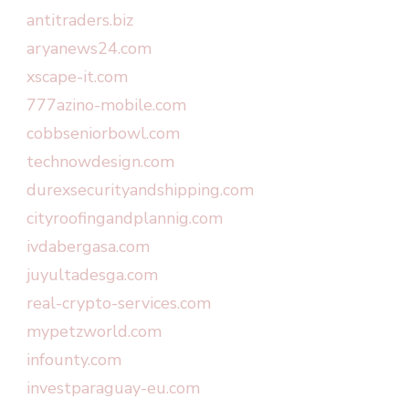
antitraders.biz
aryanews24.com
xscape-it.com
777azino-mobile.com
cobbseniorbowl.com
technowdesign.com
durexsecurityandshipping.com
cityroofingandplannig.com
ivdabergasa.com
juyultadesga.com
real-crypto-services.com
mypetzworld.com
infounty.com
investparaguay-eu.com