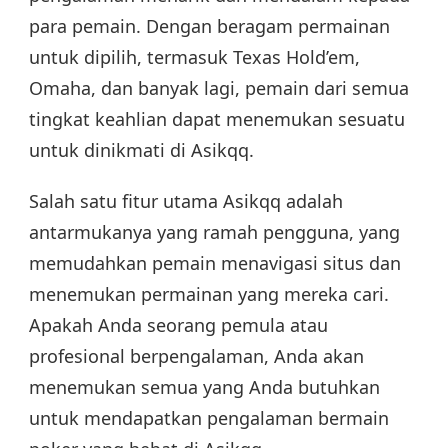
para pemain. Dengan beragam permainan
untuk dipilih, termasuk Texas Hold’em,
Omaha, dan banyak lagi, pemain dari semua
tingkat keahlian dapat menemukan sesuatu
untuk dinikmati di Asikqq.
Salah satu fitur utama Asikqq adalah
antarmukanya yang ramah pengguna, yang
memudahkan pemain menavigasi situs dan
menemukan permainan yang mereka cari.
Apakah Anda seorang pemula atau
profesional berpengalaman, Anda akan
menemukan semua yang Anda butuhkan
untuk mendapatkan pengalaman bermain