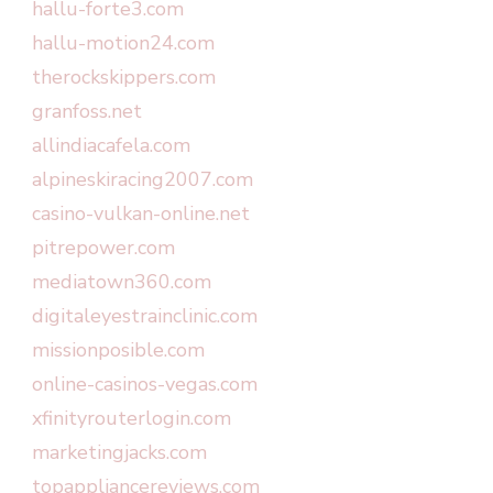
hallu-forte3.com
hallu-motion24.com
therockskippers.com
granfoss.net
allindiacafela.com
alpineskiracing2007.com
casino-vulkan-online.net
pitrepower.com
mediatown360.com
digitaleyestrainclinic.com
missionposible.com
online-casinos-vegas.com
xfinityrouterlogin.com
marketingjacks.com
topappliancereviews.com