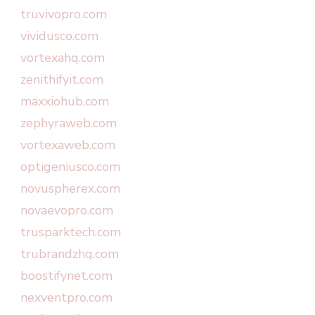
truvivopro.com
vividusco.com
vortexahq.com
zenithifyit.com
maxxiohub.com
zephyraweb.com
vortexaweb.com
optigeniusco.com
novuspherex.com
novaevopro.com
trusparktech.com
trubrandzhq.com
boostifynet.com
nexventpro.com