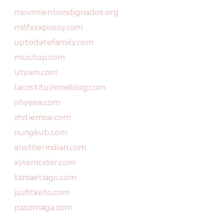
movimientoindignados.org
milfxxxpussy.com
uptodatefamily.com
musitop.com
utyam.com
lacostituzioneblog.com
ohyeea.com
zhitiemoe.com
nungkub.com
anotherindian.com
xylemcider.com
taniaetiago.com
juzfitketo.com
pasomaga.com