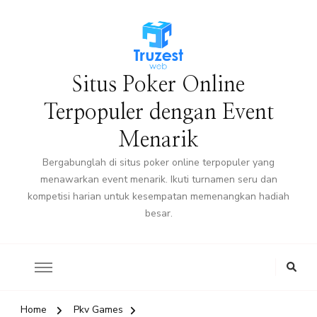
Situs Poker Online
Terpopuler dengan Event
Menarik
Bergabunglah di situs poker online terpopuler yang
menawarkan event menarik. Ikuti turnamen seru dan
kompetisi harian untuk kesempatan memenangkan hadiah
besar.
Home
Pkv Games