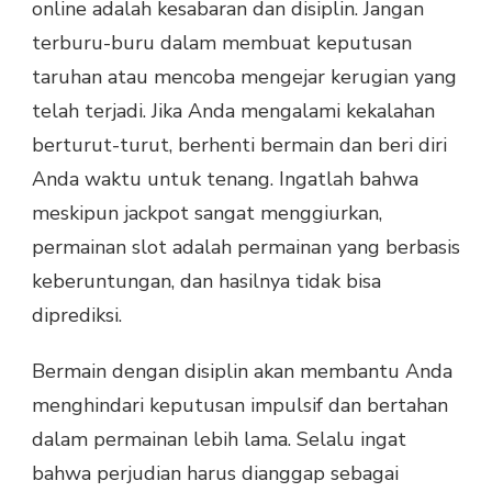
online adalah kesabaran dan disiplin. Jangan
terburu-buru dalam membuat keputusan
taruhan atau mencoba mengejar kerugian yang
telah terjadi. Jika Anda mengalami kekalahan
berturut-turut, berhenti bermain dan beri diri
Anda waktu untuk tenang. Ingatlah bahwa
meskipun jackpot sangat menggiurkan,
permainan slot adalah permainan yang berbasis
keberuntungan, dan hasilnya tidak bisa
diprediksi.
Bermain dengan disiplin akan membantu Anda
menghindari keputusan impulsif dan bertahan
dalam permainan lebih lama. Selalu ingat
bahwa perjudian harus dianggap sebagai