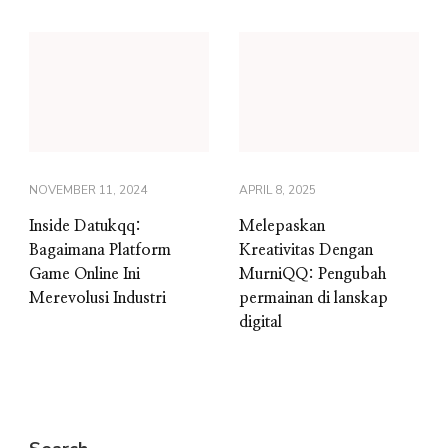
NOVEMBER 11, 2024
APRIL 8, 2025
Inside Datukqq:
Melepaskan
Bagaimana Platform
Kreativitas Dengan
Game Online Ini
MurniQQ: Pengubah
Merevolusi Industri
permainan di lanskap
digital