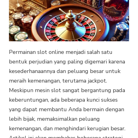
Permainan slot online menjadi salah satu
bentuk perjudian yang paling digemari karena
kesederhanaannya dan peluang besar untuk
meraih kemenangan, terutama jackpot.
Meskipun mesin slot sangat bergantung pada
keberuntungan, ada beberapa kunci sukses
yang dapat membantu Anda bermain dengan
lebih bijak, memaksimalkan peluang
kemenangan, dan menghindari kerugian besar.
Artikel ini akan membahas beberapa strategi