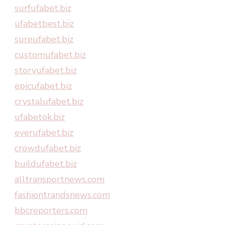
surfufabet.biz
ufabetbest.biz
sureufabet.biz
customufabet.biz
storyufabet.biz
epicufabet.biz
crystalufabet.biz
ufabetok.biz
everufabet.biz
crowdufabet.biz
buildufabet.biz
alltransportnews.com
fashiontrandsnews.com
bbcreporters.com