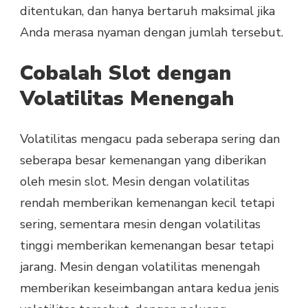
ditentukan, dan hanya bertaruh maksimal jika
Anda merasa nyaman dengan jumlah tersebut.
Cobalah Slot dengan
Volatilitas Menengah
Volatilitas mengacu pada seberapa sering dan
seberapa besar kemenangan yang diberikan
oleh mesin slot. Mesin dengan volatilitas
rendah memberikan kemenangan kecil tetapi
sering, sementara mesin dengan volatilitas
tinggi memberikan kemenangan besar tetapi
jarang. Mesin dengan volatilitas menengah
memberikan keseimbangan antara kedua jenis