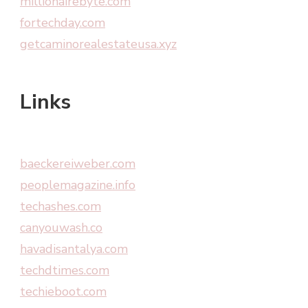
millionairebyte.com
fortechday.com
getcaminorealestateusa.xyz
Links
baeckereiweber.com
peoplemagazine.info
techashes.com
canyouwash.co
havadisantalya.com
techdtimes.com
techieboot.com