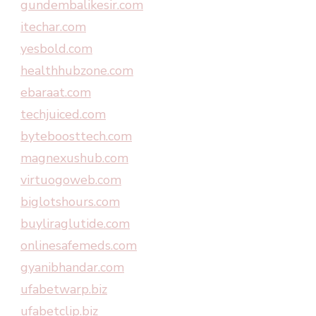
gundembalikesir.com
itechar.com
yesbold.com
healthhubzone.com
ebaraat.com
techjuiced.com
byteboosttech.com
magnexushub.com
virtuogoweb.com
biglotshours.com
buyliraglutide.com
onlinesafemeds.com
gyanibhandar.com
ufabetwarp.biz
ufabetclip.biz