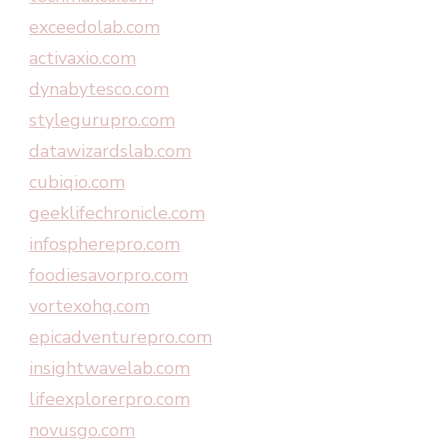
exceedolab.com
activaxio.com
dynabytesco.com
stylegurupro.com
datawizardslab.com
cubiqio.com
geeklifechronicle.com
infospherepro.com
foodiesavorpro.com
vortexohq.com
epicadventurepro.com
insightwavelab.com
lifeexplorerpro.com
novusgo.com