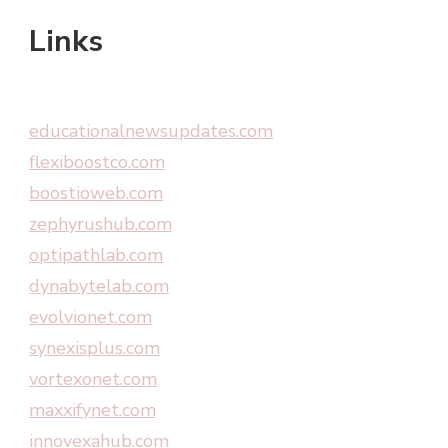
Links
educationalnewsupdates.com
flexiboostco.com
boostioweb.com
zephyrushub.com
optipathlab.com
dynabytelab.com
evolvionet.com
synexisplus.com
vortexonet.com
maxxifynet.com
innovexahub.com