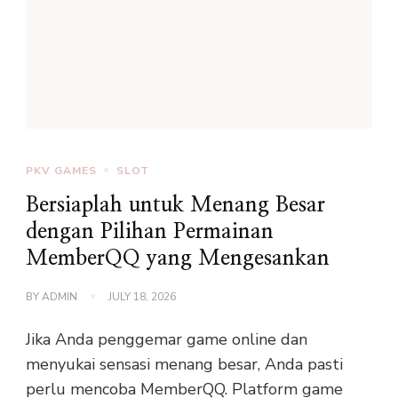
PKV GAMES
SLOT
Bersiaplah untuk Menang Besar
dengan Pilihan Permainan
MemberQQ yang Mengesankan
BY
ADMIN
JULY 18, 2026
Jika Anda penggemar game online dan
menyukai sensasi menang besar, Anda pasti
perlu mencoba MemberQQ. Platform game