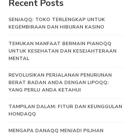
Recent Posts
SENJAQQ: TOKO TERLENGKAP UNTUK
KEGEMBIRAAN DAN HIBURAN KASINO
TEMUKAN MANFAAT BERMAIN PIANOQQ
UNTUK KESEHATAN DAN KESEJAHTERAAN
MENTAL
REVOLUSIKAN PERJALANAN PENURUNAN
BERAT BADAN ANDA DENGAN LIPOQQ:
YANG PERLU ANDA KETAHUI
TAMPILAN DALAM: FITUR DAN KEUNGGULAN
HONDAQQ
MENGAPA DANAQQ MENJADI PILIHAN