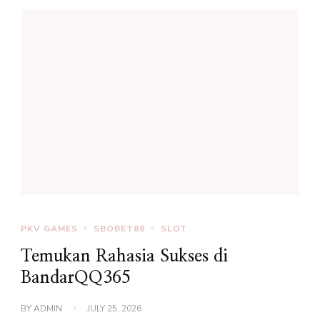
PKV GAMES
SBOBET88
SLOT
Temukan Rahasia Sukses di
BandarQQ365
BY
ADMIN
JULY 25, 2026