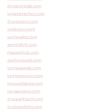
dynacorelab.com
synexistechco.com
truvivopro.com
vividusco.com
vortexahq.com
zenithifyit.com
maxxiohub.com
zephyraweb.com
vortexaweb.com
optigeniusco.com
novuspherex.com
novaevopro.com
trusparktech.com
trubrandzhq.com