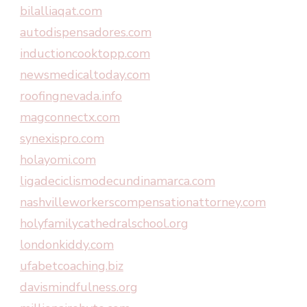
bilalliaqat.com
autodispensadores.com
inductioncooktopp.com
newsmedicaltoday.com
roofingnevada.info
magconnectx.com
synexispro.com
holayomi.com
ligadeciclismodecundinamarca.com
nashvilleworkerscompensationattorney.com
holyfamilycathedralschool.org
londonkiddy.com
ufabetcoaching.biz
davismindfulness.org