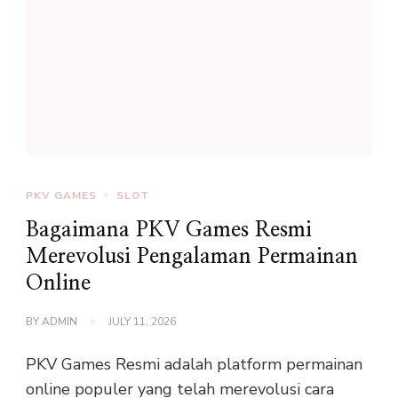
PKV GAMES
SLOT
Bagaimana PKV Games Resmi
Merevolusi Pengalaman Permainan
Online
BY
ADMIN
JULY 11, 2026
PKV Games Resmi adalah platform permainan
online populer yang telah merevolusi cara