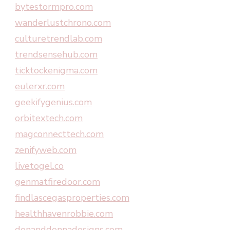
bytestormpro.com
wanderlustchrono.com
culturetrendlab.com
trendsensehub.com
ticktockenigma.com
eulerxr.com
geekifygenius.com
orbitextech.com
magconnecttech.com
zenifyweb.com
livetogel.co
genmatfiredoor.com
findlascegasproperties.com
healthhavenrobbie.com
donanddonnadesigns.com