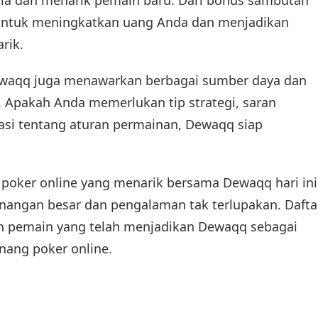
a dan menarik pemain baru. Dari bonus sambutan
a untuk meningkatkan uang Anda dan menjadikan
rik.
Dewaqq juga menawarkan berbagai sumber daya dan
pakah Anda memerlukan tip strategi, saran
asi tentang aturan permainan, Dewaqq siap
oker online yang menarik bersama Dewaqq hari ini
nangan besar dan pengalaman tak terlupakan. Dafta
n pemain yang telah menjadikan Dewaqq sebagai
nang poker online.