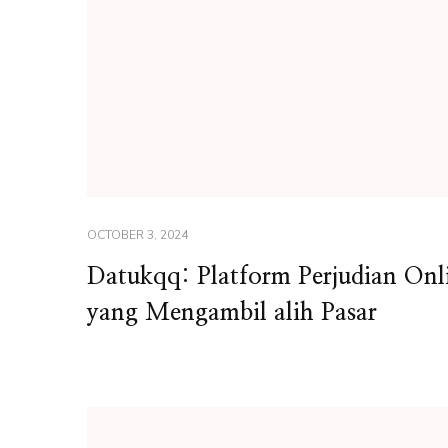
OCTOBER 3, 2024
Datukqq: Platform Perjudian Onl
yang Mengambil alih Pasar