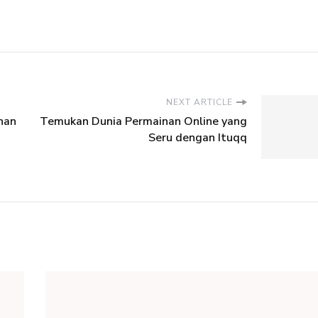
NEXT ARTICLE
nan
Temukan Dunia Permainan Online yang
Seru dengan Ituqq