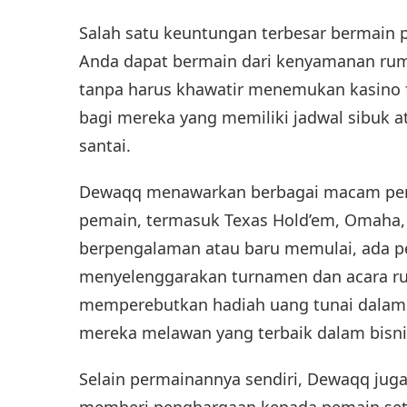
Salah satu keuntungan terbesar bermain 
Anda dapat bermain dari kenyamanan ruma
tanpa harus khawatir menemukan kasino f
bagi mereka yang memiliki jadwal sibuk a
santai.
Dewaqq menawarkan berbagai macam perm
pemain, termasuk Texas Hold’em, Omaha, 
berpengalaman atau baru memulai, ada pe
menyelenggarakan turnamen dan acara ru
memperebutkan hadiah uang tunai dalam
mereka melawan yang terbaik dalam bisnis
Selain permainannya sendiri, Dewaqq ju