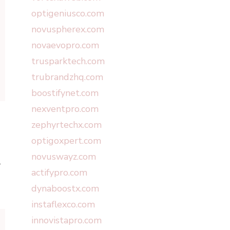
optigeniusco.com
novuspherex.com
novaevopro.com
trusparktech.com
trubrandzhq.com
boostifynet.com
nexventpro.com
zephyrtechx.com
optigoxpert.com
novuswayz.com
n
actifypro.com
dynaboostx.com
instaflexco.com
innovistapro.com