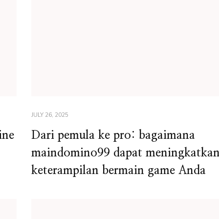
JULY 26, 2025
ine
Dari pemula ke pro: bagaimana
maindomino99 dapat meningkatka
keterampilan bermain game Anda