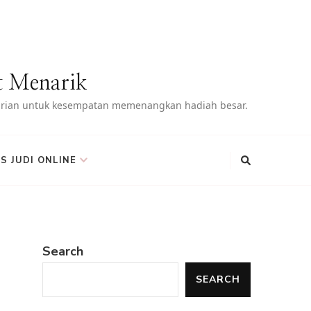
t Menarik
 harian untuk kesempatan memenangkan hadiah besar.
S JUDI ONLINE
Search
SEARCH