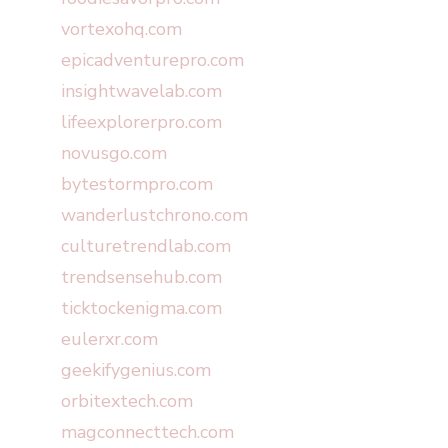
vortexohq.com
epicadventurepro.com
insightwavelab.com
lifeexplorerpro.com
novusgo.com
bytestormpro.com
wanderlustchrono.com
culturetrendlab.com
trendsensehub.com
ticktockenigma.com
eulerxr.com
geekifygenius.com
orbitextech.com
magconnecttech.com