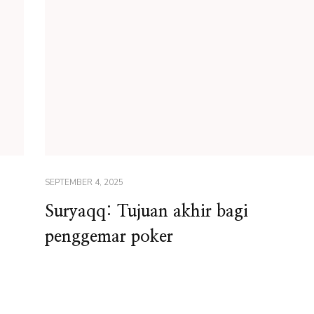
SEPTEMBER 4, 2025
Suryaqq: Tujuan akhir bagi
penggemar poker