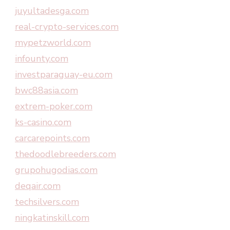
juyultadesga.com
real-crypto-services.com
mypetzworld.com
infounty.com
investparaguay-eu.com
bwc88asia.com
extrem-poker.com
ks-casino.com
carcarepoints.com
thedoodlebreeders.com
grupohugodias.com
deqair.com
techsilvers.com
ningkatinskill.com