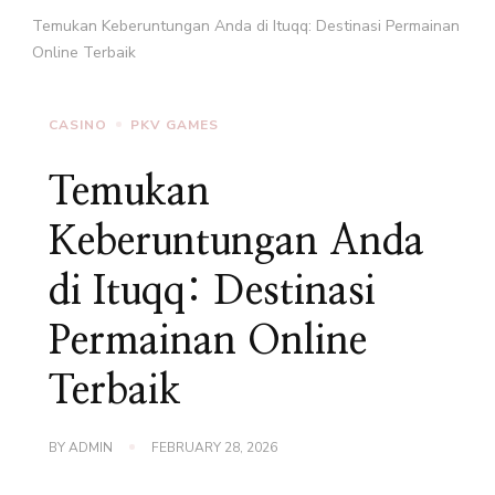
Temukan Keberuntungan Anda di Ituqq: Destinasi Permainan
Online Terbaik
CASINO
PKV GAMES
Temukan
Keberuntungan Anda
di Ituqq: Destinasi
Permainan Online
Terbaik
BY
ADMIN
FEBRUARY 28, 2026