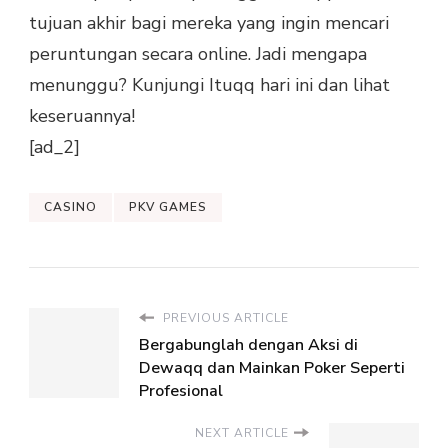
tujuan akhir bagi mereka yang ingin mencari
peruntungan secara online. Jadi mengapa
menunggu? Kunjungi Ituqq hari ini dan lihat
keseruannya!
[ad_2]
CASINO
PKV GAMES
PREVIOUS ARTICLE
Bergabunglah dengan Aksi di
Dewaqq dan Mainkan Poker Seperti
Profesional
NEXT ARTICLE