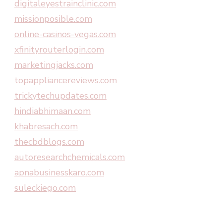
digitaleyestrainclinic.com
missionposible.com
online-casinos-vegas.com
xfinityrouterlogin.com
marketingjacks.com
topappliancereviews.com
trickytechupdates.com
hindiabhimaan.com
khabresach.com
thecbdblogs.com
autoresearchchemicals.com
apnabusinesskaro.com
suleckiego.com