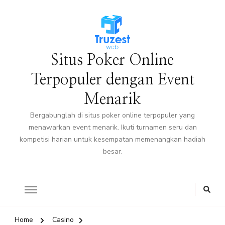
Situs Poker Online
Terpopuler dengan Event
Menarik
Bergabunglah di situs poker online terpopuler yang
menawarkan event menarik. Ikuti turnamen seru dan
kompetisi harian untuk kesempatan memenangkan hadiah
besar.
Home
Casino