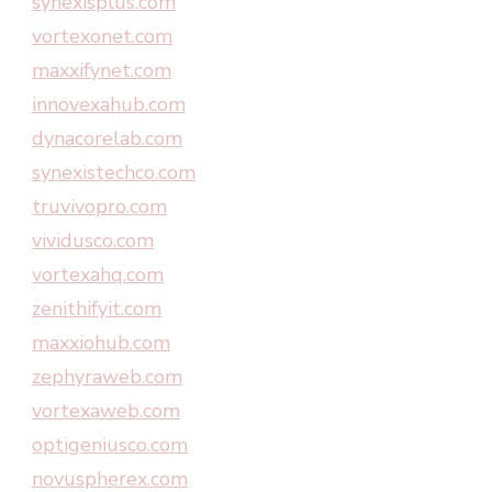
synexisplus.com
vortexonet.com
maxxifynet.com
innovexahub.com
dynacorelab.com
synexistechco.com
truvivopro.com
vividusco.com
vortexahq.com
zenithifyit.com
maxxiohub.com
zephyraweb.com
vortexaweb.com
optigeniusco.com
novuspherex.com