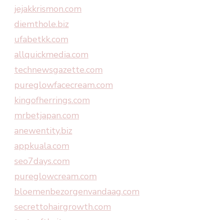
jejakkrismon.com
diemthole.biz
ufabetkk.com
allquickmedia.com
technewsgazette.com
pureglowfacecream.com
kingofherrings.com
mrbetjapan.com
anewentity.biz
appkuala.com
seo7days.com
pureglowcream.com
bloemenbezorgenvandaag.com
secrettohairgrowth.com