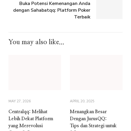
Buka Potensi Kemenangan Anda
dengan Sahabatqq: Platform Poker
Terbaik
You may also like...
MAY 27, 2026
APRIL 20, 2025
Centralqq: Melihat
Menangkan Besar
Lebih Dekat Platform
Dengan JurusQQ:
yang Merevolusi
Tips dan Strategi untuk