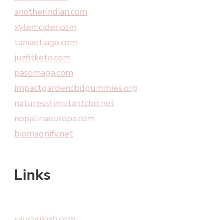
anotherindian.com
xylemcider.com
taniaetiago.com
juzfitketo.com
pasomaga.com
impactgardencbdgummies.org
naturesstimulantcbd.net
nopalinaeuropa.com
biomagnify.net
Links
saucyukiah.com