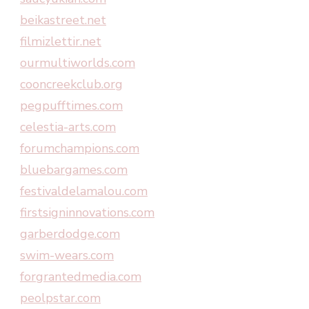
beikastreet.net
filmizlettir.net
ourmultiworlds.com
cooncreekclub.org
pegpufftimes.com
celestia-arts.com
forumchampions.com
bluebargames.com
festivaldelamalou.com
firstsigninnovations.com
garberdodge.com
swim-wears.com
forgrantedmedia.com
peolpstar.com