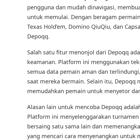
pengguna dan mudah dinavigasi, membua
untuk memulai. Dengan beragam permainan
Texas Hold’em, Domino QiuQiu, dan Capsa
Depoqq.
Salah satu fitur menonjol dari Depoqq a
keamanan. Platform ini menggunakan tek
semua data pemain aman dan terlindungi
saat mereka bermain. Selain itu, Depoqq
memudahkan pemain untuk menyetor dan
Alasan lain untuk mencoba Depoqq adalah
Platform ini menyelenggarakan turnamen
bersaing satu sama lain dan memenangka
yang mencari cara menyenangkan untuk m