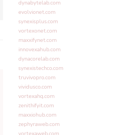
dynabytelab.com
evolvionet.com
synexisplus.com
vortexonet.com
maxxifynet.com
innovexahub.com
dynacorelab.com
synexistechco.com
truvivopro.com
vividusco.com
vortexahq.com
zenithifyit.com
maxxiohub.com
zephyraweb.com
vortexaweb.com