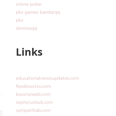
online poker
pkv games bandarqq
pkv
dominoqq
Links
educationalnewsupdates.com
flexiboostco.com
boostioweb.com
zephyrushub.com
optipathlab.com