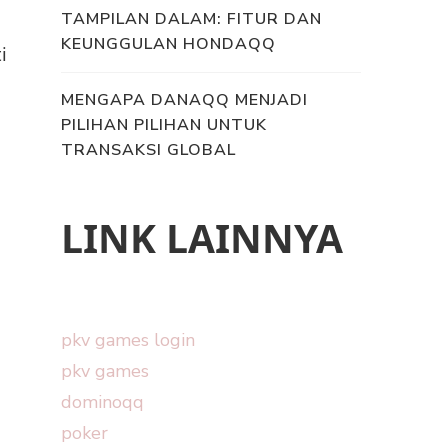
TAMPILAN DALAM: FITUR DAN
KEUNGGULAN HONDAQQ
i
MENGAPA DANAQQ MENJADI
PILIHAN PILIHAN UNTUK
TRANSAKSI GLOBAL
LINK LAINNYA
pkv games login
pkv games
dominoqq
poker