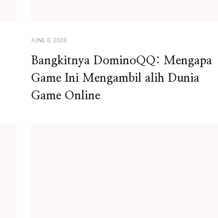
JUNE 8, 2026
Bangkitnya DominoQQ: Mengapa
Game Ini Mengambil alih Dunia
Game Online