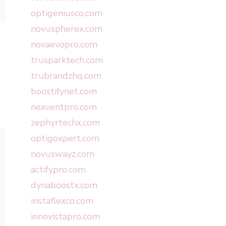
optigeniusco.com
novuspherex.com
novaevopro.com
trusparktech.com
trubrandzhq.com
boostifynet.com
nexventpro.com
zephyrtechx.com
optigoxpert.com
novuswayz.com
actifypro.com
dynaboostx.com
instaflexco.com
innovistapro.com