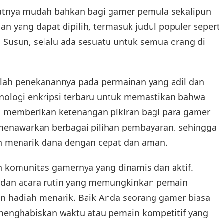
tnya mudah bahkan bagi gamer pemula sekalipun
 yang dapat dipilih, termasuk judul populer sepert
 Susun, selalu ada sesuatu untuk semua orang di
dalah penekanannya pada permainan yang adil dan
nologi enkripsi terbaru untuk memastikan bahwa
, memberikan ketenangan pikiran bagi para gamer
 menawarkan berbagai pilihan pembayaran, sehingga
 menarik dana dengan cepat dan aman.
 komunitas gamernya yang dinamis dan aktif.
 dan acara rutin yang memungkinkan pemain
n hadiah menarik. Baik Anda seorang gamer biasa
enghabiskan waktu atau pemain kompetitif yang