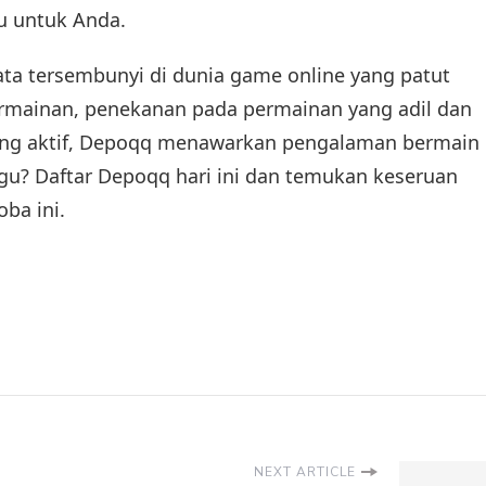
u untuk Anda.
ta tersembunyi di dunia game online yang patut
rmainan, penekanan pada permainan yang adil dan
ang aktif, Depoqq menawarkan pengalaman bermain
u? Daftar Depoqq hari ini dan temukan keseruan
ba ini.
NEXT ARTICLE