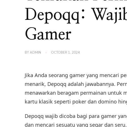
Depoqq: Wajib
Gamer
BY
ADMIN
OCTOBER 1, 2024
Jika Anda seorang gamer yang mencari p
menarik, Depoqq adalah jawabannya. Perm
menawarkan beragam permainan untuk mem
kartu klasik seperti poker dan domino hin
Depoqq wajib dicoba bagi para gamer yan
dan mencari sesuatu yang segar dan seru