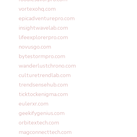
vortexohq.com
epicadventurepro.com
insightwavelab.com
lifeexplorerpro.com
novusgo.com
bytestormpro.com
wanderlustchrono.com
culturetrendlab.com
trendsensehub.com
ticktockenigma.com
eulerxr.com
geekifygenius.com
orbitextech.com
magconnecttech.com