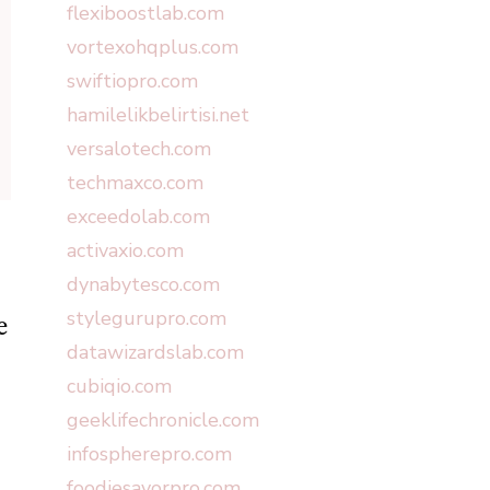
flexiboostlab.com
vortexohqplus.com
swiftiopro.com
hamilelikbelirtisi.net
versalotech.com
techmaxco.com
exceedolab.com
activaxio.com
dynabytesco.com
stylegurupro.com
e
datawizardslab.com
cubiqio.com
geeklifechronicle.com
infospherepro.com
foodiesavorpro.com