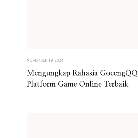
NOVEMBER 19, 2024
Mengungkap Rahasia GocengQQ
Platform Game Online Terbaik