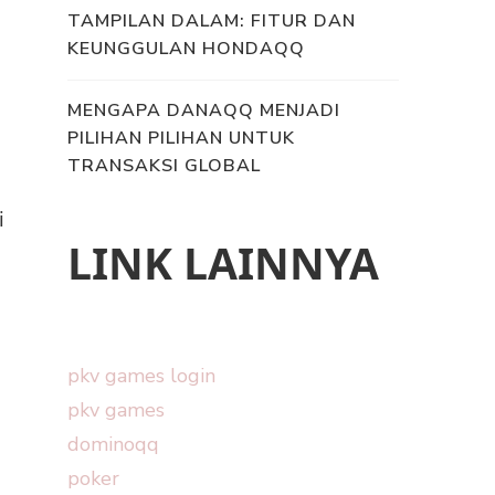
TAMPILAN DALAM: FITUR DAN
KEUNGGULAN HONDAQQ
MENGAPA DANAQQ MENJADI
PILIHAN PILIHAN UNTUK
TRANSAKSI GLOBAL
i
LINK LAINNYA
pkv games login
pkv games
dominoqq
poker