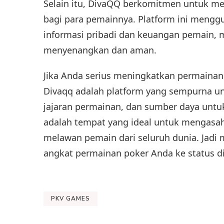
Selain itu, DivaQQ berkomitmen untuk 
bagi para pemainnya. Platform ini mengg
informasi pribadi dan keuangan pemain
menyenangkan dan aman.
Jika Anda serius meningkatkan permainan
Divaqq adalah platform yang sempurna u
jajaran permainan, dan sumber daya untu
adalah tempat yang ideal untuk mengasa
melawan pemain dari seluruh dunia. Jadi
angkat permainan poker Anda ke status di
PKV GAMES