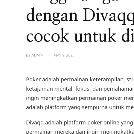
dengan Divaqq
cocok untuk d
BY
ADMIN
MAY 9, 2025
Poker adalah permainan keterampilan, st
ketajaman mental, fokus, dan pemahaman 
ingin meningkatkan permainan poker mer
adalah platform yang sempurna untuk mel
Divaqq adalah platform poker online yang
permainan mereka dan ingin meningkatka