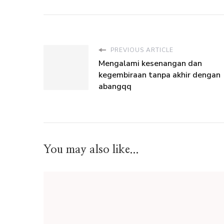
PREVIOUS ARTICLE
Mengalami kesenangan dan
kegembiraan tanpa akhir dengan
abangqq
You may also like...