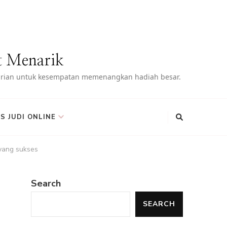
t Menarik
 harian untuk kesempatan memenangkan hadiah besar.
S JUDI ONLINE
yang sukses
Search
SEARCH