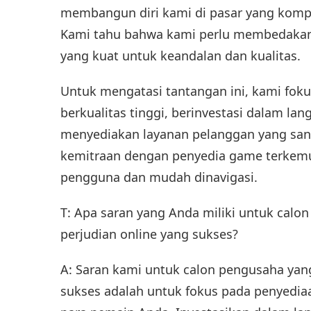
membangun diri kami di pasar yang komp
Kami tahu bahwa kami perlu membedakan 
yang kuat untuk keandalan dan kualitas.
Untuk mengatasi tantangan ini, kami f
berkualitas tinggi, berinvestasi dalam la
menyediakan layanan pelanggan yang san
kemitraan dengan penyedia game terkem
pengguna dan mudah dinavigasi.
T: Apa saran yang Anda miliki untuk cal
perjudian online yang sukses?
A: Saran kami untuk calon pengusaha yan
sukses adalah untuk fokus pada penyedia