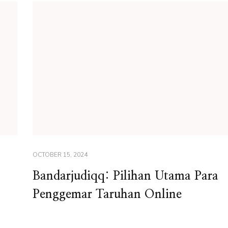
OCTOBER 15, 2024
Bandarjudiqq: Pilihan Utama Para
Penggemar Taruhan Online