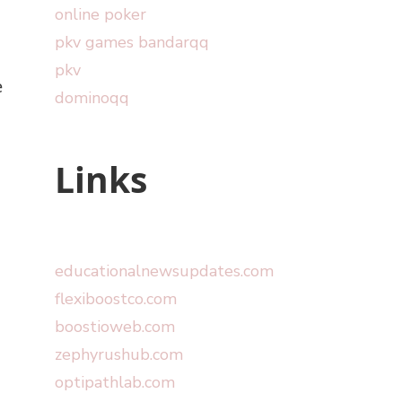
online poker
pkv games bandarqq
pkv
e
dominoqq
Links
educationalnewsupdates.com
flexiboostco.com
boostioweb.com
zephyrushub.com
optipathlab.com