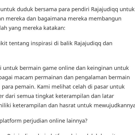
 untuk duduk bersama para pendiri Rajajudiqq untuk
lanan mereka dan bagaimana mereka membangun
ilah yang mereka katakan:
t tentang inspirasi di balik Rajajudiqq dan
ami untuk bermain game online dan keinginan untuk
bagai macam permainan dan pengalaman bermain
ara pemain. Kami melihat celah di pasar untuk
dari semua tingkat keterampilan dan latar
iliki keterampilan dan hasrat untuk mewujudkannya
latform perjudian online lainnya?