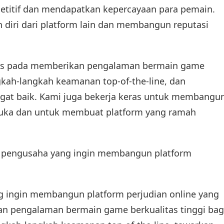
etitif dan mendapatkan kepercayaan para pemain.
diri dari platform lain dan membangun reputasi
okus pada memberikan pengalaman bermain game
ngkah-langkah keamanan top-of-the-line, dan
gat baik. Kami juga bekerja keras untuk membangu
uka dan untuk membuat platform yang ramah
on pengusaha yang ingin membangun platform
g ingin membangun platform perjudian online yang
an pengalaman bermain game berkualitas tinggi bag