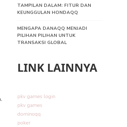
TAMPILAN DALAM: FITUR DAN
KEUNGGULAN HONDAQQ
MENGAPA DANAQQ MENJADI
PILIHAN PILIHAN UNTUK
TRANSAKSI GLOBAL
LINK LAINNYA
pkv games login
.
pkv games
dominoqq
poker