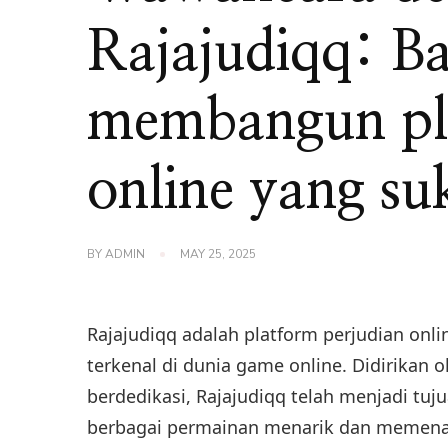
Rajajudiqq: B
membangun pla
online yang su
BY
ADMIN
MAY 25, 2025
Rajajudiqq adalah platform perjudian onl
terkenal di dunia game online. Didirikan
berdedikasi, Rajajudiqq telah menjadi tu
berbagai permainan menarik dan memena