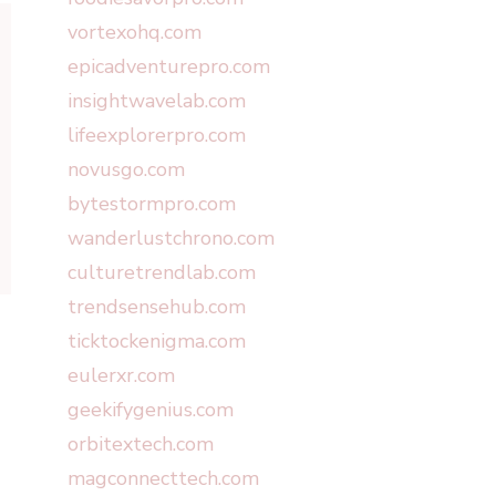
vortexohq.com
epicadventurepro.com
insightwavelab.com
lifeexplorerpro.com
novusgo.com
bytestormpro.com
wanderlustchrono.com
culturetrendlab.com
trendsensehub.com
ticktockenigma.com
eulerxr.com
geekifygenius.com
orbitextech.com
magconnecttech.com