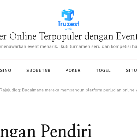
ker Online Terpopuler dengan Even
g menawarkan event menarik. Ikuti turnamen seru dan kompetisi
SINO
SBOBET88
POKER
TOGEL
SITU
ajajudiqq: Bagaimana mereka membangun platform perjudian online 
gan Pendiri