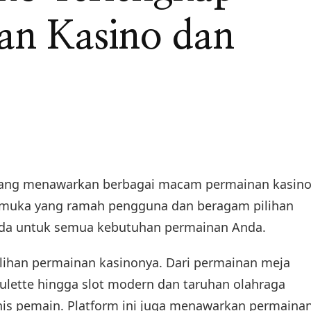
an Kasino dan
 yang menawarkan berbagai macam permainan kasin
armuka yang ramah pengguna dan beragam pilihan
ada untuk semua kebutuhan permainan Anda.
ilihan permainan kasinonya. Dari permainan meja
roulette hingga slot modern dan taruhan olahraga
jenis pemain. Platform ini juga menawarkan permaina