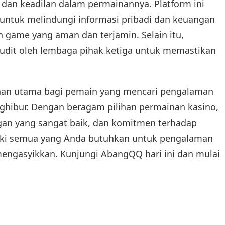
n keadilan dalam permainannya. Platform ini
untuk melindungi informasi pribadi dan keuangan
game yang aman dan terjamin. Selain itu,
udit oleh lembaga pihak ketiga untuk memastikan
ihan utama bagi pemain yang mencari pengalaman
hibur. Dengan beragam pilihan permainan kasino,
ggan yang sangat baik, dan komitmen terhadap
ki semua yang Anda butuhkan untuk pengalaman
ngasyikkan. Kunjungi AbangQQ hari ini dan mulai