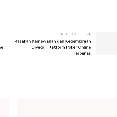
NEXT ARTICLE
Rasakan Kemewahan dan Kegembiraan
ne
Divaqq: Platform Poker Online
Terpanas