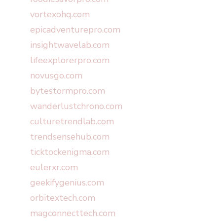
vortexohq.com
epicadventurepro.com
insightwavelab.com
lifeexplorerpro.com
novusgo.com
bytestormpro.com
wanderlustchrono.com
culturetrendlab.com
trendsensehub.com
ticktockenigma.com
eulerxr.com
geekifygenius.com
orbitextech.com
magconnecttech.com