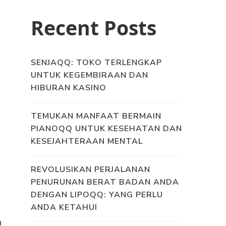
Recent Posts
SENJAQQ: TOKO TERLENGKAP
UNTUK KEGEMBIRAAN DAN
HIBURAN KASINO
TEMUKAN MANFAAT BERMAIN
PIANOQQ UNTUK KESEHATAN DAN
o
KESEJAHTERAAN MENTAL
REVOLUSIKAN PERJALANAN
PENURUNAN BERAT BADAN ANDA
DENGAN LIPOQQ: YANG PERLU
ANDA KETAHUI
n