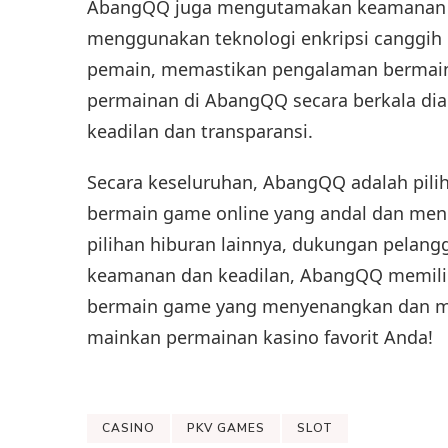
AbangQQ juga mengutamakan keamanan da
menggunakan teknologi enkripsi canggih 
pemain, memastikan pengalaman bermain 
permainan di AbangQQ secara berkala dia
keadilan dan transparansi.
Secara keseluruhan, AbangQQ adalah pil
bermain game online yang andal dan meng
pilihan hiburan lainnya, dukungan pelan
keamanan dan keadilan, AbangQQ memili
bermain game yang menyenangkan dan me
mainkan permainan kasino favorit Anda!
CASINO
PKV GAMES
SLOT