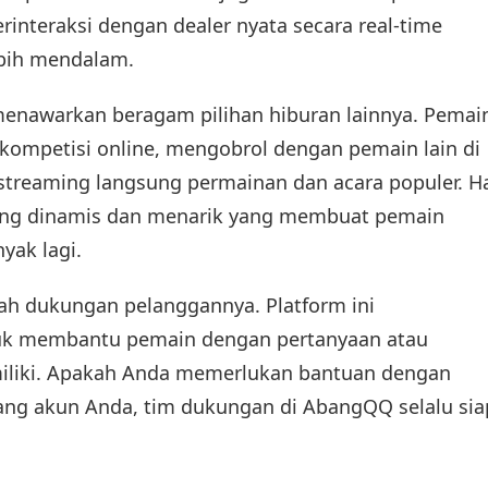
rinteraksi dengan dealer nyata secara real-time
bih mendalam.
enawarkan beragam pilihan hiburan lainnya. Pemai
kompetisi online, mengobrol dengan pemain lain di
treaming langsung permainan dan acara populer. H
ang dinamis dan menarik yang membuat pemain
yak lagi.
lah dukungan pelanggannya. Platform ini
uk membantu pemain dengan pertanyaan atau
iliki. Apakah Anda memerlukan bantuan dengan
ang akun Anda, tim dukungan di AbangQQ selalu sia