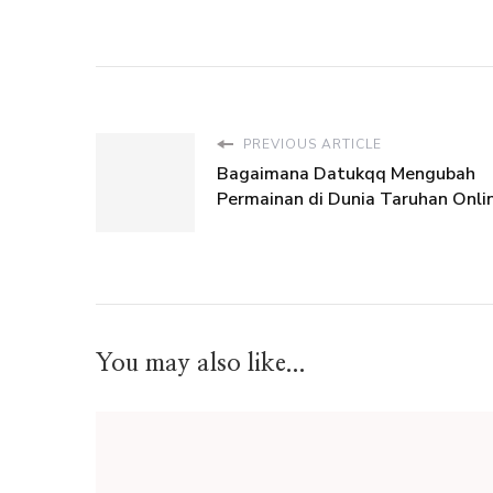
PREVIOUS ARTICLE
Bagaimana Datukqq Mengubah
Permainan di Dunia Taruhan Onli
You may also like...