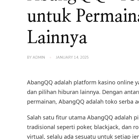
untuk Permain
Lainnya
BY
ADMIN
JANUARY 14, 2025
AbangQQ adalah platform kasino online
dan pilihan hiburan lainnya. Dengan ant
permainan, AbangQQ adalah toko serba 
Salah satu fitur utama AbangQQ adalah p
tradisional seperti poker, blackjack, dan 
virtual, selalu ada sesuatu untuk setiap 