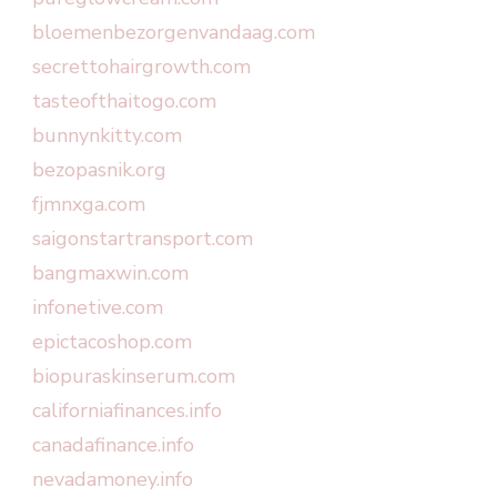
bloemenbezorgenvandaag.com
secrettohairgrowth.com
tasteofthaitogo.com
bunnynkitty.com
bezopasnik.org
fjmnxga.com
saigonstartransport.com
bangmaxwin.com
infonetive.com
epictacoshop.com
biopuraskinserum.com
californiafinances.info
canadafinance.info
nevadamoney.info