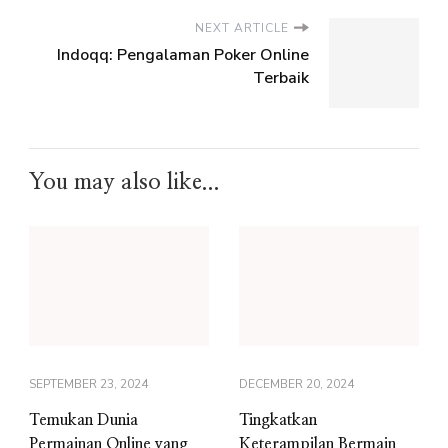
NEXT ARTICLE
Indoqq: Pengalaman Poker Online
Terbaik
You may also like...
SEPTEMBER 23, 2024
DECEMBER 20, 2024
Temukan Dunia
Tingkatkan
Permainan Online yang
Keterampilan Bermain