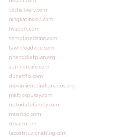
deqair.com
techsilvers.com
ningkatinskill.com
fivsport.com
templatedzine.com
lawinfoadvice.com
phenqdietplan.org
sumnercafe.com
dunetflix.com
movimientoindignados.org
milfxxxpussy.com
uptodatefamily.com
musitop.com
utyam.com
lacostituzioneblog.com