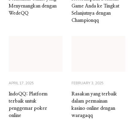
Menyenangkan dengan
Game Anda ke Tingkat
WedeQQ
Selanjutnya dengan
Championqq
APRIL 17, 2025
FEBRUARY 3, 2025
IndoQQ: Platform
Rasakan yang terbaik
terbaik untuk
dalam permainan
penggemar poker
kasino online dengan
online
waragaqq