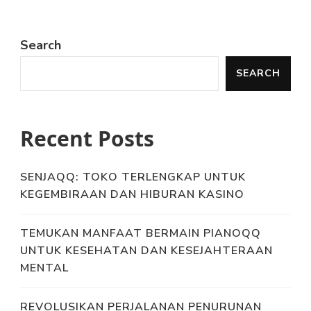
Search
SEARCH
Recent Posts
SENJAQQ: TOKO TERLENGKAP UNTUK
KEGEMBIRAAN DAN HIBURAN KASINO
TEMUKAN MANFAAT BERMAIN PIANOQQ
UNTUK KESEHATAN DAN KESEJAHTERAAN
MENTAL
REVOLUSIKAN PERJALANAN PENURUNAN