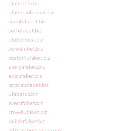
ufabetlife.biz
ufabetsolutions.biz
socialufabet.biz
surfufabet.biz
ufabetbest.biz
sureufabet.biz
customufabet.biz
storyufabet.biz
epicufabet.biz
crystalufabet.biz
ufabetok.biz
everufabet.biz
crowdufabet.biz
buildufabet.biz
alltransportnews.com