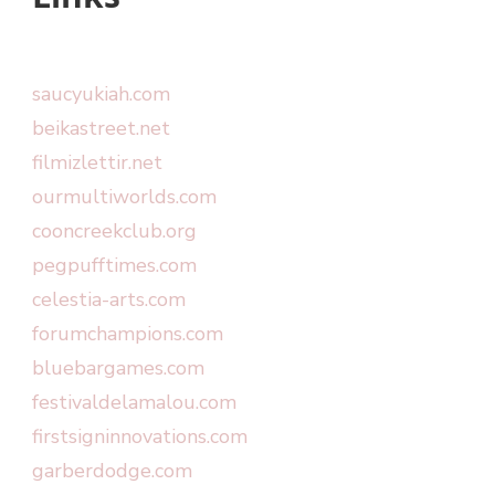
saucyukiah.com
beikastreet.net
filmizlettir.net
ourmultiworlds.com
cooncreekclub.org
pegpufftimes.com
celestia-arts.com
forumchampions.com
bluebargames.com
festivaldelamalou.com
firstsigninnovations.com
garberdodge.com