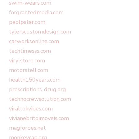
swim-wears.com
forgrantedmedia.com
peolpstar.com
tylerscustomdesign.com
carworksonline.com
techtimesss.com
virylstore.com
motorstell.com
health150years.com
prescriptions-drug.org
technocrewsolution.com
viraltokvibes.com
vivianebritoimoveis.com
magforbes.net
monkeycap.org