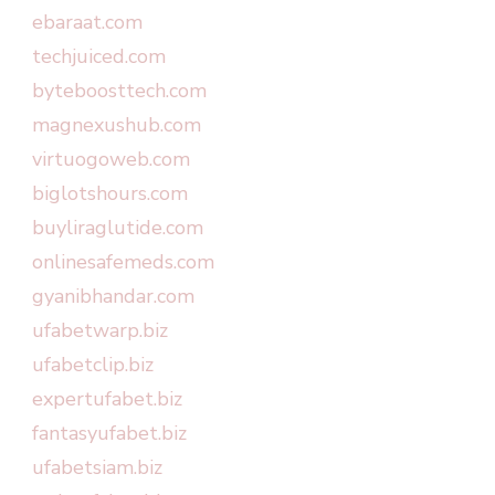
ebaraat.com
techjuiced.com
byteboosttech.com
magnexushub.com
virtuogoweb.com
biglotshours.com
buyliraglutide.com
onlinesafemeds.com
gyanibhandar.com
ufabetwarp.biz
ufabetclip.biz
expertufabet.biz
fantasyufabet.biz
ufabetsiam.biz