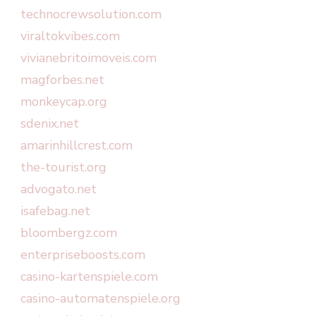
technocrewsolution.com
viraltokvibes.com
vivianebritoimoveis.com
magforbes.net
monkeycap.org
sdenix.net
amarinhillcrest.com
the-tourist.org
advogato.net
isafebag.net
bloombergz.com
enterpriseboosts.com
casino-kartenspiele.com
casino-automatenspiele.org