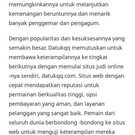
memungkinkannya untuk melanjutkan
kemenangan beruntunnya dan menarik
banyak penggemar dan pengagum.
Dengan popularitas dan kesuksesannya yang
semakin besar, Datukqq memutuskan untuk
membawa keterampilannya ke tingkat
berikutnya dengan memulai situs judi online
-nya sendiri, datukqq.com. Situs web dengan
cepat mendapatkan reputasi untuk
permainan berkualitas tinggi, opsi
pembayaran yang aman, dan layanan
pelanggan yang sangat baik. Pemain dari
seluruh dunia berbondong -bondong ke situs
web untuk menguji keterampilan mereka