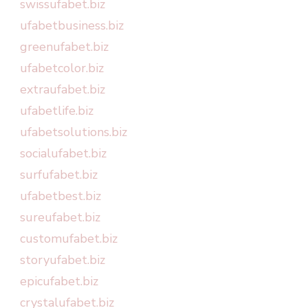
swissufabet.biz
ufabetbusiness.biz
greenufabet.biz
ufabetcolor.biz
extraufabet.biz
ufabetlife.biz
ufabetsolutions.biz
socialufabet.biz
surfufabet.biz
ufabetbest.biz
sureufabet.biz
customufabet.biz
storyufabet.biz
epicufabet.biz
crystalufabet.biz