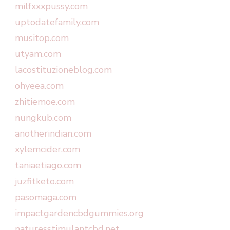
milfxxxpussy.com
uptodatefamily.com
musitop.com
utyam.com
lacostituzioneblog.com
ohyeea.com
zhitiemoe.com
nungkub.com
anotherindian.com
xylemcider.com
taniaetiago.com
juzfitketo.com
pasomaga.com
impactgardencbdgummies.org
naturesstimulantcbd.net