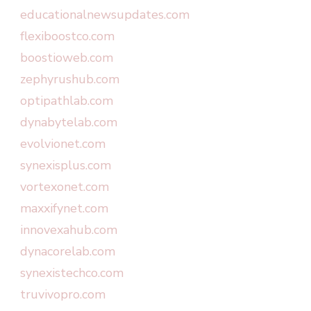
educationalnewsupdates.com
flexiboostco.com
boostioweb.com
zephyrushub.com
optipathlab.com
dynabytelab.com
evolvionet.com
synexisplus.com
vortexonet.com
maxxifynet.com
innovexahub.com
dynacorelab.com
synexistechco.com
truvivopro.com