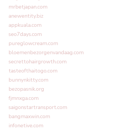
mrbetjapan.com
anewentity.biz
appkuala.com
seo7days.com
pureglowcream.com
bloemenbezorgenvandaag.com
secrettohairgrowth.com
tasteofthaitogo.com
bunnynkitty.com
bezopasnik.org
fjmnxga.com
saigonstartransport.com
bangmaxwin.com
infonetive.com