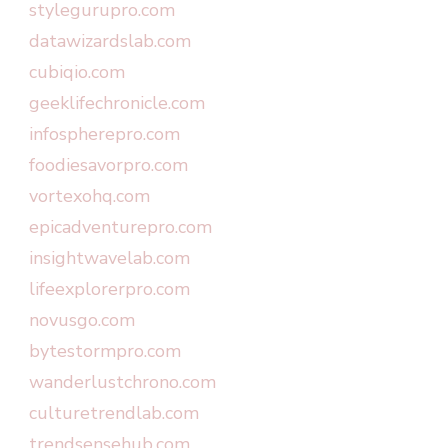
stylegurupro.com
datawizardslab.com
cubiqio.com
geeklifechronicle.com
infospherepro.com
foodiesavorpro.com
vortexohq.com
epicadventurepro.com
insightwavelab.com
lifeexplorerpro.com
novusgo.com
bytestormpro.com
wanderlustchrono.com
culturetrendlab.com
trendsensehub.com