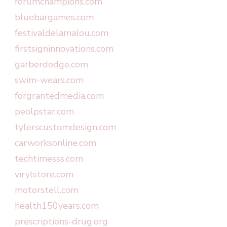
forumchampions.com
bluebargames.com
festivaldelamalou.com
firstsigninnovations.com
garberdodge.com
swim-wears.com
forgrantedmedia.com
peolpstar.com
tylerscustomdesign.com
carworksonline.com
techtimesss.com
virylstore.com
motorstell.com
health150years.com
prescriptions-drug.org