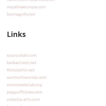
nopalinaeuropa.com
biomagnify.net
Links
saucyukiah.com
beikastreet.net
filmizlettir.net
ourmultiworlds.com
cooncreekclub.org
pegpufftimes.com
celestia-arts.com