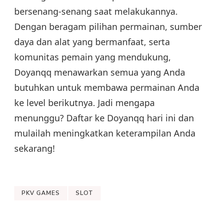
bersenang-senang saat melakukannya.
Dengan beragam pilihan permainan, sumber
daya dan alat yang bermanfaat, serta
komunitas pemain yang mendukung,
Doyanqq menawarkan semua yang Anda
butuhkan untuk membawa permainan Anda
ke level berikutnya. Jadi mengapa
menunggu? Daftar ke Doyanqq hari ini dan
mulailah meningkatkan keterampilan Anda
sekarang!
PKV GAMES
SLOT