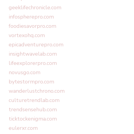
geeklifechronicle.com
infospherepro.com
foodiesavorpro.com
vortexohq.com
epicadventurepro.com
insightwavelab.com
lifeexplorerpro.com
novusgo.com
bytestormpro.com
wanderlustchrono.com
culturetrendlab.com
trendsensehub.com
ticktockenigma.com
eulerxr.com