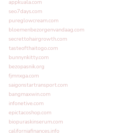
appkuala.com
seo7days.com
pureglowcream.com
bloemenbezorgenvandaag.com
secrettohairgrowth.com
tasteofthaitogo.com
bunnynkitty.com
bezopasnik.org
fjmnxga.com
saigonstartransport.com
bangmaxwin.com
infonetive.com
epictacoshop.com
biopuraskinserum.com
californiafinances.info