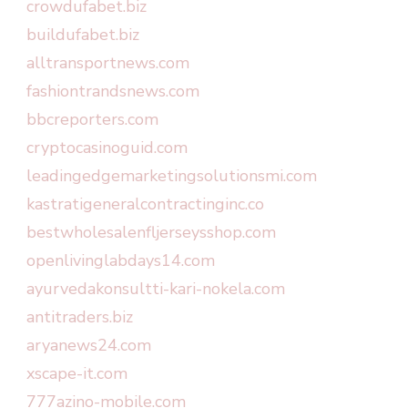
crowdufabet.biz
buildufabet.biz
alltransportnews.com
fashiontrandsnews.com
bbcreporters.com
cryptocasinoguid.com
leadingedgemarketingsolutionsmi.com
kastratigeneralcontractinginc.co
bestwholesalenfljerseysshop.com
openlivinglabdays14.com
ayurvedakonsultti-kari-nokela.com
antitraders.biz
aryanews24.com
xscape-it.com
777azino-mobile.com