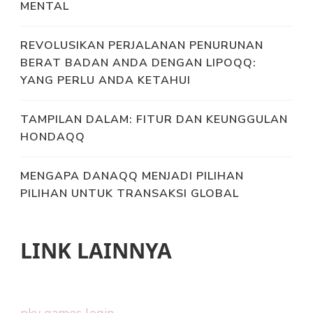
MENTAL
REVOLUSIKAN PERJALANAN PENURUNAN
BERAT BADAN ANDA DENGAN LIPOQQ:
YANG PERLU ANDA KETAHUI
TAMPILAN DALAM: FITUR DAN KEUNGGULAN
HONDAQQ
MENGAPA DANAQQ MENJADI PILIHAN
PILIHAN UNTUK TRANSAKSI GLOBAL
LINK LAINNYA
pkv games login