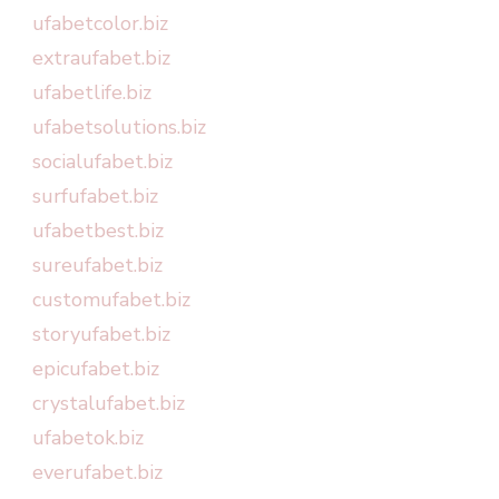
ufabetcolor.biz
extraufabet.biz
ufabetlife.biz
ufabetsolutions.biz
socialufabet.biz
surfufabet.biz
ufabetbest.biz
sureufabet.biz
customufabet.biz
storyufabet.biz
epicufabet.biz
crystalufabet.biz
ufabetok.biz
everufabet.biz