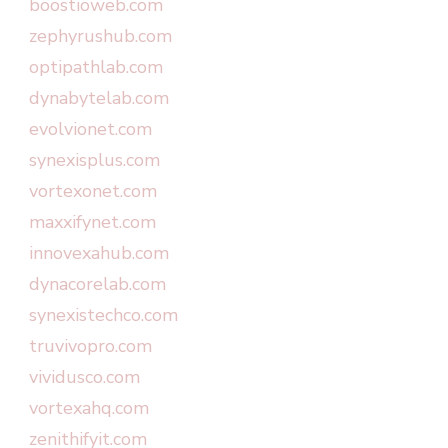
boostioweb.com
zephyrushub.com
optipathlab.com
dynabytelab.com
evolvionet.com
synexisplus.com
vortexonet.com
maxxifynet.com
innovexahub.com
dynacorelab.com
synexistechco.com
truvivopro.com
vividusco.com
vortexahq.com
zenithifyit.com