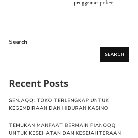
penggemar poker
Search
SEARCH
Recent Posts
SENJAQQ: TOKO TERLENGKAP UNTUK
KEGEMBIRAAN DAN HIBURAN KASINO
TEMUKAN MANFAAT BERMAIN PIANOQQ
UNTUK KESEHATAN DAN KESEJAHTERAAN