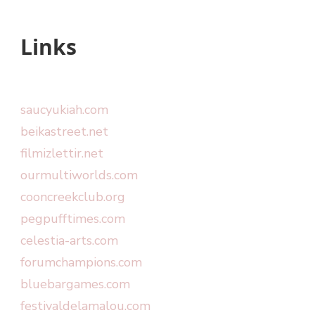
Links
saucyukiah.com
beikastreet.net
filmizlettir.net
ourmultiworlds.com
cooncreekclub.org
pegpufftimes.com
celestia-arts.com
forumchampions.com
bluebargames.com
festivaldelamalou.com