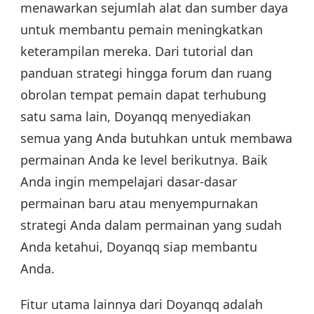
menawarkan sejumlah alat dan sumber daya
untuk membantu pemain meningkatkan
keterampilan mereka. Dari tutorial dan
panduan strategi hingga forum dan ruang
obrolan tempat pemain dapat terhubung
satu sama lain, Doyanqq menyediakan
semua yang Anda butuhkan untuk membawa
permainan Anda ke level berikutnya. Baik
Anda ingin mempelajari dasar-dasar
permainan baru atau menyempurnakan
strategi Anda dalam permainan yang sudah
Anda ketahui, Doyanqq siap membantu
Anda.
Fitur utama lainnya dari Doyanqq adalah