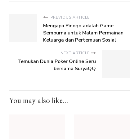
PREVIOUS ARTICLE
Mengapa Pinoqq adalah Game
Sempurna untuk Malam Permainan
Keluarga dan Pertemuan Sosial
NEXT ARTICLE
Temukan Dunia Poker Online Seru
bersama SuryaQQ
You may also like...