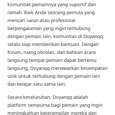
komunitas pemainnya yang suportif dan
ramah. Baik Anda seorang pemula yang
mencari saran atau profesional
berpengalaman yang ingin terhubung
dengan pemain lain, komunitas di Doyanqq
selalu siap memberikan bantuan. Dengan
forum, ruang obrolan, dan bahkan acara
langsung tempat pemain dapat bertemu
langsung, Doyanqq menawarkan kesempatan
unik untuk terhubung dengan pemain lain
dan belajar satu sama lain.
Secara keseluruhan, Doyanqq adalah
platform sempurna bagi pemain yang ingin
meningkatkan keterampilan mereka dan