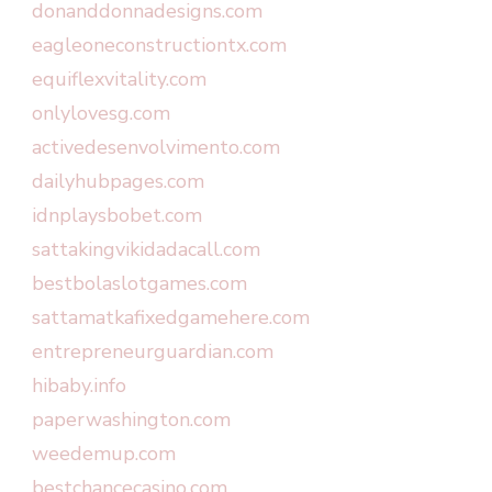
donanddonnadesigns.com
eagleoneconstructiontx.com
equiflexvitality.com
onlylovesg.com
activedesenvolvimento.com
dailyhubpages.com
idnplaysbobet.com
sattakingvikidadacall.com
bestbolaslotgames.com
sattamatkafixedgamehere.com
entrepreneurguardian.com
hibaby.info
paperwashington.com
weedemup.com
bestchancecasino.com