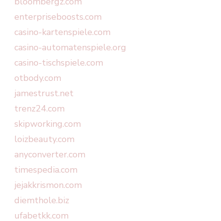
bloombergz.com
enterpriseboosts.com
casino-kartenspiele.com
casino-automatenspiele.org
casino-tischspiele.com
otbody.com
jamestrust.net
trenz24.com
skipworking.com
loizbeauty.com
anyconverter.com
timespedia.com
jejakkrismon.com
diemthole.biz
ufabetkk.com