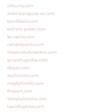
infounty.com
investparaguay-eu.com
bwc88asia.com
extrem-poker.com
ks-casino.com
carcarepoints.com
thedoodlebreeders.com
grupohugodias.com
deqair.com
techsilvers.com
ningkatinskill.com
fivsport.com
templatedzine.com
lawinfoadvice.com