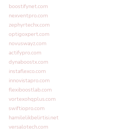
boostifynet.com
nexventpro.com
zephyrtechx.com
optigoxpert.com
novuswayz.com
actifypro.com
dynaboostx.com
instaflexco.com
innovistapro.com
flexiboostlab.com
vortexohqplus.com
swiftiopro.com
hamilelikbelirtisi.net
versalotech.com