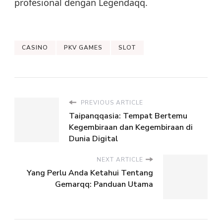
profesional dengan Legendaqq.
CASINO
PKV GAMES
SLOT
PREVIOUS ARTICLE
Taipanqqasia: Tempat Bertemu
Kegembiraan dan Kegembiraan di
Dunia Digital
NEXT ARTICLE
Yang Perlu Anda Ketahui Tentang
Gemarqq: Panduan Utama