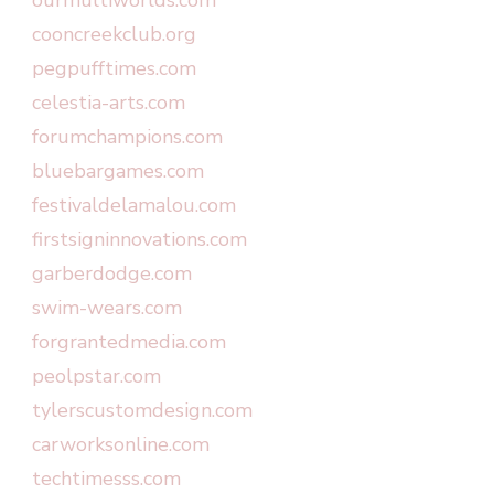
ourmultiworlds.com
cooncreekclub.org
pegpufftimes.com
celestia-arts.com
forumchampions.com
bluebargames.com
festivaldelamalou.com
firstsigninnovations.com
garberdodge.com
swim-wears.com
forgrantedmedia.com
peolpstar.com
tylerscustomdesign.com
carworksonline.com
techtimesss.com