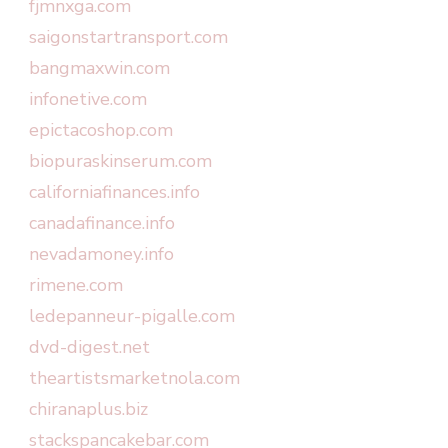
fjmnxga.com
saigonstartransport.com
bangmaxwin.com
infonetive.com
epictacoshop.com
biopuraskinserum.com
californiafinances.info
canadafinance.info
nevadamoney.info
rimene.com
ledepanneur-pigalle.com
dvd-digest.net
theartistsmarketnola.com
chiranaplus.biz
stackspancakebar.com