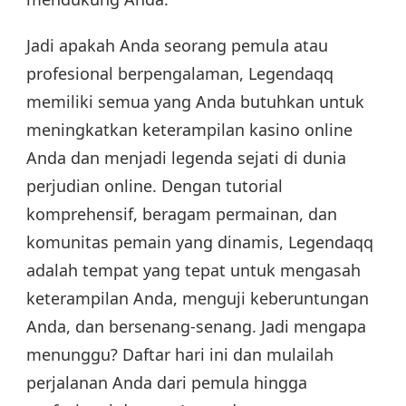
Jadi apakah Anda seorang pemula atau
profesional berpengalaman, Legendaqq
memiliki semua yang Anda butuhkan untuk
meningkatkan keterampilan kasino online
Anda dan menjadi legenda sejati di dunia
perjudian online. Dengan tutorial
komprehensif, beragam permainan, dan
komunitas pemain yang dinamis, Legendaqq
adalah tempat yang tepat untuk mengasah
keterampilan Anda, menguji keberuntungan
Anda, dan bersenang-senang. Jadi mengapa
menunggu? Daftar hari ini dan mulailah
perjalanan Anda dari pemula hingga