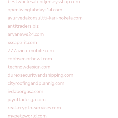
bestwholesalenfljerseysshop.com
openlivinglabdays14.com
ayurvedakonsultti-kari-nokela.com
antitraders.biz
aryanews24.com
xscape-it.com
777azino-mobile.com
cobbseniorbowl.com
technowdesign.com
durexsecurityandshipping.com
cityroofingandplannig.com
ivdabergasa.com
juyultadesga.com
real-crypto-services.com
mypetzworld.com