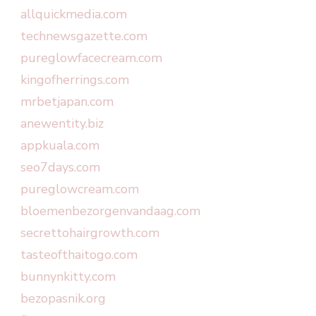
allquickmedia.com
technewsgazette.com
pureglowfacecream.com
kingofherrings.com
mrbetjapan.com
anewentity.biz
appkuala.com
seo7days.com
pureglowcream.com
bloemenbezorgenvandaag.com
secrettohairgrowth.com
tasteofthaitogo.com
bunnynkitty.com
bezopasnik.org