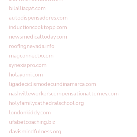
bilalliaqat.com
autodispensadores.com
inductioncooktopp.com
newsmedicaltoday.com
roofingnevada.info
magconnectx.com
synexispro.com
holayomi.com
ligadeciclismodecundinamarca.com
nashvilleworkerscompensationattorney.com
holyfamilycathedralschool.org
londonkiddy.com
ufabetcoaching.biz
davismindfulness.org