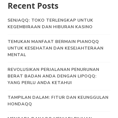
Recent Posts
SENJAQQ: TOKO TERLENGKAP UNTUK
KEGEMBIRAAN DAN HIBURAN KASINO
TEMUKAN MANFAAT BERMAIN PIANOQQ
UNTUK KESEHATAN DAN KESEJAHTERAAN
MENTAL
REVOLUSIKAN PERJALANAN PENURUNAN
BERAT BADAN ANDA DENGAN LIPOQQ:
YANG PERLU ANDA KETAHUI
TAMPILAN DALAM: FITUR DAN KEUNGGULAN
HONDAQQ