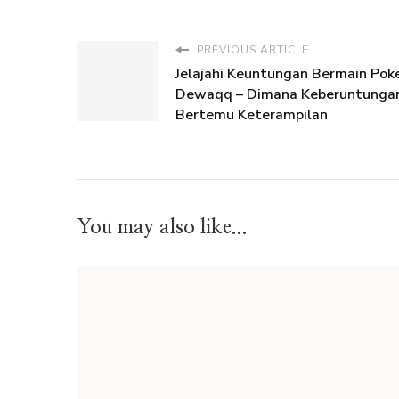
PREVIOUS ARTICLE
Jelajahi Keuntungan Bermain Poke
Dewaqq – Dimana Keberuntunga
Bertemu Keterampilan
You may also like...