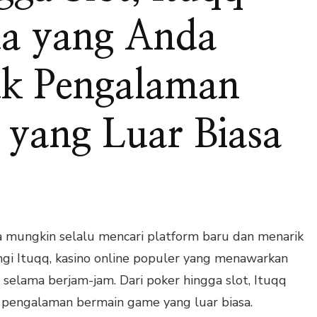
ua yang Anda
uk Pengalaman
yang Luar Biasa
a mungkin selalu mencari platform baru dan menarik
gi Ituqq, kasino online populer yang menawarkan
lama berjam-jam. Dari poker hingga slot, Ituqq
pengalaman bermain game yang luar biasa.