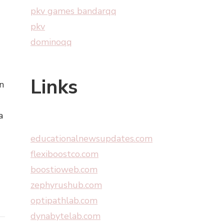
pkv games bandarqq
pkv
dominoqq
Links
n
a
educationalnewsupdates.com
flexiboostco.com
boostioweb.com
zephyrushub.com
optipathlab.com
dynabytelab.com