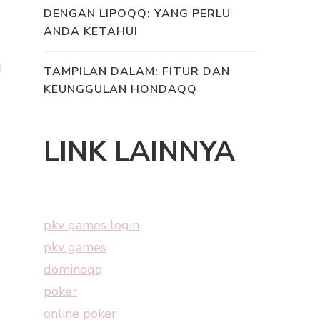
DENGAN LIPOQQ: YANG PERLU
ANDA KETAHUI
q
TAMPILAN DALAM: FITUR DAN
KEUNGGULAN HONDAQQ
LINK LAINNYA
pkv games login
pkv games
dominoqq
poker
online poker