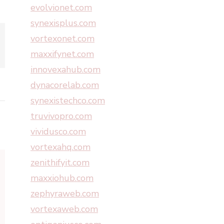
evolvionet.com
synexisplus.com
vortexonet.com
maxxifynet.com
innovexahub.com
dynacorelab.com
synexistechco.com
truvivopro.com
vividusco.com
vortexahq.com
zenithifyit.com
maxxiohub.com
zephyraweb.com
vortexaweb.com