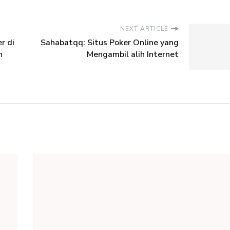
NEXT ARTICLE
r di
Sahabatqq: Situs Poker Online yang
n
Mengambil alih Internet