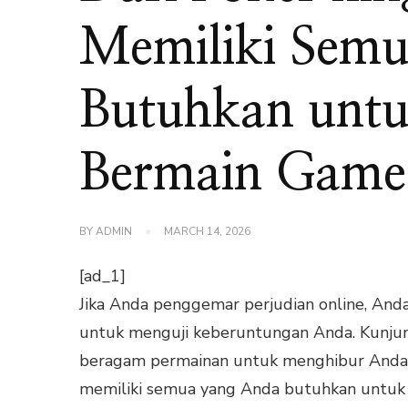
Memiliki Sem
Butuhkan unt
Bermain Game 
BY
ADMIN
MARCH 14, 2026
[ad_1]
Jika Anda penggemar perjudian online, And
untuk menguji keberuntungan Anda. Kunjun
beragam permainan untuk menghibur Anda se
memiliki semua yang Anda butuhkan untuk 