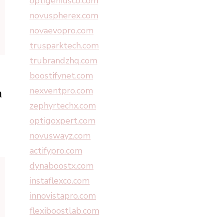
optigeniusco.com
novuspherex.com
novaevopro.com
trusparktech.com
trubrandzhq.com
boostifynet.com
nexventpro.com
n
zephyrtechx.com
optigoxpert.com
novuswayz.com
actifypro.com
dynaboostx.com
instaflexco.com
innovistapro.com
flexiboostlab.com