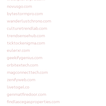
novusgo.com
bytestormpro.com
wanderlustchrono.com
culturetrendlab.com
trendsensehub.com
ticktockenigma.com
eulerxr.com
geekifygenius.com
orbitextech.com
magconnecttech.com
zenifyweb.com
livetogel.co
genmatfiredoor.com
findlascegasproperties.com