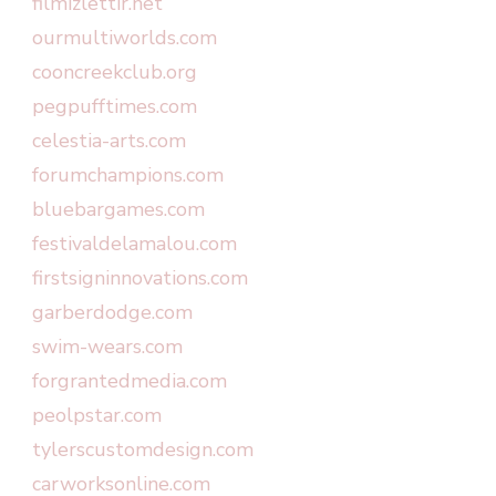
filmizlettir.net
ourmultiworlds.com
cooncreekclub.org
pegpufftimes.com
celestia-arts.com
forumchampions.com
bluebargames.com
festivaldelamalou.com
firstsigninnovations.com
garberdodge.com
swim-wears.com
forgrantedmedia.com
peolpstar.com
tylerscustomdesign.com
carworksonline.com