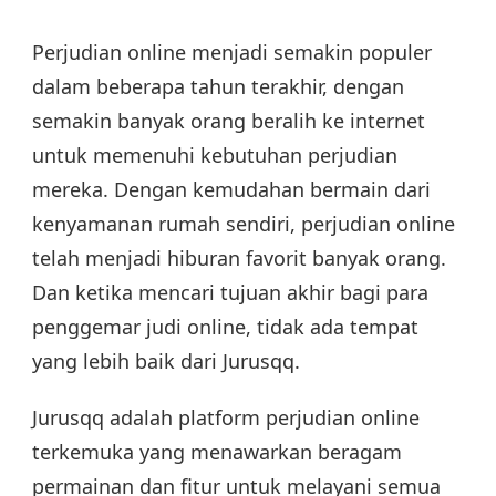
Perjudian online menjadi semakin populer
dalam beberapa tahun terakhir, dengan
semakin banyak orang beralih ke internet
untuk memenuhi kebutuhan perjudian
mereka. Dengan kemudahan bermain dari
kenyamanan rumah sendiri, perjudian online
telah menjadi hiburan favorit banyak orang.
Dan ketika mencari tujuan akhir bagi para
penggemar judi online, tidak ada tempat
yang lebih baik dari Jurusqq.
Jurusqq adalah platform perjudian online
terkemuka yang menawarkan beragam
permainan dan fitur untuk melayani semua