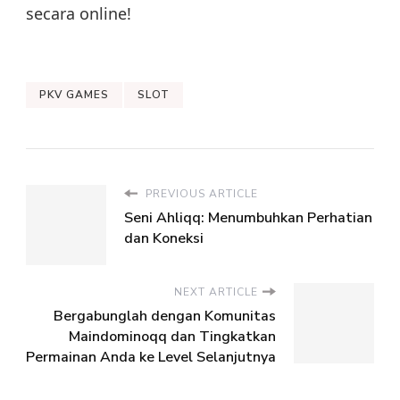
secara online!
PKV GAMES
SLOT
PREVIOUS ARTICLE
Seni Ahliqq: Menumbuhkan Perhatian
dan Koneksi
NEXT ARTICLE
Bergabunglah dengan Komunitas
Maindominoqq dan Tingkatkan
Permainan Anda ke Level Selanjutnya