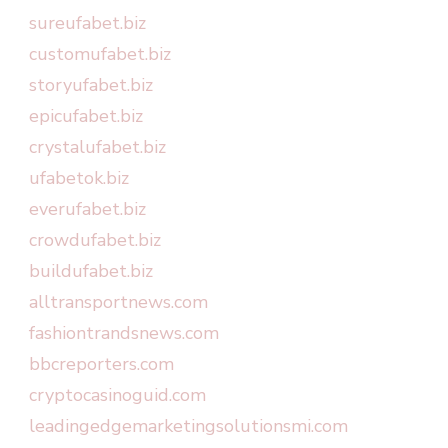
sureufabet.biz
customufabet.biz
storyufabet.biz
epicufabet.biz
crystalufabet.biz
ufabetok.biz
everufabet.biz
crowdufabet.biz
buildufabet.biz
alltransportnews.com
fashiontrandsnews.com
bbcreporters.com
cryptocasinoguid.com
leadingedgemarketingsolutionsmi.com