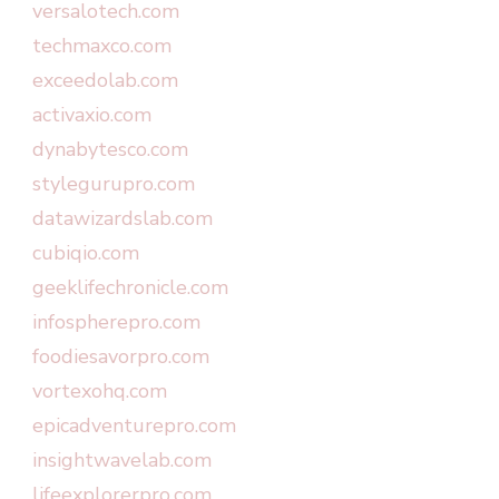
versalotech.com
techmaxco.com
exceedolab.com
activaxio.com
dynabytesco.com
stylegurupro.com
datawizardslab.com
cubiqio.com
geeklifechronicle.com
infospherepro.com
foodiesavorpro.com
vortexohq.com
epicadventurepro.com
insightwavelab.com
lifeexplorerpro.com