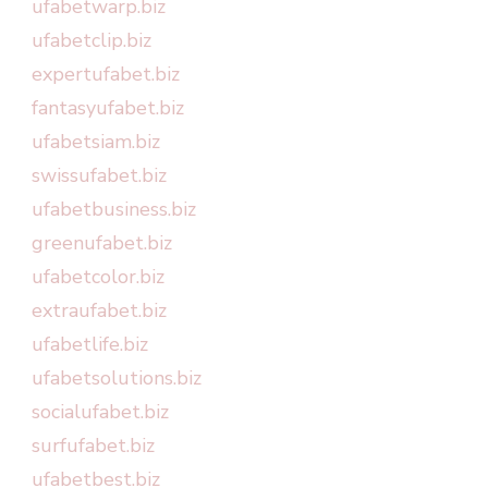
ufabetwarp.biz
ufabetclip.biz
expertufabet.biz
fantasyufabet.biz
ufabetsiam.biz
swissufabet.biz
ufabetbusiness.biz
greenufabet.biz
ufabetcolor.biz
extraufabet.biz
ufabetlife.biz
ufabetsolutions.biz
socialufabet.biz
surfufabet.biz
ufabetbest.biz