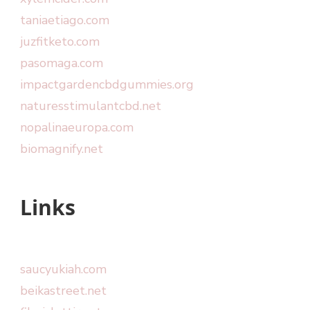
taniaetiago.com
juzfitketo.com
pasomaga.com
impactgardencbdgummies.org
naturesstimulantcbd.net
nopalinaeuropa.com
biomagnify.net
Links
saucyukiah.com
beikastreet.net