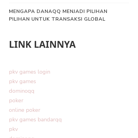
MENGAPA DANAQQ MENJADI PILIHAN
PILIHAN UNTUK TRANSAKSI GLOBAL
LINK LAINNYA
pkv games login
pkv games
dominoqq
poker
online poker
pkv games bandarqq
pkv