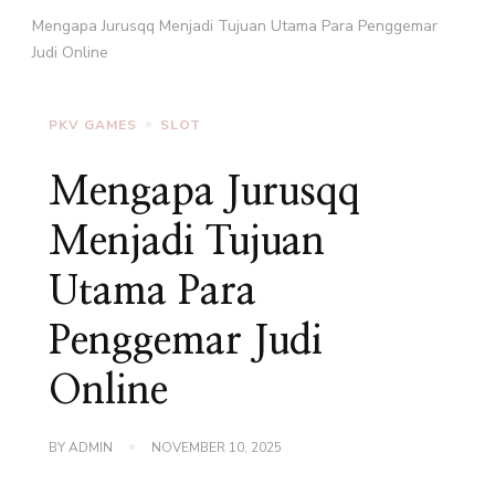
Mengapa Jurusqq Menjadi Tujuan Utama Para Penggemar
Judi Online
PKV GAMES
SLOT
Mengapa Jurusqq
Menjadi Tujuan
Utama Para
Penggemar Judi
Online
BY
ADMIN
NOVEMBER 10, 2025