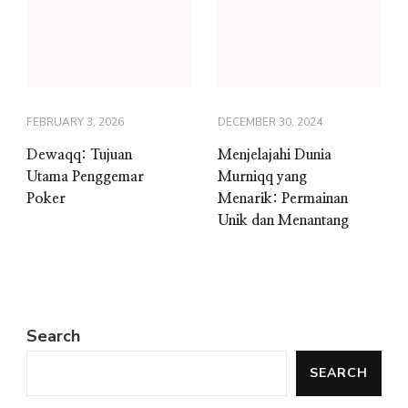
FEBRUARY 3, 2026
DECEMBER 30, 2024
Dewaqq: Tujuan
Menjelajahi Dunia
Utama Penggemar
Murniqq yang
Poker
Menarik: Permainan
Unik dan Menantang
Search
SEARCH