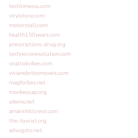
techtimesss.com
virylstore.com
motorstell.com
health150years.com
prescriptions-drug.org
technocrewsolution.com
viraltokvibes.com
vivianebritoimoveis.com
magforbes.net
monkeycap.org
sdenix.net
amarinhillcrest.com
the-tourist.org
advogato.net