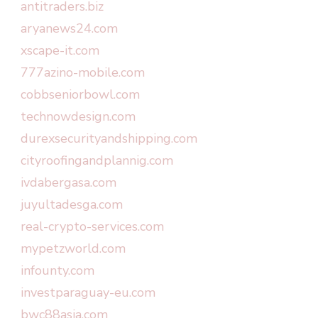
antitraders.biz
aryanews24.com
xscape-it.com
777azino-mobile.com
cobbseniorbowl.com
technowdesign.com
durexsecurityandshipping.com
cityroofingandplannig.com
ivdabergasa.com
juyultadesga.com
real-crypto-services.com
mypetzworld.com
infounty.com
investparaguay-eu.com
bwc88asia.com