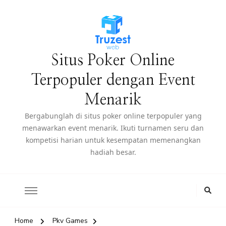
Situs Poker Online
Terpopuler dengan Event
Menarik
Bergabunglah di situs poker online terpopuler yang
menawarkan event menarik. Ikuti turnamen seru dan
kompetisi harian untuk kesempatan memenangkan
hadiah besar.
Home
Pkv Games