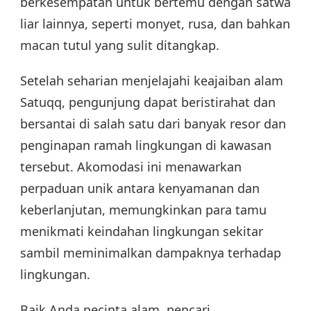
berkesempatan untuk bertemu dengan satwa
liar lainnya, seperti monyet, rusa, dan bahkan
macan tutul yang sulit ditangkap.
Setelah seharian menjelajahi keajaiban alam
Satuqq, pengunjung dapat beristirahat dan
bersantai di salah satu dari banyak resor dan
penginapan ramah lingkungan di kawasan
tersebut. Akomodasi ini menawarkan
perpaduan unik antara kenyamanan dan
keberlanjutan, memungkinkan para tamu
menikmati keindahan lingkungan sekitar
sambil meminimalkan dampaknya terhadap
lingkungan.
Baik Anda pecinta alam, pencari