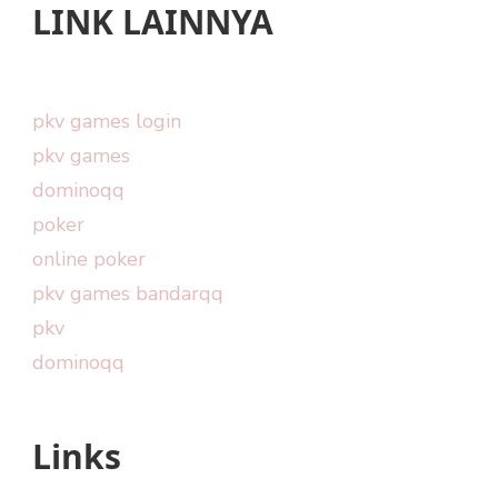
LINK LAINNYA
pkv games login
pkv games
dominoqq
poker
online poker
pkv games bandarqq
pkv
dominoqq
Links