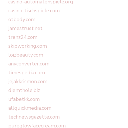
casino-automatenspiele.org
casino-tischspiele.com
otbody.com
jamestrust.net
trenz24.com
skipworking.com
loizbeauty.com
anyconverter.com
timespedia.com
jejakkrismon.com
diemthole.biz
ufabetkk.com
allquickmedia.com
technewsgazette.com
pureglowfacecream.com