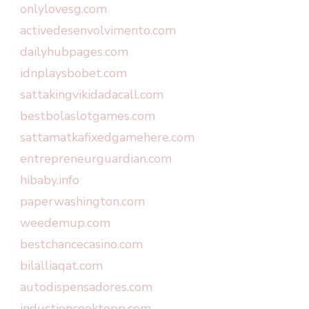
onlylovesg.com
activedesenvolvimento.com
dailyhubpages.com
idnplaysbobet.com
sattakingvikidadacall.com
bestbolaslotgames.com
sattamatkafixedgamehere.com
entrepreneurguardian.com
hibaby.info
paperwashington.com
weedemup.com
bestchancecasino.com
bilalliaqat.com
autodispensadores.com
inductioncooktopp.com