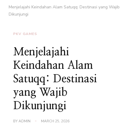
Menjelajahi Keindahan Alam Satuqq: Destinasi yang Wajib
Dikunjungi
PKV GAMES
Menjelajahi
Keindahan Alam
Satuqq: Destinasi
yang Wajib
Dikunjungi
BY
ADMIN
MARCH 25, 2026