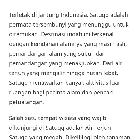
Terletak di jantung Indonesia, Satuqq adalah
permata tersembunyi yang menunggu untuk
ditemukan. Destinasi indah ini terkenal
dengan keindahan alamnya yang masih asli,
pemandangan alam yang subur, dan
pemandangan yang menakjubkan. Dari air
terjun yang mengalir hingga hutan lebat,
Satuqq menawarkan banyak aktivitas luar
ruangan bagi pecinta alam dan pencari
petualangan.
Salah satu tempat wisata yang wajib
dikunjungi di Satuqq adalah Air Terjun
Satuqq yang megah. Dikelilingi oleh tanaman