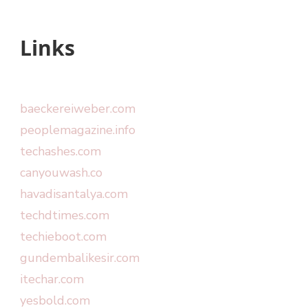
Links
baeckereiweber.com
peoplemagazine.info
techashes.com
canyouwash.co
havadisantalya.com
techdtimes.com
techieboot.com
gundembalikesir.com
itechar.com
yesbold.com