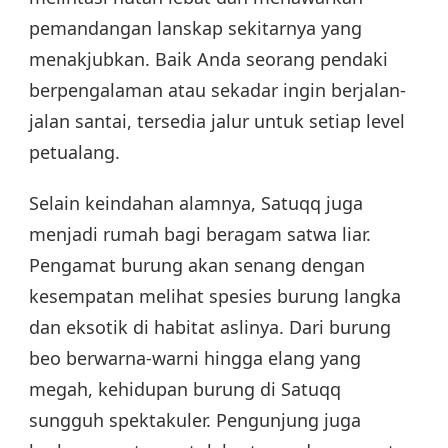
pemandangan lanskap sekitarnya yang
menakjubkan. Baik Anda seorang pendaki
berpengalaman atau sekadar ingin berjalan-
jalan santai, tersedia jalur untuk setiap level
petualang.
Selain keindahan alamnya, Satuqq juga
menjadi rumah bagi beragam satwa liar.
Pengamat burung akan senang dengan
kesempatan melihat spesies burung langka
dan eksotik di habitat aslinya. Dari burung
beo berwarna-warni hingga elang yang
megah, kehidupan burung di Satuqq
sungguh spektakuler. Pengunjung juga