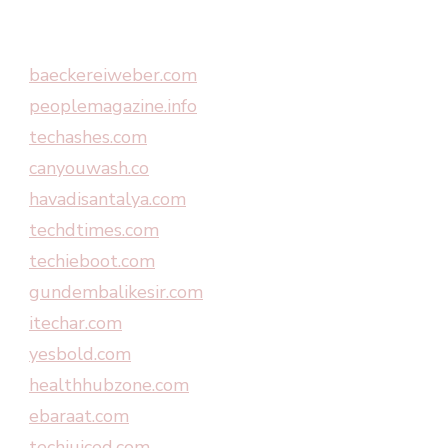
baeckereiweber.com
peoplemagazine.info
techashes.com
canyouwash.co
havadisantalya.com
techdtimes.com
techieboot.com
gundembalikesir.com
itechar.com
yesbold.com
healthhubzone.com
ebaraat.com
techjuiced.com