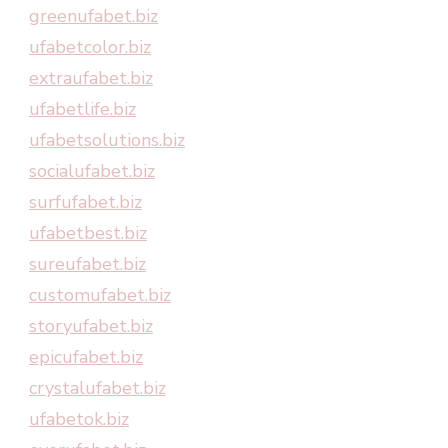
greenufabet.biz
ufabetcolor.biz
extraufabet.biz
ufabetlife.biz
ufabetsolutions.biz
socialufabet.biz
surfufabet.biz
ufabetbest.biz
sureufabet.biz
customufabet.biz
storyufabet.biz
epicufabet.biz
crystalufabet.biz
ufabetok.biz