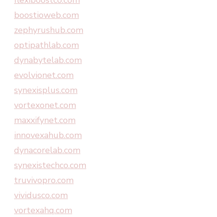
boostioweb.com
zephyrushub.com
optipathlab.com
dynabytelab.com
evolvionet.com
synexisplus.com
vortexonet.com
maxxifynet.com
innovexahub.com
dynacorelab.com
synexistechco.com
truvivopro.com
vividusco.com
vortexahq.com