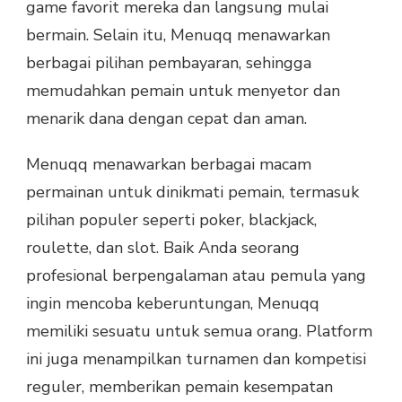
game favorit mereka dan langsung mulai
bermain. Selain itu, Menuqq menawarkan
berbagai pilihan pembayaran, sehingga
memudahkan pemain untuk menyetor dan
menarik dana dengan cepat dan aman.
Menuqq menawarkan berbagai macam
permainan untuk dinikmati pemain, termasuk
pilihan populer seperti poker, blackjack,
roulette, dan slot. Baik Anda seorang
profesional berpengalaman atau pemula yang
ingin mencoba keberuntungan, Menuqq
memiliki sesuatu untuk semua orang. Platform
ini juga menampilkan turnamen dan kompetisi
reguler, memberikan pemain kesempatan