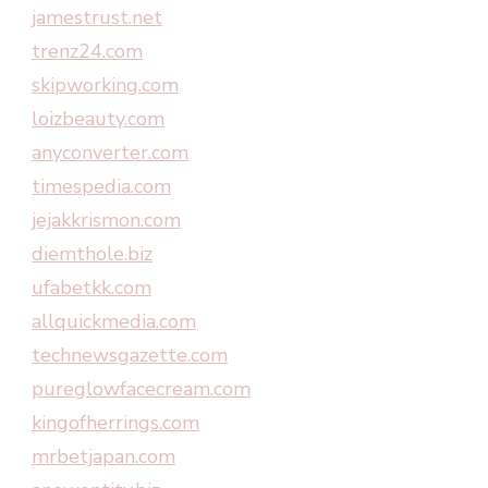
jamestrust.net
trenz24.com
skipworking.com
loizbeauty.com
anyconverter.com
timespedia.com
jejakkrismon.com
diemthole.biz
ufabetkk.com
allquickmedia.com
technewsgazette.com
pureglowfacecream.com
kingofherrings.com
mrbetjapan.com