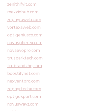
zenithifyit.com
maxxiohub.com
zephyraweb.com
vortexaweb.com
optigeniusco.com
novuspherex.com
novaevopro.com
trusparktech.com
trubrandzhq.com
boostifynet.com
nexventpro.com
zephyrtechx.com
optigoxpert.com
novuswayz.com