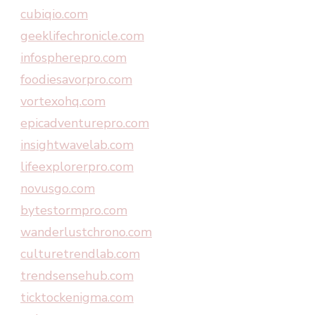
cubiqio.com
geeklifechronicle.com
infospherepro.com
foodiesavorpro.com
vortexohq.com
epicadventurepro.com
insightwavelab.com
lifeexplorerpro.com
novusgo.com
bytestormpro.com
wanderlustchrono.com
culturetrendlab.com
trendsensehub.com
ticktockenigma.com