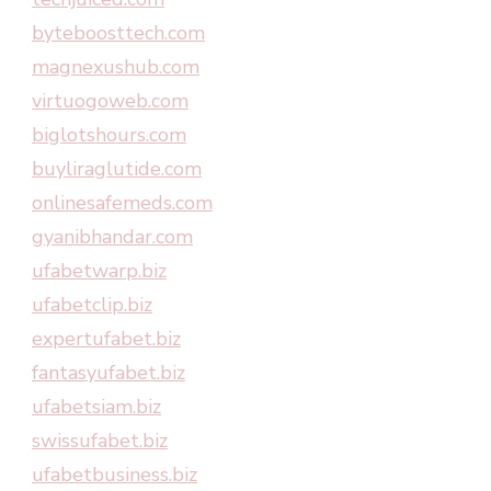
byteboosttech.com
magnexushub.com
virtuogoweb.com
biglotshours.com
buyliraglutide.com
onlinesafemeds.com
gyanibhandar.com
ufabetwarp.biz
ufabetclip.biz
expertufabet.biz
fantasyufabet.biz
ufabetsiam.biz
swissufabet.biz
ufabetbusiness.biz