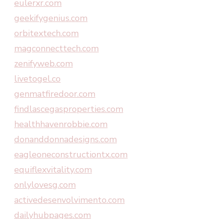
eulerxr.com
geekifygenius.com
orbitextech.com
magconnecttech.com
zenifyweb.com
livetogel.co
genmatfiredoor.com
findlascegasproperties.com
healthhavenrobbie.com
donanddonnadesigns.com
eagleoneconstructiontx.com
equiflexvitality.com
onlylovesg.com
activedesenvolvimento.com
dailyhubpages.com