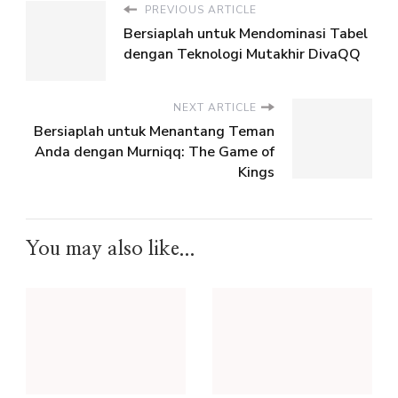
PREVIOUS ARTICLE
Bersiaplah untuk Mendominasi Tabel
dengan Teknologi Mutakhir DivaQQ
NEXT ARTICLE
Bersiaplah untuk Menantang Teman
Anda dengan Murniqq: The Game of
Kings
You may also like...