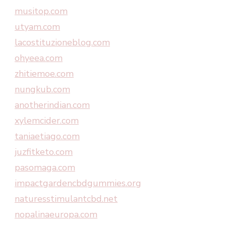
musitop.com
utyam.com
lacostituzioneblog.com
ohyeea.com
zhitiemoe.com
nungkub.com
anotherindian.com
xylemcider.com
taniaetiago.com
juzfitketo.com
pasomaga.com
impactgardencbdgummies.org
naturesstimulantcbd.net
nopalinaeuropa.com