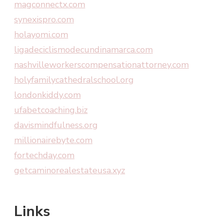
magconnectx.com
synexispro.com
holayomi.com
ligadeciclismodecundinamarca.com
nashvilleworkerscompensationattorney.com
holyfamilycathedralschool.org
londonkiddy.com
ufabetcoaching.biz
davismindfulness.org
millionairebyte.com
fortechday.com
getcaminorealestateusa.xyz
Links