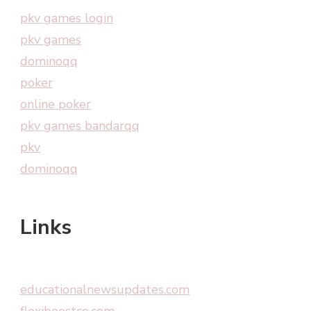
pkv games login
pkv games
dominoqq
poker
online poker
pkv games bandarqq
pkv
dominoqq
Links
educationalnewsupdates.com
flexiboostco.com