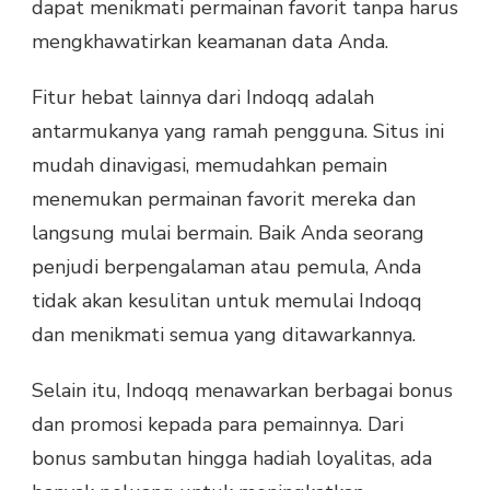
dapat menikmati permainan favorit tanpa harus
mengkhawatirkan keamanan data Anda.
Fitur hebat lainnya dari Indoqq adalah
antarmukanya yang ramah pengguna. Situs ini
mudah dinavigasi, memudahkan pemain
menemukan permainan favorit mereka dan
langsung mulai bermain. Baik Anda seorang
penjudi berpengalaman atau pemula, Anda
tidak akan kesulitan untuk memulai Indoqq
dan menikmati semua yang ditawarkannya.
Selain itu, Indoqq menawarkan berbagai bonus
dan promosi kepada para pemainnya. Dari
bonus sambutan hingga hadiah loyalitas, ada