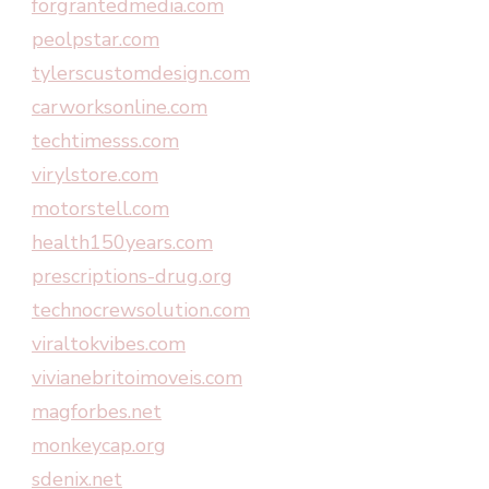
forgrantedmedia.com
peolpstar.com
tylerscustomdesign.com
carworksonline.com
techtimesss.com
virylstore.com
motorstell.com
health150years.com
prescriptions-drug.org
technocrewsolution.com
viraltokvibes.com
vivianebritoimoveis.com
magforbes.net
monkeycap.org
sdenix.net