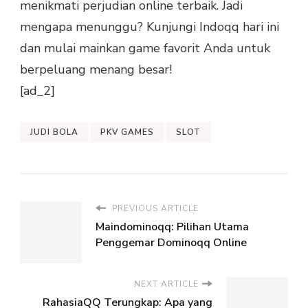
menikmati perjudian online terbaik. Jadi
mengapa menunggu? Kunjungi Indoqq hari ini
dan mulai mainkan game favorit Anda untuk
berpeluang menang besar!
[ad_2]
JUDI BOLA
PKV GAMES
SLOT
PREVIOUS ARTICLE
Maindominoqq: Pilihan Utama
Penggemar Dominoqq Online
NEXT ARTICLE
RahasiaQQ Terungkap: Apa yang