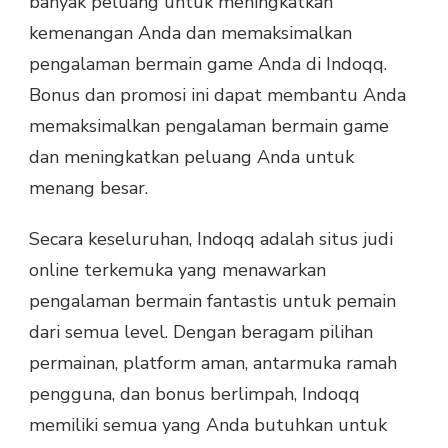
banyak peluang untuk meningkatkan
kemenangan Anda dan memaksimalkan
pengalaman bermain game Anda di Indoqq.
Bonus dan promosi ini dapat membantu Anda
memaksimalkan pengalaman bermain game
dan meningkatkan peluang Anda untuk
menang besar.
Secara keseluruhan, Indoqq adalah situs judi
online terkemuka yang menawarkan
pengalaman bermain fantastis untuk pemain
dari semua level. Dengan beragam pilihan
permainan, platform aman, antarmuka ramah
pengguna, dan bonus berlimpah, Indoqq
memiliki semua yang Anda butuhkan untuk