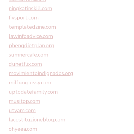
ningkatinskill.com
fivsport.com
templatedzine.com
lawinfoadvice.com
phenqdietplan.org
sumnercafe.com
dunetflix.com
movimientoindignados.org
milfxxxpussy.com
uptodatefamily.com
musitop.com
utyam.com
lacostituzioneblog.com
ohyeea.com