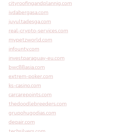
cityroofingandplannig.com
ivdabergasa.com
juyultadesga.com
real-crypto-services.com
mypetzworld.com
infounty.com
investparaguay-eu.com
bwc88asia.com
extrem-poker.com
ks-casino.com
carcarepoints.com
thedoodlebreeders.com
grupohugodias.com
deqair.com
techsilvers.com