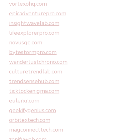
vortexohq.com
epicadventurepro.com
insightwavelab.com
lifeexplorerpro.com
novusgo.com
bytestormpro.com
wanderlustchrono.com
culturetrendlab.com
trendsensehub.com
ticktockenigma.com
eulerxr.com
geekifygenius.com
orbitextech.com
magconnecttech.com
zenifyweb.com