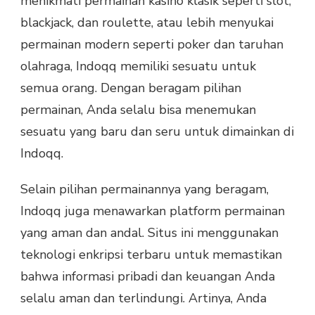
menikmati permainan kasino klasik seperti slot,
blackjack, dan roulette, atau lebih menyukai
permainan modern seperti poker dan taruhan
olahraga, Indoqq memiliki sesuatu untuk
semua orang. Dengan beragam pilihan
permainan, Anda selalu bisa menemukan
sesuatu yang baru dan seru untuk dimainkan di
Indoqq.
Selain pilihan permainannya yang beragam,
Indoqq juga menawarkan platform permainan
yang aman dan andal. Situs ini menggunakan
teknologi enkripsi terbaru untuk memastikan
bahwa informasi pribadi dan keuangan Anda
selalu aman dan terlindungi. Artinya, Anda