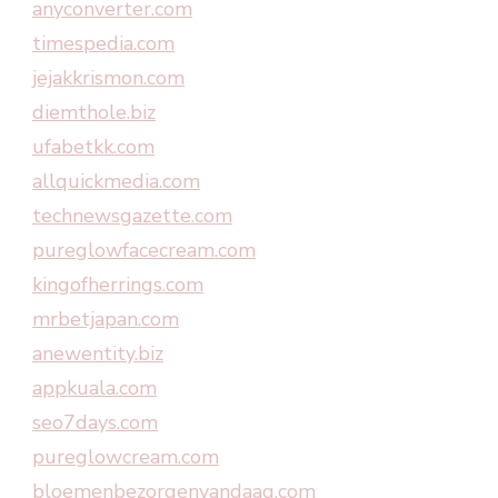
anyconverter.com
timespedia.com
jejakkrismon.com
diemthole.biz
ufabetkk.com
allquickmedia.com
technewsgazette.com
pureglowfacecream.com
kingofherrings.com
mrbetjapan.com
anewentity.biz
appkuala.com
seo7days.com
pureglowcream.com
bloemenbezorgenvandaag.com