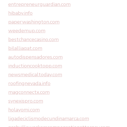
entrepreneurguardian.com
hibaby.info
paperwashington.com
weedemup.com
bestchancecasino.com
bilalliaqat.com
autodispensadores.com
inductioncooktopp.com
newsmedicaltoday.com
roofingnevada.info
magconnectx.com
synexispro.com
holayomi.com
ligadeciclismodecundinamarca.com