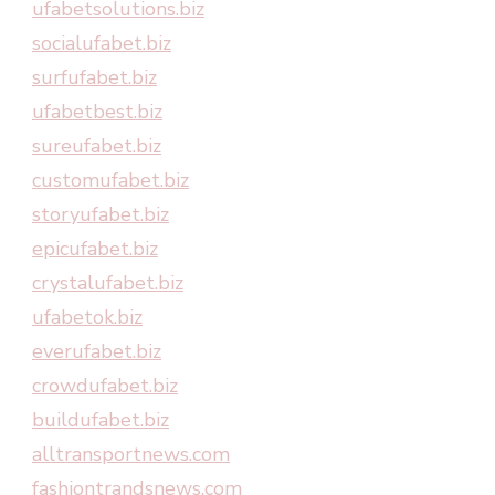
ufabetsolutions.biz
socialufabet.biz
surfufabet.biz
ufabetbest.biz
sureufabet.biz
customufabet.biz
storyufabet.biz
epicufabet.biz
crystalufabet.biz
ufabetok.biz
everufabet.biz
crowdufabet.biz
buildufabet.biz
alltransportnews.com
fashiontrandsnews.com