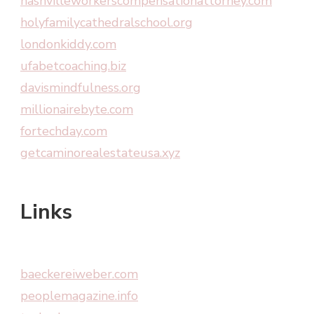
nashvilleworkerscompensationattorney.com
holyfamilycathedralschool.org
londonkiddy.com
ufabetcoaching.biz
davismindfulness.org
millionairebyte.com
fortechday.com
getcaminorealestateusa.xyz
Links
baeckereiweber.com
peoplemagazine.info