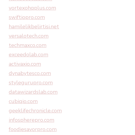
vortexohqplus.com
swiftiopro.com
hamilelikbelirtisi.net
versalotech.com
techmaxco.com
exceedolab.com
activaxio.com
dynabytesco.com
stylegurupro.com
datawizardslab.com
cubiqio.com
geeklifechronicle.com
infospherepro.com
foodiesavorpro.com