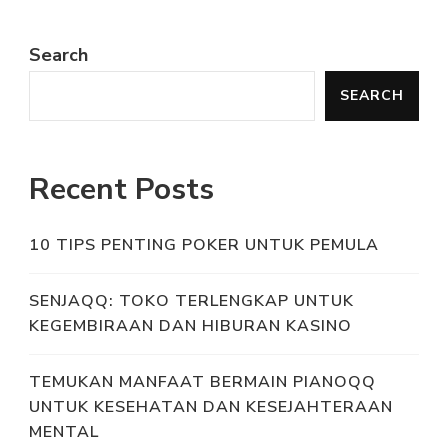
Search
SEARCH
Recent Posts
10 TIPS PENTING POKER UNTUK PEMULA
SENJAQQ: TOKO TERLENGKAP UNTUK
KEGEMBIRAAN DAN HIBURAN KASINO
TEMUKAN MANFAAT BERMAIN PIANOQQ
UNTUK KESEHATAN DAN KESEJAHTERAAN
MENTAL