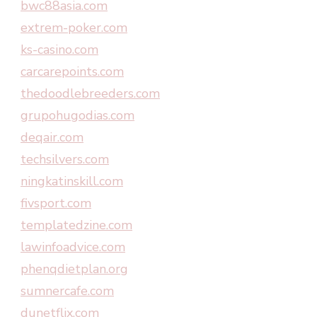
bwc88asia.com
extrem-poker.com
ks-casino.com
carcarepoints.com
thedoodlebreeders.com
grupohugodias.com
deqair.com
techsilvers.com
ningkatinskill.com
fivsport.com
templatedzine.com
lawinfoadvice.com
phenqdietplan.org
sumnercafe.com
dunetflix.com