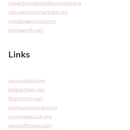
impactgardencbdgummies.org
naturesstimulantcbd.net
nopalinaeuropa.com
biomagnify.net
Links
saucyukiah.com
beikastreet.net
filmizlettir.net
ourmultiworlds.com
cooncreekclub.org
pegpufftimes.com