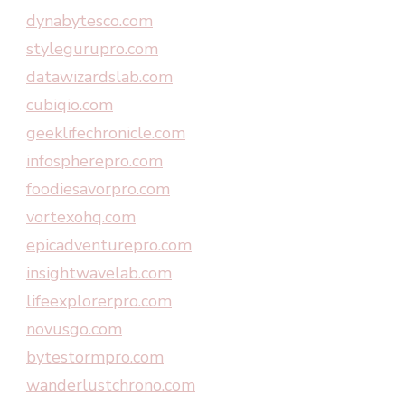
dynabytesco.com
stylegurupro.com
datawizardslab.com
cubiqio.com
geeklifechronicle.com
infospherepro.com
foodiesavorpro.com
vortexohq.com
epicadventurepro.com
insightwavelab.com
lifeexplorerpro.com
novusgo.com
bytestormpro.com
wanderlustchrono.com