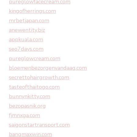
pureglowfacecream.com
kingofherrings.com
mrbetjapan.com
anewentity.biz
appkuala.com
seo7days.com
pureglowcream.com
bloemenbezorgenvandaag.com
secrettohairgrowth.com
tasteofthaitogo.com
bunnynkitty.com
bezopasnik.org
fjmnxga.com
saigonstartransport.com
bangmaxwin.com