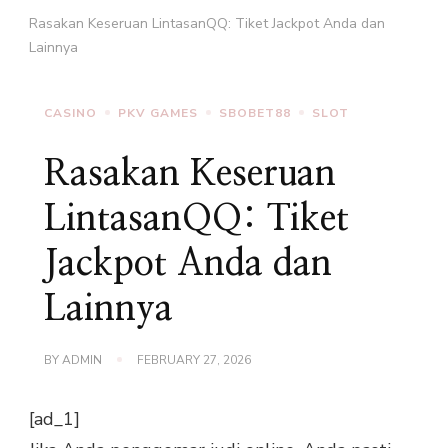
Rasakan Keseruan LintasanQQ: Tiket Jackpot Anda dan
Lainnya
CASINO
PKV GAMES
SBOBET88
SLOT
Rasakan Keseruan
LintasanQQ: Tiket
Jackpot Anda dan
Lainnya
BY
ADMIN
FEBRUARY 27, 2026
[ad_1]