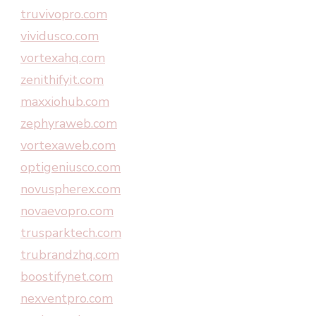
truvivopro.com
vividusco.com
vortexahq.com
zenithifyit.com
maxxiohub.com
zephyraweb.com
vortexaweb.com
optigeniusco.com
novuspherex.com
novaevopro.com
trusparktech.com
trubrandzhq.com
boostifynet.com
nexventpro.com