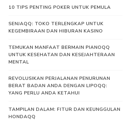
10 TIPS PENTING POKER UNTUK PEMULA
SENJAQQ: TOKO TERLENGKAP UNTUK
KEGEMBIRAAN DAN HIBURAN KASINO
TEMUKAN MANFAAT BERMAIN PIANOQQ
UNTUK KESEHATAN DAN KESEJAHTERAAN
MENTAL
REVOLUSIKAN PERJALANAN PENURUNAN
BERAT BADAN ANDA DENGAN LIPOQQ:
YANG PERLU ANDA KETAHUI
TAMPILAN DALAM: FITUR DAN KEUNGGULAN
HONDAQQ