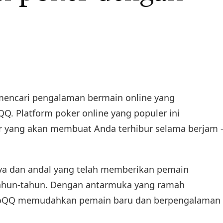
mencari pengalaman bermain online yang
QQ. Platform poker online yang populer ini
r yang akan membuat Anda terhibur selama berjam 
aya dan andal yang telah memberikan pemain
tahun-tahun. Dengan antarmuka yang ramah
doQQ memudahkan pemain baru dan berpengalaman