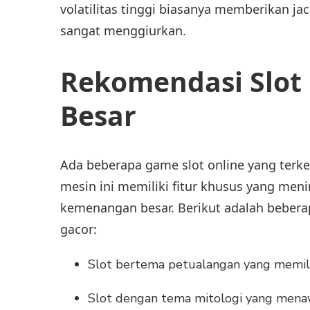
volatilitas tinggi biasanya memberikan ja
sangat menggiurkan.
Rekomendasi Slot
Besar
Ada beberapa game slot online yang terke
mesin ini memiliki fitur khusus yang me
kemenangan besar. Berikut adalah bebera
gacor:
Slot bertema petualangan yang memili
Slot dengan tema mitologi yang menaw