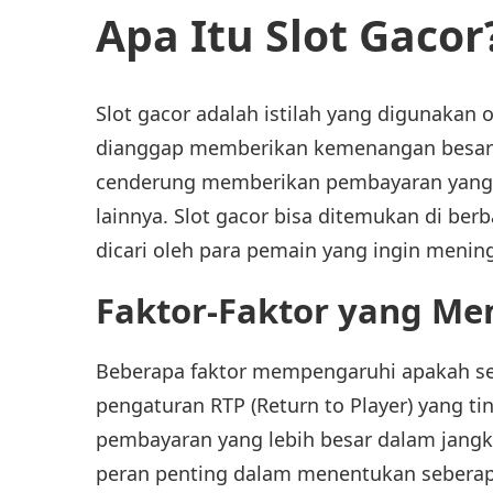
Apa Itu Slot Gacor
Slot gacor adalah istilah yang digunaka
dianggap memberikan kemenangan besar de
cenderung memberikan pembayaran yang le
lainnya. Slot gacor bisa ditemukan di ber
dicari oleh para pemain yang ingin meni
Faktor-Faktor yang Me
Beberapa faktor mempengaruhi apakah seb
pengaturan RTP (Return to Player) yang t
pembayaran yang lebih besar dalam jangka
peran penting dalam menentukan seberapa