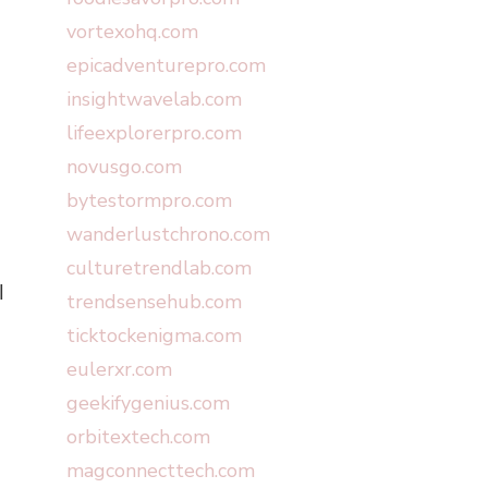
vortexohq.com
epicadventurepro.com
insightwavelab.com
lifeexplorerpro.com
novusgo.com
bytestormpro.com
wanderlustchrono.com
culturetrendlab.com
l
trendsensehub.com
ticktockenigma.com
eulerxr.com
geekifygenius.com
orbitextech.com
magconnecttech.com