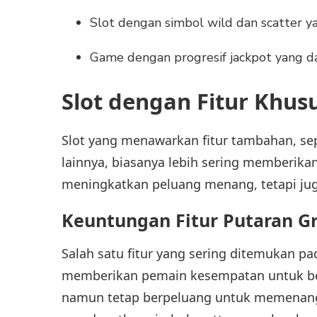
Slot dengan simbol wild dan scatter 
Game dengan progresif jackpot yang d
Slot dengan Fitur Khus
Slot yang menawarkan fitur tambahan, sepe
lainnya, biasanya lebih sering memberikan j
meningkatkan peluang menang, tetapi ju
Keuntungan Fitur Putaran Gr
Salah satu fitur yang sering ditemukan pada
memberikan pemain kesempatan untuk be
namun tetap berpeluang untuk memenangka