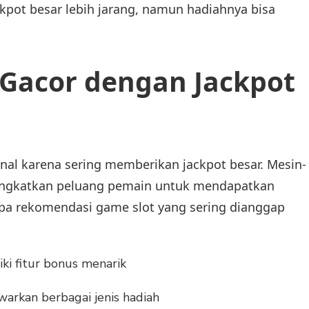
ckpot besar lebih jarang, namun hadiahnya bisa
 Gacor dengan Jackpot
nal karena sering memberikan jackpot besar. Mesin-
ningkatkan peluang pemain untuk mendapatkan
pa rekomendasi game slot yang sering dianggap
ki fitur bonus menarik
arkan berbagai jenis hadiah