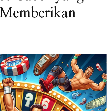
k Memberikan