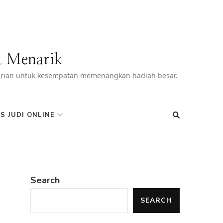
t Menarik
 harian untuk kesempatan memenangkan hadiah besar.
S JUDI ONLINE
Search
SEARCH