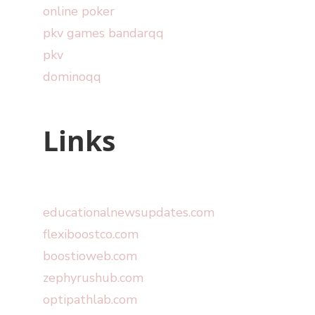
online poker
pkv games bandarqq
pkv
dominoqq
Links
educationalnewsupdates.com
flexiboostco.com
boostioweb.com
zephyrushub.com
optipathlab.com