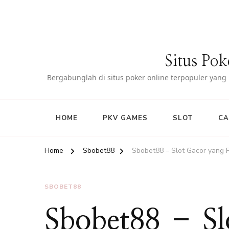
Situs Po
Bergabunglah di situs poker online terpopuler yan
HOME
PKV GAMES
SLOT
CA
Home
Sbobet88
Sbobet88 – Slot Gacor yang 
SBOBET88
Sbobet88 – Sl