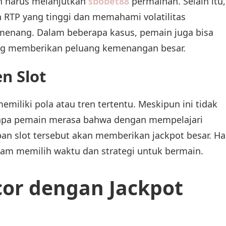
n harus melanjutkan
sbobet88
permainan. Selain itu,
 RTP yang tinggi dan memahami volatilitas
enang. Dalam beberapa kasus, pemain juga bisa
ang memberikan peluang kemenangan besar.
n Slot
iliki pola atau tren tertentu. Meskipun ini tidak
erapa pemain merasa bahwa dengan mempelajari
n slot tersebut akan memberikan jackpot besar. Ha
lam memilih waktu dan strategi untuk bermain.
acor dengan Jackpot