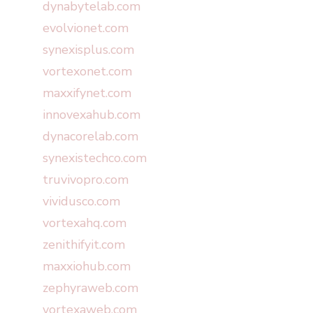
dynabytelab.com
evolvionet.com
synexisplus.com
vortexonet.com
maxxifynet.com
innovexahub.com
dynacorelab.com
synexistechco.com
truvivopro.com
vividusco.com
vortexahq.com
zenithifyit.com
maxxiohub.com
zephyraweb.com
vortexaweb.com