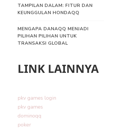
TAMPILAN DALAM: FITUR DAN
KEUNGGULAN HONDAQQ
MENGAPA DANAQQ MENJADI
PILIHAN PILIHAN UNTUK
TRANSAKSI GLOBAL
LINK LAINNYA
pkv games login
pkv games
dominoqq
poker