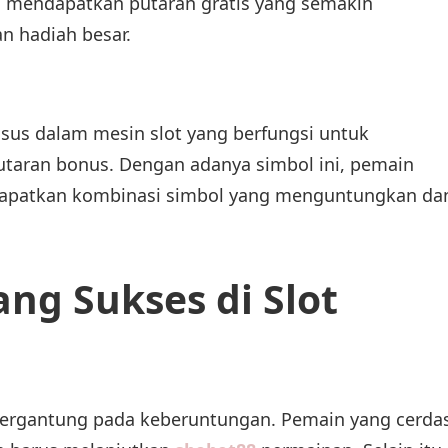
n mendapatkan putaran gratis yang semakin
 hadiah besar.
usus dalam mesin slot yang berfungsi untuk
taran bonus. Dengan adanya simbol ini, pemain
ndapatkan kombinasi simbol yang menguntungkan da
ng Sukses di Slot
 bergantung pada keberuntungan. Pemain yang cerda