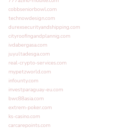
777azino-mobile.com
cobbseniorbowl.com
technowdesign.com
durexsecurityandshipping.com
cityroofingandplannig.com
ivdabergasa.com
juyultadesga.com
real-crypto-services.com
mypetzworld.com
infounty.com
investparaguay-eu.com
bwc88asia.com
extrem-poker.com
ks-casino.com
carcarepoints.com