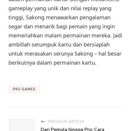
gameplay yang unik dan nilai replay yang
tinggi, Sakong menawarkan pengalaman
segar dan menarik bagi pemain yang ingin
memeriahkan malam permainan mereka. Jadi
ambillah setumpuk kartu dan bersiaplah
untuk merasakan serunya Sakong – hal besar
berikutnya dalam permainan kartu.
PKV GAMES
PREVIOUS ARTICLE
Dari Pemula hingga Pro: Cara