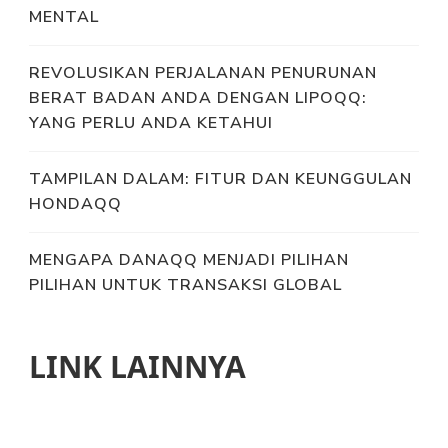
MENTAL
REVOLUSIKAN PERJALANAN PENURUNAN
BERAT BADAN ANDA DENGAN LIPOQQ:
YANG PERLU ANDA KETAHUI
TAMPILAN DALAM: FITUR DAN KEUNGGULAN
HONDAQQ
MENGAPA DANAQQ MENJADI PILIHAN
PILIHAN UNTUK TRANSAKSI GLOBAL
LINK LAINNYA