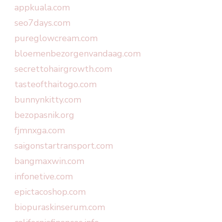
appkuala.com
seo7days.com
pureglowcream.com
bloemenbezorgenvandaag.com
secrettohairgrowth.com
tasteofthaitogo.com
bunnynkitty.com
bezopasnik.org
fjmnxga.com
saigonstartransport.com
bangmaxwin.com
infonetive.com
epictacoshop.com
biopuraskinserum.com