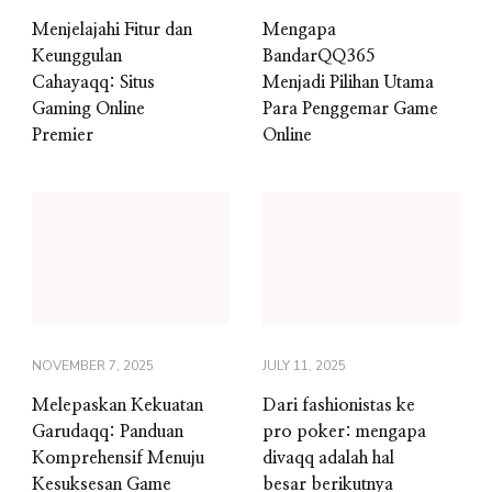
Menjelajahi Fitur dan
Mengapa
Keunggulan
BandarQQ365
Cahayaqq: Situs
Menjadi Pilihan Utama
Gaming Online
Para Penggemar Game
Premier
Online
NOVEMBER 7, 2025
JULY 11, 2025
Melepaskan Kekuatan
Dari fashionistas ke
Garudaqq: Panduan
pro poker: mengapa
Komprehensif Menuju
divaqq adalah hal
Kesuksesan Game
besar berikutnya