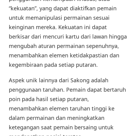
“kekuatan”, yang dapat diaktifkan pemain
untuk memanipulasi permainan sesuai
keinginan mereka. Kekuatan ini dapat
berkisar dari mencuri kartu dari lawan hingga
mengubah aturan permainan sepenuhnya,
menambahkan elemen ketidakpastian dan
kegembiraan pada setiap putaran.
Aspek unik lainnya dari Sakong adalah
penggunaan taruhan. Pemain dapat bertaruh
poin pada hasil setiap putaran,
menambahkan elemen taruhan tinggi ke
dalam permainan dan meningkatkan
ketegangan saat pemain bersaing untuk