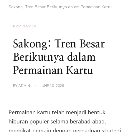
Sakong: Tren Besar Berikutnya dalam Permainan Kartu
PKV GAMES
Sakong: Tren Besar
Berikutnya dalam
Permainan Kartu
BY
ADMIN
JUNE 10, 2026
Permainan kartu telah menjadi bentuk
hiburan populer selama berabad-abad,
memikat pemain dengan perpaduan strategi,