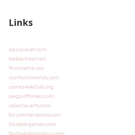
Links
saucyukiah.com
beikastreet.net
filmizlettir.net
ourmultiworlds.com
cooncreekclub.org
pegpufftimes.com
celestia-arts.com
forumchampions.com
bluebargames.com
festivaldelamalou.com