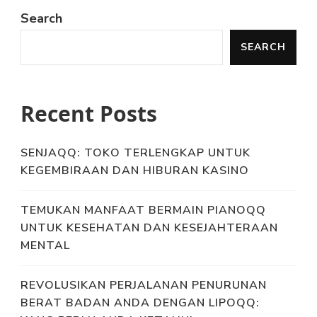
Search
SEARCH
Recent Posts
SENJAQQ: TOKO TERLENGKAP UNTUK
KEGEMBIRAAN DAN HIBURAN KASINO
TEMUKAN MANFAAT BERMAIN PIANOQQ
UNTUK KESEHATAN DAN KESEJAHTERAAN
MENTAL
REVOLUSIKAN PERJALANAN PENURUNAN
BERAT BADAN ANDA DENGAN LIPOQQ: