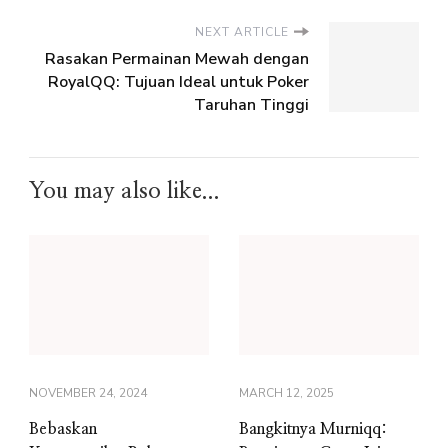
NEXT ARTICLE
Rasakan Permainan Mewah dengan
RoyalQQ: Tujuan Ideal untuk Poker
Taruhan Tinggi
You may also like...
NOVEMBER 24, 2024
MARCH 12, 2025
Bebaskan
Bangkitnya Murniqq: