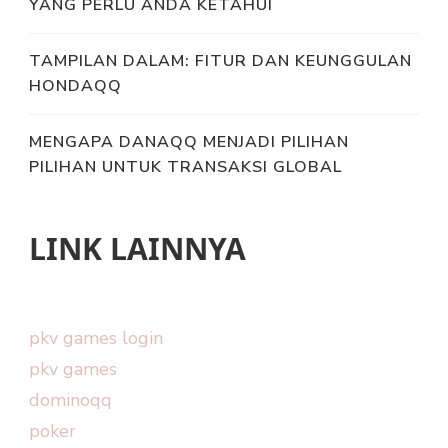
YANG PERLU ANDA KETAHUI
TAMPILAN DALAM: FITUR DAN KEUNGGULAN
HONDAQQ
MENGAPA DANAQQ MENJADI PILIHAN
PILIHAN UNTUK TRANSAKSI GLOBAL
LINK LAINNYA
pkv games login
pkv games
dominoqq
poker