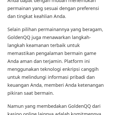
Anda dapat dengan mudah menemukan
permainan yang sesuai dengan preferensi
dan tingkat keahlian Anda.
Selain pilihan permainannya yang beragam,
GoldenQQ juga menawarkan langkah-
langkah keamanan terbaik untuk
memastikan pengalaman bermain game
Anda aman dan terjamin. Platform ini
menggunakan teknologi enkripsi canggih
untuk melindungi informasi pribadi dan
keuangan Anda, memberi Anda ketenangan
pikiran saat bermain.
Namun yang membedakan GoldenQQ dari
kasino online lainnya adalah komitmennya