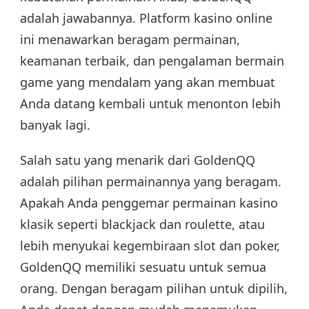
adalah jawabannya. Platform kasino online
ini menawarkan beragam permainan,
keamanan terbaik, dan pengalaman bermain
game yang mendalam yang akan membuat
Anda datang kembali untuk menonton lebih
banyak lagi.
Salah satu yang menarik dari GoldenQQ
adalah pilihan permainannya yang beragam.
Apakah Anda penggemar permainan kasino
klasik seperti blackjack dan roulette, atau
lebih menyukai kegembiraan slot dan poker,
GoldenQQ memiliki sesuatu untuk semua
orang. Dengan beragam pilihan untuk dipilih,