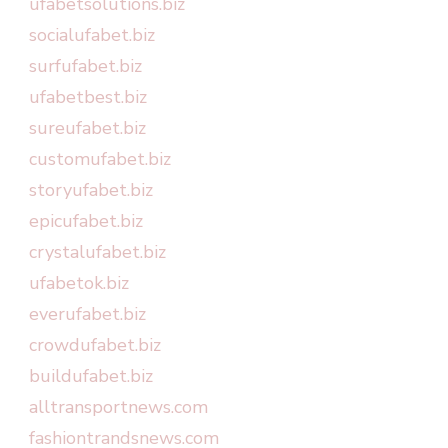
ufabetsolutions.biz
socialufabet.biz
surfufabet.biz
ufabetbest.biz
sureufabet.biz
customufabet.biz
storyufabet.biz
epicufabet.biz
crystalufabet.biz
ufabetok.biz
everufabet.biz
crowdufabet.biz
buildufabet.biz
alltransportnews.com
fashiontrandsnews.com