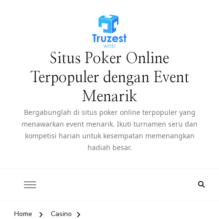
Situs Poker Online
Terpopuler dengan Event
Menarik
Bergabunglah di situs poker online terpopuler yang
menawarkan event menarik. Ikuti turnamen seru dan
kompetisi harian untuk kesempatan memenangkan
hadiah besar.
Home
Casino