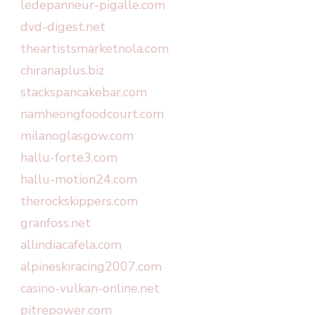
ledepanneur-pigalle.com
dvd-digest.net
theartistsmarketnola.com
chiranaplus.biz
stackspancakebar.com
namheongfoodcourt.com
milanoglasgow.com
hallu-forte3.com
hallu-motion24.com
therockskippers.com
granfoss.net
allindiacafela.com
alpineskiracing2007.com
casino-vulkan-online.net
pitrepower.com