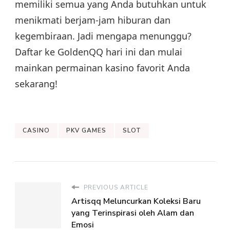
memiliki semua yang Anda butuhkan untuk
menikmati berjam-jam hiburan dan
kegembiraan. Jadi mengapa menunggu?
Daftar ke GoldenQQ hari ini dan mulai
mainkan permainan kasino favorit Anda
sekarang!
CASINO
PKV GAMES
SLOT
PREVIOUS ARTICLE
Artisqq Meluncurkan Koleksi Baru
yang Terinspirasi oleh Alam dan
Emosi