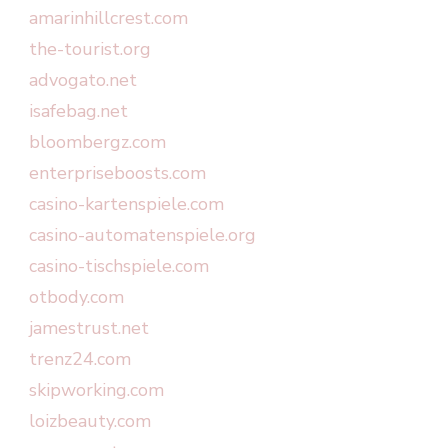
amarinhillcrest.com
the-tourist.org
advogato.net
isafebag.net
bloombergz.com
enterpriseboosts.com
casino-kartenspiele.com
casino-automatenspiele.org
casino-tischspiele.com
otbody.com
jamestrust.net
trenz24.com
skipworking.com
loizbeauty.com