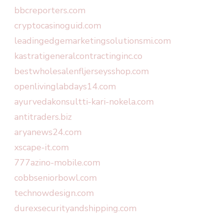
bbcreporters.com
cryptocasinoguid.com
leadingedgemarketingsolutionsmi.com
kastratigeneralcontractinginc.co
bestwholesalenfljerseysshop.com
openlivinglabdays14.com
ayurvedakonsultti-kari-nokela.com
antitraders.biz
aryanews24.com
xscape-it.com
777azino-mobile.com
cobbseniorbowl.com
technowdesign.com
durexsecurityandshipping.com