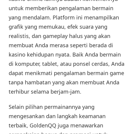
untuk memberikan pengalaman bermain
yang mendalam. Platform ini menampilkan
grafik yang memukau, efek suara yang
realistis, dan gameplay halus yang akan
membuat Anda merasa seperti berada di
kasino kehidupan nyata. Baik Anda bermain
di komputer, tablet, atau ponsel cerdas, Anda
dapat menikmati pengalaman bermain game
tanpa hambatan yang akan membuat Anda
terhibur selama berjam-jam.
Selain pilihan permainannya yang
mengesankan dan langkah keamanan
terbaik, GoldenQQ juga menawarkan