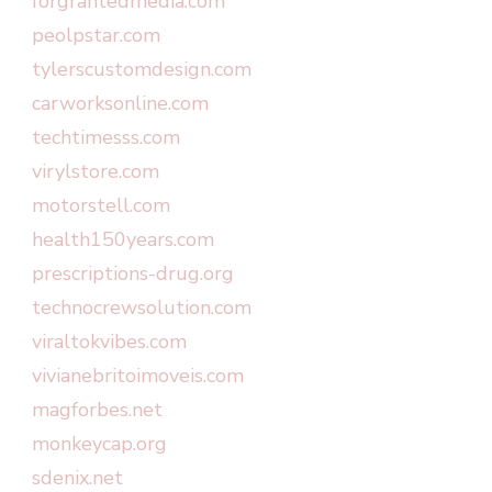
forgrantedmedia.com
peolpstar.com
tylerscustomdesign.com
carworksonline.com
techtimesss.com
virylstore.com
motorstell.com
health150years.com
prescriptions-drug.org
technocrewsolution.com
viraltokvibes.com
vivianebritoimoveis.com
magforbes.net
monkeycap.org
sdenix.net