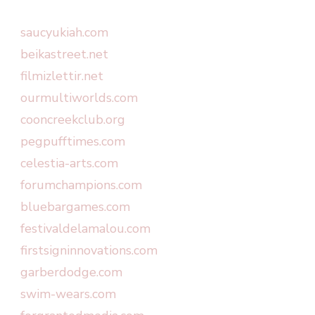
saucyukiah.com
beikastreet.net
filmizlettir.net
ourmultiworlds.com
cooncreekclub.org
pegpufftimes.com
celestia-arts.com
forumchampions.com
bluebargames.com
festivaldelamalou.com
firstsigninnovations.com
garberdodge.com
swim-wears.com