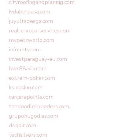
cityroofingandplannig.com
ivdabergasa.com
juyultadesga.com
real-crypto-services.com
mypetzworld.com
infounty.com
investparaguay-eu.com
bwc88asia.com
extrem-poker.com
ks-casino.com
carcarepoints.com
thedoodlebreeders.com
grupohugodias.com
deqair.com
techsilvers.com